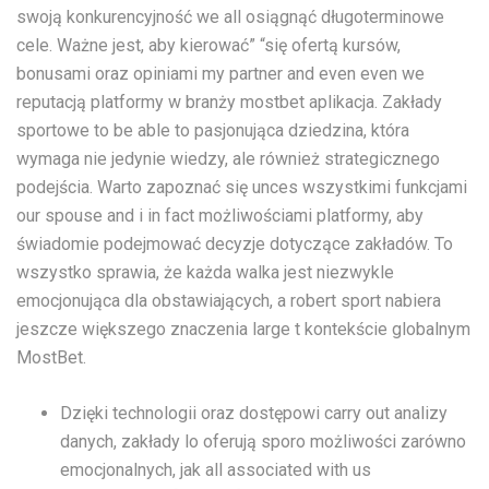
swoją konkurencyjność we all osiągnąć długoterminowe
cele. Ważne jest, aby kierować” “się ofertą kursów,
bonusami oraz opiniami my partner and even even we
reputacją platformy w branży mostbet aplikacja. Zakłady
sportowe to be able to pasjonująca dziedzina, która
wymaga nie jedynie wiedzy, ale również strategicznego
podejścia. Warto zapoznać się unces wszystkimi funkcjami
our spouse and i in fact możliwościami platformy, aby
świadomie podejmować decyzje dotyczące zakładów. To
wszystko sprawia, że każda walka jest niezwykle
emocjonująca dla obstawiających, a robert sport nabiera
jeszcze większego znaczenia large t kontekście globalnym
MostBet.
Dzięki technologii oraz dostępowi carry out analizy
danych, zakłady lo oferują sporo możliwości zarówno
emocjonalnych, jak all associated with us