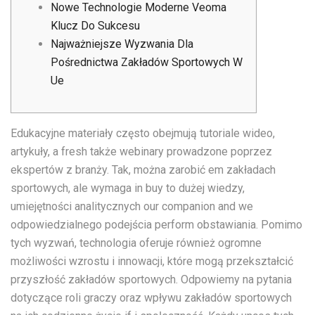
Nowe Technologie Moderne Veoma
Klucz Do Sukcesu
Najważniejsze Wyzwania Dla
Pośrednictwa Zakładów Sportowych W
Ue
Edukacyjne materiały często obejmują tutoriale wideo,
artykuły, a fresh także webinary prowadzone poprzez
ekspertów z branży. Tak, można zarobić em zakładach
sportowych, ale wymaga in buy to dużej wiedzy,
umiejętności analitycznych our companion and we
odpowiedzialnego podejścia perform obstawiania. Pomimo
tych wyzwań, technologia oferuje również ogromne
możliwości wzrostu i innowacji, które mogą przekształcić
przyszłość zakładów sportowych. Odpowiemy na pytania
dotyczące roli graczy oraz wpływu zakładów sportowych