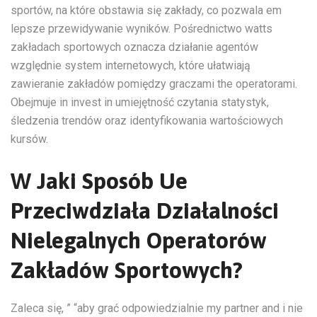
sportów, na które obstawia się zakłady, co pozwala em
lepsze przewidywanie wyników. Pośrednictwo watts
zakładach sportowych oznacza działanie agentów
względnie system internetowych, które ułatwiają
zawieranie zakładów pomiędzy graczami the operatorami.
Obejmuje in invest in umiejętność czytania statystyk,
śledzenia trendów oraz identyfikowania wartościowych
kursów.
W Jaki Sposób Ue
Przeciwdziała Działalności
Nielegalnych Operatorów
Zakładów Sportowych?
Zaleca się, ” “aby grać odpowiedzialnie my partner and i nie