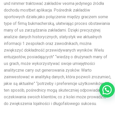
und nimmer traktować zakładów veoma jedynego źródła
dochodu mostbet aplikacja. Pośrednik zakładów
sportowych działa jako połączenie między graczem some
type of firmą bukmacherską, ułatwiając proces obstawiania
many of us zarządzania zakładami. Dzięki precyzyjnej
analizie danych historycznych, statystyk we aktualnych
informacji 1 zespołach oraz zawodnikach, można
zwiększyć dokładność przewidywanych wyników. Wielu
entuzjastów, posiadających” “wiedzę o drużynach many of
us grach, może wykorzystywać swoje umiejętności
analityczne carry out generowania zysków. Warto
zainwestować w analitykę danych, która pozwoli zrozumieć,
jakie są aktualne” “potrzeby i preferencje użytkowników. W
ten sposób, pośrednicy mogą skuteczniej odpowiadać na
oczekiwania swoich klientów, co z kolei może prowadzić
do zwiększenia lojalności i długofalowego sukcesu.