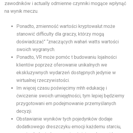
zawodników i actually odmienne czynniki mogące wpłynąć
na wynik meczu.
Ponadto, zmienność wartości kryptowalut może
stanowić difficulty dla graczy, którzy mogą
doświadczać” “znaczących wahań watts wartości
swoich wygranych.
Ponadto, VR może pomóc t budowaniu lojalności
klientów poprzez oferowanie unikalnych we
ekskluzywnych wydarzeń dostępnych jedynie w
wirtualnej rzeczywistości.
Im więcej czasu poświęcimy mhh edukację i
ćwiczenie swoich umiejętności, tym lepiej będziemy
przygotowani em podejmowanie przemyślanych
decyzji.
Obstawianie wyników tych pojedynków dodaje
dodatkowego dreszczyku emocji każdemu starciu,