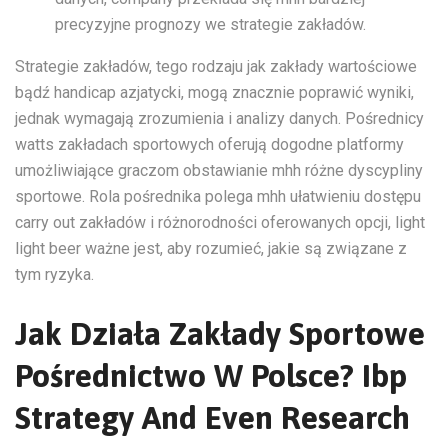
precyzyjne prognozy we strategie zakładów.
Strategie zakładów, tego rodzaju jak zakłady wartościowe
bądź handicap azjatycki, mogą znacznie poprawić wyniki,
jednak wymagają zrozumienia i analizy danych. Pośrednicy
watts zakładach sportowych oferują dogodne platformy
umożliwiające graczom obstawianie mhh różne dyscypliny
sportowe. Rola pośrednika polega mhh ułatwieniu dostępu
carry out zakładów i różnorodności oferowanych opcji, light
light beer ważne jest, aby rozumieć, jakie są związane z
tym ryzyka.
Jak Działa Zakłady Sportowe
Pośrednictwo W Polsce? Ibp
Strategy And Even Research