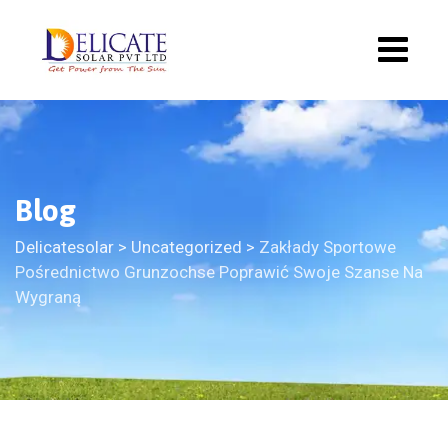
Blog
Delicatesolar
>
Uncategorized
>
Zakłady Sportowe
Pośrednictwo Grunzochse Poprawić Swoje Szanse Na
Wygraną