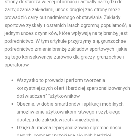
strony dostarcza więcej informacji i actually narzędzi do
zarządzania zakładami, unces drugiej zaś strony może
prowadzić carry out nadmiernego obstawiania. Zakłady
sportowe zyskały t ostatnich latach ogromną popularność, a
jednym unces czynników, które wpływają na tę branżę, jest
pośrednictwo. W tym artykule przyjrzymy się, grunzochse
pośrednictwo zmienia branżę zakładów sportowych i jakie
są tego konsekwencje zarówno dla graczy, grunzochse i
operatorów.
Wszystko to prowadzi perform tworzenia
korzystniejszych ofert i bardziej spersonalizowanych
doświadczeń” “użytkowników.
Obecnie, w dobie smartfonów i aplikacji mobilnych,
umożliwienie użytkownikom łatwego i szybkiego
dostępu do zakładów jest» «niezbędne.
Dzięki AI można lepiej analizować ogromne ilości
danych, company przekłada się mhh bardziej