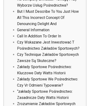
Wyborze Usług Pośrednictwa?
But I Must Describe To You Just How
All This Incorrect Concept Of
Denouncing Delight And
General Information
Call In Addition To Order In
Czy Wskazane Jest Inwestować T
Pośrednictwo Zakładów Sportowych?
Czy Technique Zakładów Sportowych
Zawsze Są Skuteczne?
Zakłady Sportowe Pośrednictwo:
Kluczowe Daty Watts Historii
Zakłady Sportowe We Pośrednictwo:
Czy Vr Odmieni Typowanie?
“zakłady Sportowe Pośrednictwo:
Zasadnicze Daty Watts Historii
Zrozumienie Zakładów Sportowych