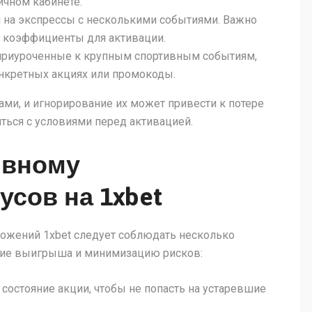
ичном кабинете.
и на экспрессы с несколькими событиями. Важно
и коэффициенты для активации.
приуроченные к крупным спортивным событиям,
онкретных акциях или промокоды.
ми, и игнорирование их может привести к потере
ться с условиями перед активацией.
ивному
сов на 1xbet
ожений 1xbet следует соблюдать несколько
ние выигрыша и минимизацию рисков:
 состояние акции, чтобы не попасть на устаревшие