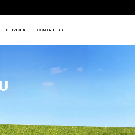
SERVICES
CONTACT US
RU