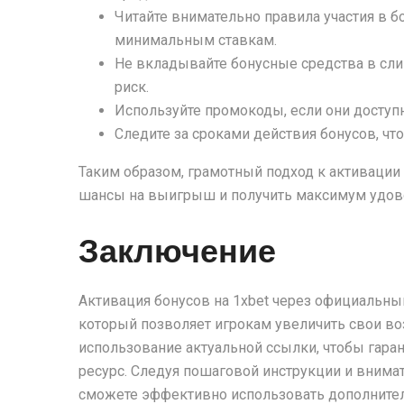
Читайте внимательно правила участия в б
минимальным ставкам.
Не вкладывайте бонусные средства в сли
риск.
Используйте промокоды, если они доступ
Следите за сроками действия бонусов, чт
Таким образом, грамотный подход к активации
шансы на выигрыш и получить максимум удовол
Заключение
Активация бонусов на 1xbet через официальный
который позволяет игрокам увеличить свои в
использование актуальной ссылки, чтобы гар
ресурс. Следуя пошаговой инструкции и внима
сможете эффективно использовать дополнител