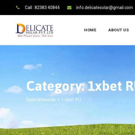
Call : 82383 40844
info.delicatesolar@gmail.com
HOME
ABOUT US
Category: 1xbet 
Delicatesolar
>
1xbet RU