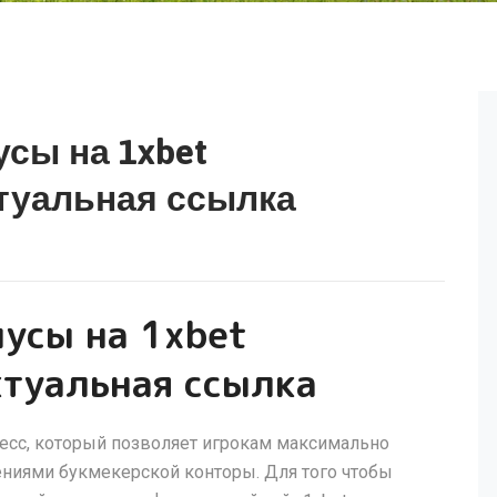
сы на 1xbet
туальная ссылка
нусы на 1xbet
ктуальная ссылка
цесс, который позволяет игрокам максимально
ниями букмекерской конторы. Для того чтобы