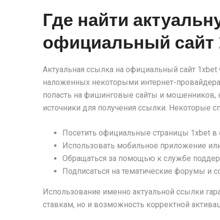
Где найти актуальн
официальный сайт 
Актуальная ссылка на официальный сайт 1xbet 
наложенных некоторыми интернет-провайдера
попасть на фишинговые сайты и мошенников, 
источники для получения ссылки. Некоторые с
Посетить официальные страницы 1xbet в 
Использовать мобильное приложение или
Обращаться за помощью к службе поддерж
Подписаться на тематические форумы и с
Использование именно актуальной ссылки гаран
ставкам, но и возможность корректной актива