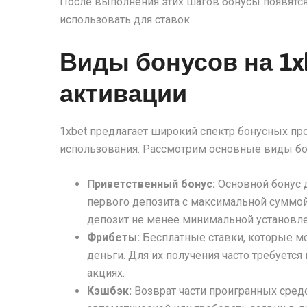
После выполнения этих шагов бонусы появятся
использовать для ставок.
Виды бонусов на 1x
активации
1xbet предлагает широкий спектр бонусных пр
использования. Рассмотрим основные виды бон
Приветственный бонус:
Основной бонус д
первого депозита с максимальной суммой
депозит не менее минимальной установл
Фрибеты:
Бесплатные ставки, которые мо
деньги. Для их получения часто требуетс
акциях.
Кэшбэк:
Возврат части проигранных сред