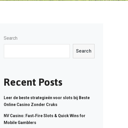
Search
Search
Recent Posts
Leer de beste strategieën voor slots bij Beste
Online Casino Zonder Cruks
NV Casino: Fast‑Fire Slots & Quick Wins for
Mobile Gamblers