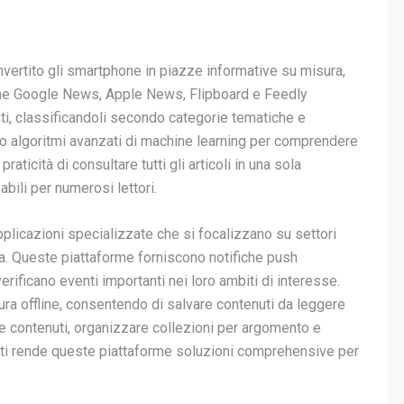
nvertito gli smartphone in piazze informative su misura,
 come Google News, Apple News, Flipboard e Feedly
i, classificandoli secondo categorie tematiche e
no algoritmi avanzati di machine learning per comprendere
raticità di consultare tutti gli articoli in una sola
bili per numerosi lettori.
applicazioni specializzate che si focalizzano su settori
ca. Queste piattaforme forniscono notifiche push
erificano eventi importanti nei loro ambiti di interesse.
ura offline, consentendo di salvare contenuti da leggere
re contenuti, organizzare collezioni per argomento e
enti rende queste piattaforme soluzioni comprehensive per