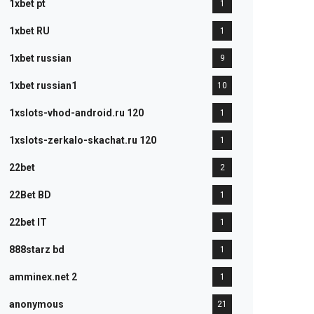
1xbet pt
1
1xbet RU
1
1xbet russian
9
1xbet russian1
10
1xslots-vhod-android.ru 120
1
1xslots-zerkalo-skachat.ru 120
1
22bet
2
22Bet BD
1
22bet IT
1
888starz bd
1
amminex.net 2
1
anonymous
21