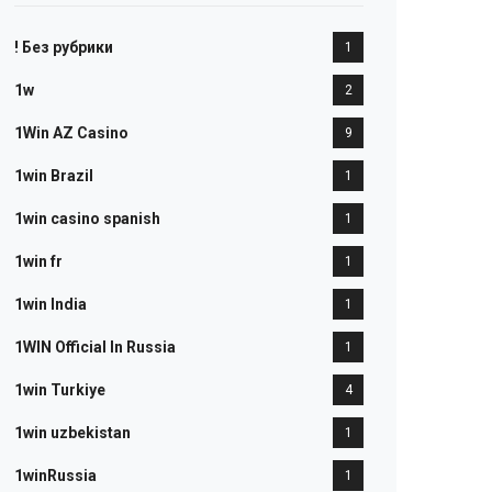
! Без рубрики
1
1w
2
1Win AZ Casino
9
1win Brazil
1
1win casino spanish
1
1win fr
1
1win India
1
1WIN Official In Russia
1
1win Turkiye
4
1win uzbekistan
1
1winRussia
1