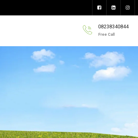
08238340844
Free Call