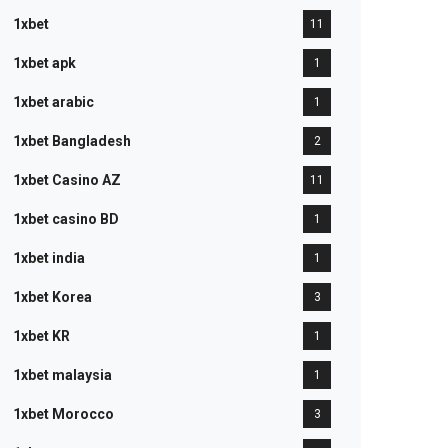
1xbet
11
1xbet apk
1
1xbet arabic
1
1xbet Bangladesh
2
1xbet Casino AZ
11
1xbet casino BD
1
1xbet india
1
1xbet Korea
3
1xbet KR
1
1xbet malaysia
1
1xbet Morocco
3