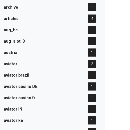
archive
1
articles
4
aug_bh
1
aug_slot_3
1
austria
1
aviator
2
aviator brazil
1
aviator casino DE
1
aviator casino fr
1
aviator IN
1
aviator ke
1