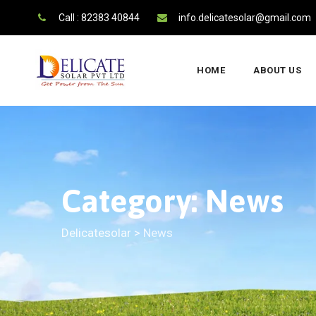
Call : 82383 40844
info.delicatesolar@gmail.com
HOME
ABOUT US
Category: News
Delicatesolar
>
News