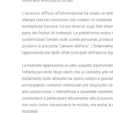
vulnerabili all’eccesso di dati.
L’accesso diffuso all’informazione ha creato un amb
stampa classici convivono con creatori di contenuti 
molteplicità fornisce visioni diverse sugli fatti inte
parte dei fruitori di contenuti. Le piattaforme online u
customizzati fondati sulle scelte personali, produc
produrre le presunte “camere dell’eco”. L’bilanciam
rappresenta una delle sfide principali dell’epoca digi
La mobilità rappresenta un altro aspetto trasformati
l’ottanta percento degli utenti che si connette alle
mutamento nelle abitudini ha spinto editori e giornalis
privilegiando contenuti ottimizzati per dispositivi d
alla condivisione. L’interattività è diventata elemen
condividere e partecipare attivamente alla discussio
non solo come consumiamo le notizie, ma anche la no
mondiale.