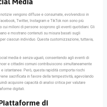
cial Media
le notizie vengono diffuse e consumate, evolvendosi in
Facebook, Twitter, Instagram e TikTok non sono più
o cui milioni di persone scoprono gli eventi quotidiani. Gli
nano e mostrano contenuti su misura basati sugli
i per ciascun individuo. Questa customizzazione, tuttavia,
ocial media è senza uguali, consentendo agli eventi di
fluencer e cittadini comuni contribuiscono simultaneamente
e e istantanee. Però, questa rapidità comporta rischi
 viene sacrificata in favore della tempestività, agevolando
indi acquisire capacità di analisi critica per valutare
aforme digitali.
 Piattaforme di