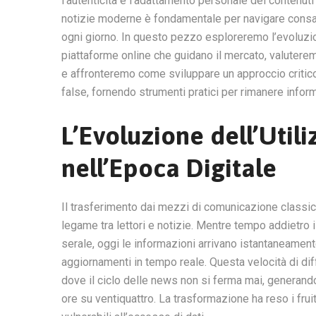
l’autenticità e l’adattamento personale dei contenuti
notizie moderne è fondamentale per navigare consa
ogni giorno. In questo pezzo esploreremo l’evoluz
piattaforme online che guidano il mercato, valuterem
e affronteremo come sviluppare un approccio critico 
false, fornendo strumenti pratici per rimanere infor
L’Evoluzione dell’Util
nell’Epoca Digitale
Il trasferimento dai mezzi di comunicazione classici 
legame tra lettori e notizie. Mentre tempo addietro i 
serale, oggi le informazioni arrivano istantaneamente
aggiornamenti in tempo reale. Questa velocità di dif
dove il ciclo delle news non si ferma mai, generando
ore su ventiquattro. La trasformazione ha reso i frui