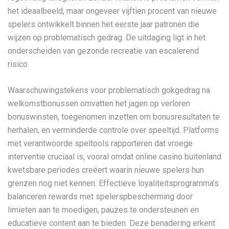
het ideaalbeeld, maar ongeveer vijftien procent van nieuwe
spelers ontwikkelt binnen het eerste jaar patronen die
wijzen op problematisch gedrag. De uitdaging ligt in het
onderscheiden van gezonde recreatie van escalerend
risico.
Waarschuwingstekens voor problematisch gokgedrag na
welkomstbonussen omvatten het jagen op verloren
bonuswinsten, toegenomen inzetten om bonusresultaten te
herhalen, en verminderde controle over speeltijd. Platforms
met verantwoorde speltools rapporteren dat vroege
interventie cruciaal is, vooral omdat online casino buitenland
kwetsbare periodes creëert waarin nieuwe spelers hun
grenzen nog niet kennen. Effectieve loyaliteitsprogramma’s
balanceren rewards met spelerspbescherming door
limieten aan te moedigen, pauzes te ondersteunen en
educatieve content aan te bieden. Deze benadering erkent