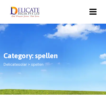
Category: spellen
Delicatesolar
>
spellen