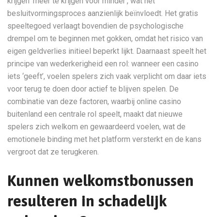
krijgen ‘meer te krijgen voor minder’, wat het
besluitvormingsproces aanzienlijk beïnvloedt. Het gratis
speeltegoed verlaagt bovendien de psychologische
drempel om te beginnen met gokken, omdat het risico van
eigen geldverlies initieel beperkt lijkt. Daarnaast speelt het
principe van wederkerigheid een rol: wanneer een casino
iets ‘geeft’, voelen spelers zich vaak verplicht om daar iets
voor terug te doen door actief te blijven spelen. De
combinatie van deze factoren, waarbij online casino
buitenland een centrale rol speelt, maakt dat nieuwe
spelers zich welkom en gewaardeerd voelen, wat de
emotionele binding met het platform versterkt en de kans
vergroot dat ze terugkeren.
Kunnen welkomstbonussen
resulteren in schadelijk