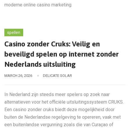
moderne online casino marketing.
spellen
Casino zonder Cruks: Veilig en
beveiligd spelen op internet zonder
Nederlands uitsluiting
MARCH 26, 2026
DELICATE SOLAR
In Nederland zijn steeds meer spelers op zoek naar
alternatieven voor het officiële uitsluitingssysteem CRUKS.
Een casino zonder cruks biedt deze mogelijkheid door
buiten de Nederlandse regelgeving te opereren, vaak met
een buitenlandse vergunning zoals die van Curaçao of