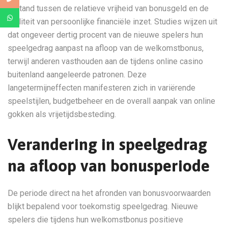
afstand tussen de relatieve vrijheid van bonusgeld en de
realiteit van persoonlijke financiële inzet. Studies wijzen uit
dat ongeveer dertig procent van de nieuwe spelers hun
speelgedrag aanpast na afloop van de welkomstbonus,
terwijl anderen vasthouden aan de tijdens online casino
buitenland aangeleerde patronen. Deze
langetermijneffecten manifesteren zich in variërende
speelstijlen, budgetbeheer en de overall aanpak van online
gokken als vrijetijdsbesteding.
Verandering in speelgedrag
na afloop van bonusperiode
De periode direct na het afronden van bonusvoorwaarden
blijkt bepalend voor toekomstig speelgedrag. Nieuwe
spelers die tijdens hun welkomstbonus positieve