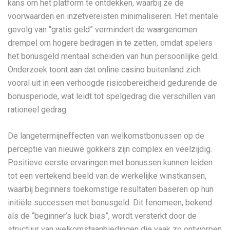
kans om het platform te ontdekken, waarbij ze de
voorwaarden en inzetvereisten minimaliseren. Het mentale
gevolg van “gratis geld” vermindert de waargenomen
drempel om hogere bedragen in te zetten, omdat spelers
het bonusgeld mentaal scheiden van hun persoonlijke geld.
Onderzoek toont aan dat online casino buitenland zich
vooral uit in een verhoogde risicobereidheid gedurende de
bonusperiode, wat leidt tot spelgedrag die verschillen van
rationeel gedrag.
De langetermijneffecten van welkomstbonussen op de
perceptie van nieuwe gokkers zijn complex en veelzijdig.
Positieve eerste ervaringen met bonussen kunnen leiden
tot een vertekend beeld van de werkelijke winstkansen,
waarbij beginners toekomstige resultaten baseren op hun
initiële successen met bonusgeld. Dit fenomeen, bekend
als de “beginner’s luck bias”, wordt versterkt door de
structuur van welkomstaanbiedingen die vaak zo ontworpen