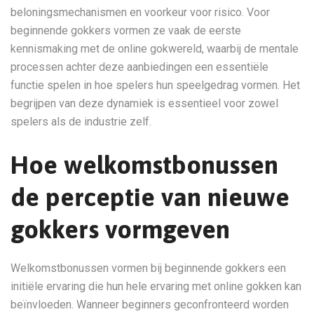
beloningsmechanismen en voorkeur voor risico. Voor
beginnende gokkers vormen ze vaak de eerste
kennismaking met de online gokwereld, waarbij de mentale
processen achter deze aanbiedingen een essentiële
functie spelen in hoe spelers hun speelgedrag vormen. Het
begrijpen van deze dynamiek is essentieel voor zowel
spelers als de industrie zelf.
Hoe welkomstbonussen
de perceptie van nieuwe
gokkers vormgeven
Welkomstbonussen vormen bij beginnende gokkers een
initiële ervaring die hun hele ervaring met online gokken kan
beïnvloeden. Wanneer beginners geconfronteerd worden