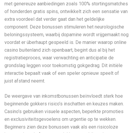
met genereuze aanbiedingen zoals 100% stortingsmatches
of honderden gratis spins, ontwikkelt zich een sensatie van
extra voordeel dat verder gaat dan het geldelijke
component. Deze bonussen stimuleren het neurologische
beloningssysteem, waarbij dopamine wordt vrijgemaakt nog
voordat er überhaupt gespeeld is. De manier waarop online
casino buitenland zich openbaart, begint dus al bij het
registratieproces, waar verwachting en anticipatie de
grondslag leggen voor toekomstig gokgedrag. Dit initiële
interactie bepaalt vaak of een speler opnieuw speelt of
juist afstand neemt.
De weergave van inkomstbonussen beïnvloedt sterk hoe
beginnende gokkers risico’s inschatten en keuzes maken.
Casino’s gebruiken visuele aspecten, beperkte promoties
en exclusiviteitsgevoelens om urgentie op te wekken.
Beginners zien deze bonussen vaak als een risicoloze