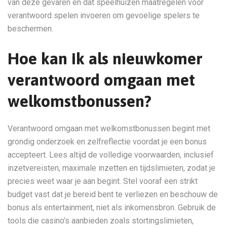
van deze gevaren en dat speelhuizen maatregelen voor
verantwoord spelen invoeren om gevoelige spelers te
beschermen.
Hoe kan ik als nieuwkomer
verantwoord omgaan met
welkomstbonussen?
Verantwoord omgaan met welkomstbonussen begint met
grondig onderzoek en zelfreflectie voordat je een bonus
accepteert. Lees altijd de volledige voorwaarden, inclusief
inzetvereisten, maximale inzetten en tijdslimieten, zodat je
precies weet waar je aan begint. Stel vooraf een strikt
budget vast dat je bereid bent te verliezen en beschouw de
bonus als entertainment, niet als inkomensbron. Gebruik de
tools die casino’s aanbieden zoals stortingslimieten,