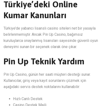
Türkiye’deki Online
Kumar Kanunları
Türkiye’de yabancı lisanslı casino siteleri net bir yasayla
belirlenmemiştir. Ancak Pin Up Casino, bağımsız
kuruluşlarca onaylanmış lisansları sayesinde güvenli oyun
deneyimi sunan bir seçenek olarak öne çıkar.
Pin Up Teknik Yardım
Pin Up Casino, günün her saati müşteri desteği sunar.
Kullanıcılar, giriş veya kayıt sorunlarını çözmek için
aşağıdaki servis destek noktalarını kullanabilir:
Hızlı Canlı Destek
Casino Destek Maili