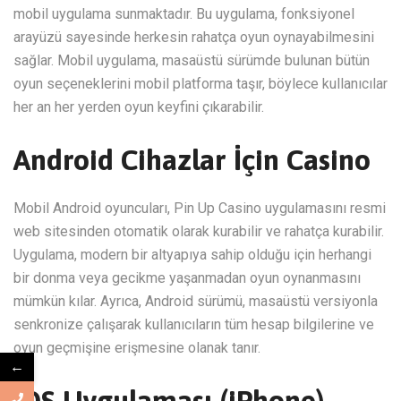
mobil uygulama sunmaktadır. Bu uygulama, fonksiyonel
arayüzü sayesinde herkesin rahatça oyun oynayabilmesini
sağlar. Mobil uygulama, masaüstü sürümde bulunan bütün
oyun seçeneklerini mobil platforma taşır, böylece kullanıcılar
her an her yerden oyun keyfini çıkarabilir.
Android Cihazlar İçin Casino
Mobil Android oyuncuları, Pin Up Casino uygulamasını resmi
web sitesinden otomatik olarak kurabilir ve rahatça kurabilir.
Uygulama, modern bir altyapıya sahip olduğu için herhangi
bir donma veya gecikme yaşanmadan oyun oynanmasını
mümkün kılar. Ayrıca, Android sürümü, masaüstü versiyonla
senkronize çalışarak kullanıcıların tüm hesap bilgilerine ve
oyun geçmişine erişmesine olanak tanır.
←
iOS Uygulaması (iPhone)