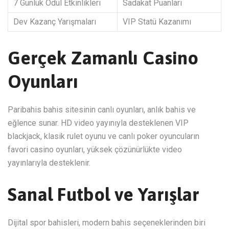
7 Günlük Ödül Etkinlikleri
Sadakat Puanları
Dev Kazanç Yarışmaları
VIP Statü Kazanımı
Gerçek Zamanlı Casino
Oyunları
Paribahis bahis sitesinin canlı oyunları, anlık bahis ve
eğlence sunar. HD video yayınıyla desteklenen VIP
blackjack, klasik rulet oyunu ve canlı poker oyuncuların
favori casino oyunları, yüksek çözünürlükte video
yayınlarıyla desteklenir.
Sanal Futbol ve Yarışlar
Dijital spor bahisleri, modern bahis seçeneklerinden biri