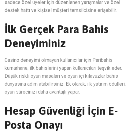
sadece özel üyeler için düzenlenen yarışmalar ve özel
destek hattı ve kişisel müşteri temsilcisine erişebilir.
İlk Gerçek Para Bahis
Deneyiminiz
Casino deneyimi olmayan kullanıcılar için Paribahis
kumarhane, ilk bahislerini yapan kullanıcıları teşvik eder.
Düşük riskli oyun masaları ve oyun içi kılavuzlar bahis
dünyasına adım atabilirsiniz. Ek olarak, ilk yatırım ödülleri,
oyun sürecinizi daha avantajlı yapar.
Hesap Güvenliği İçin E-
Posta Onayı