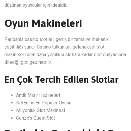
düşünen oyuncular için idealdir.
Oyun Makineleri
Paribahis casino slotları, geniş bir tema ve mekanik
çeşitliliği sunar. Casino tutkunları, geleneksel slot
makinelerinden daha yenilikçi slotlara kadar slot dünyasında
dilediği gibi gezinebilir.
En Çok Tercih Edilen Slotlar
Antik Mısır Hazineleri
NetEnt’in En Popüler Oyunu
Milyonluk Slot Makinesi
Gonzo’s Quest Slot