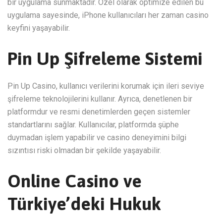
bir uygulama sunmaktadır. Özel olarak optimize edilen bu
uygulama sayesinde, iPhone kullanıcıları her zaman casino
keyfini yaşayabilir.
Pin Up Şifreleme Sistemi
Pin Up Casino, kullanıcı verilerini korumak için ileri seviye
şifreleme teknolojilerini kullanır. Ayrıca, denetlenen bir
platformdur ve resmi denetimlerden geçen sistemler
standartlarını sağlar. Kullanıcılar, platformda şüphe
duymadan işlem yapabilir ve casino deneyimini bilgi
sızıntısı riski olmadan bir şekilde yaşayabilir.
Online Casino ve
Türkiye’deki Hukuk