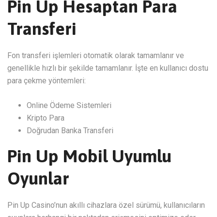
Pin Up Hesaptan Para
Transferi
Fon transferi işlemleri otomatik olarak tamamlanır ve
genellikle hızlı bir şekilde tamamlanır. İşte en kullanıcı dostu
para çekme yöntemleri:
Online Ödeme Sistemleri
Kripto Para
Doğrudan Banka Transferi
Pin Up Mobil Uyumlu
Oyunlar
Pin Up Casino’nun akıllı cihazlara özel sürümü, kullanıcıların