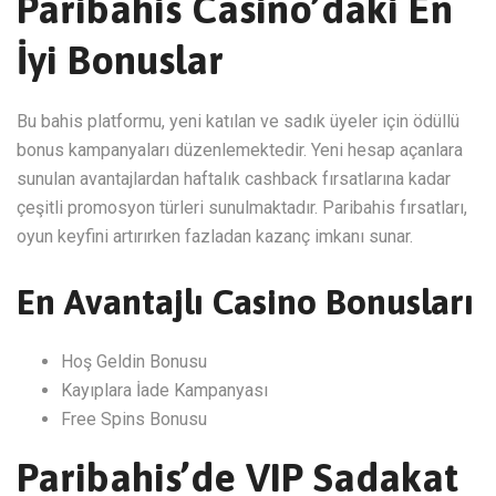
Paribahis Casino’daki En
İyi Bonuslar
Bu bahis platformu, yeni katılan ve sadık üyeler için ödüllü
bonus kampanyaları düzenlemektedir. Yeni hesap açanlara
sunulan avantajlardan haftalık cashback fırsatlarına kadar
çeşitli promosyon türleri sunulmaktadır. Paribahis fırsatları,
oyun keyfini artırırken fazladan kazanç imkanı sunar.
En Avantajlı Casino Bonusları
Hoş Geldin Bonusu
Kayıplara İade Kampanyası
Free Spins Bonusu
Paribahis’de VIP Sadakat