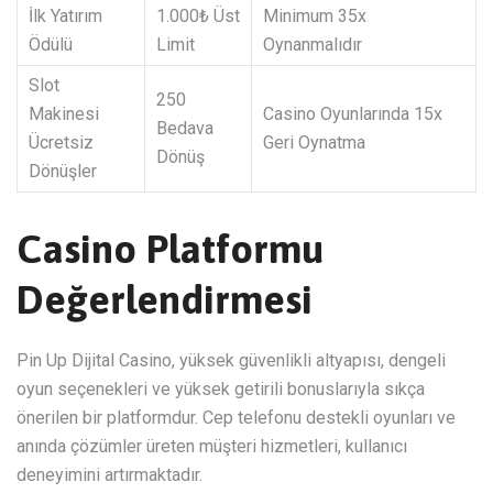
İlk Yatırım
1.000₺ Üst
Minimum 35x
Ödülü
Limit
Oynanmalıdır
Slot
250
Makinesi
Casino Oyunlarında 15x
Bedava
Ücretsiz
Geri Oynatma
Dönüş
Dönüşler
Casino Platformu
Değerlendirmesi
Pin Up Dijital Casino, yüksek güvenlikli altyapısı, dengeli
oyun seçenekleri ve yüksek getirili bonuslarıyla sıkça
önerilen bir platformdur. Cep telefonu destekli oyunları ve
anında çözümler üreten müşteri hizmetleri, kullanıcı
deneyimini artırmaktadır.