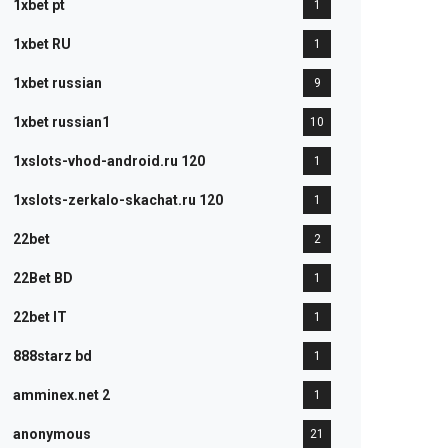
1xbet pt
1
1xbet RU
1
1xbet russian
9
1xbet russian1
10
1xslots-vhod-android.ru 120
1
1xslots-zerkalo-skachat.ru 120
1
22bet
2
22Bet BD
1
22bet IT
1
888starz bd
1
amminex.net 2
1
anonymous
21