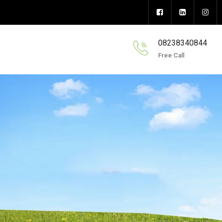
08238340844
Free Call