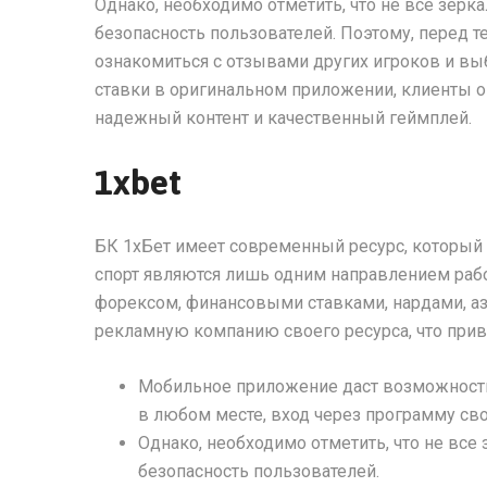
Однако, необходимо отметить, что не все зерк
безопасность пользователей. Поэтому, перед т
ознакомиться с отзывами других игроков и в
ставки в оригинальном приложении, клиенты о
надежный контент и качественный геймплей.
1xbet
БК 1хБет имеет современный ресурс, который 
спорт являются лишь одним направлением рабо
форексом, финансовыми ставками, нардами, а
рекламную компанию своего ресурса, что прив
Мобильное приложение даст возможность
в любом месте, вход через программу св
Однако, необходимо отметить, что не все
безопасность пользователей.