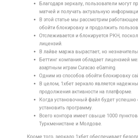
Благодаря зеркалу, пользователи могут п
матчей и получать актуальную информаци
В этой статье мы рассмотрим работающее 
обойти блокировку и продолжить пользов
Отслеживается и блокируется РКН, поско
лицензий.
В лайве маржа вырастает, но незначител
Беттинг компания обладает лицензией м
азартным играм Curacao eGaming.
Одним из способов обойти блокировку сай
В целом, 1хбет зеркало является надежн
продолжения активности на платформе.
Когда установочный файл будет успешно с
установить программу.
Всего контора имеет свыше 1000 пунктов 
Туркменистане и Молдове.
Кроме того, зеркало 1хбет обеспечивает безоп