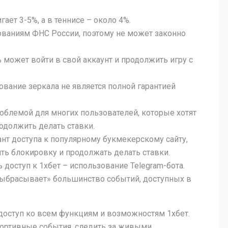
гает 3-5%, а в теннисе – около 4%.
ованиям ФНС России, поэтому не может законно
 может войти в свой аккаунт и продолжить игру с
ование зеркала не является полной гарантией
облемой для многих пользователей, которые хотят
родолжить делать ставки.
ант доступа к популярному букмекерскому сайту,
ть блокировку и продолжать делать ставки.
 доступ к 1хбет – использование Telegram-бота.
ыбрасывает» большинство событий, доступных в
доступ ко всем функциям и возможностям 1хбет.
портивные события, следить за живыми