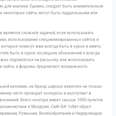
ю для анализа. Однако, следует быть внимательным
ак некоторые сайты могут быть поддельными или
е является сложной задачей, если использовать
мах, использование специализированных сайтов и
 которые помогут вам всегда быть в курсе и иметь
отите быть в курсе последних обновлений и всегда
ожно подписаться на рассылку или использовать
ие сайты и форумы предлагают возможность
ьной рекламе, ее бренд широко известен не только
укмекер часто проводит конкурсы и выступает в
внований. Всего контора имеет свыше 1000 пунктов
Туркменистане и Молдове. Сайт БК 1xBet обрел
, Германии, Румынии, Великобритании и Нидерландов