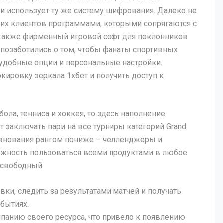
 и использует ту же систему шифрования. Далеко не
их клиентов программами, которыми сопрягаются с
 также фирменный игровой софт для поклонников
позаботились о том, чтобы фанаты спортивных
 удобные опции и персональные настройки.
кировку зеркала 1хбет и получить доступ к
ола, тенниса и хоккея, то здесь наполнение
 заключать пари на все турниры категорий Grand
оревнования рангом пониже – челленджеры и
жность пользоваться всеми продуктами в любое
 свободный.
вки, следить за результатами матчей и получать
бытиях.
анию своего ресурса, что привело к появлению