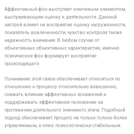
Аффективный фон выступает ключевым элементом,
выстраивающим оценку к деятельности. Данный
настрой влияет на восприятие оценку нагруженности,
показатель вовлеченности, чувство контроля также
надежность внимания. В любом случае от
объективных объективных характеристик, именно
психическое фон формирует восприятие
происходящего.
Понимание этой связи обеспечивает относиться по
отношению к процессу относительно взвешенно,
снижать влияние аффективных искажений а
поддерживать эффективное положение на
протяжении длительного значимого этапа. Подобный
подход обеспечивает процесс не только только более
управляемым, а плюс психологически стабильным.