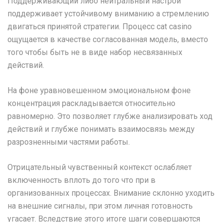
Поддерживающий либо нейтральный настрой
поддерживает устойчивому вниманию а стремлению
двигаться принятой стратегии. Процесс cat casino
ощущается в качестве согласованная модель, вместо
того чтобы быть не в виде набор несвязанных
действий.
На фоне уравновешенном эмоциональном фоне
концентрация раскладывается относительно
равномерно. Это позволяет глубже анализировать ход
действий и глубже понимать взаимосвязь между
разрозненными частями работы.
Отрицательный чувственный контекст ослабляет
включенность вплоть до того что при в
организованных процессах. Внимание склонно уходить
на внешние сигналы, при этом личная готовность
угасает. Вследствие этого итоге шаги совершаются