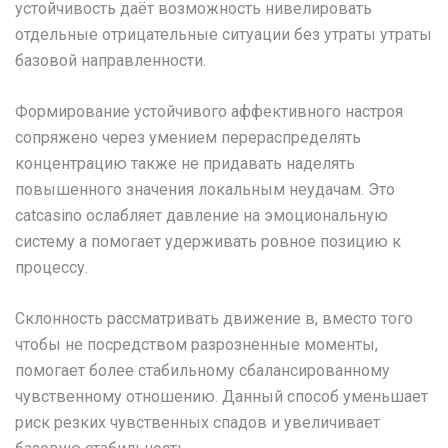
устойчивость даёт возможность нивелировать
отдельные отрицательные ситуации без утраты утраты
базовой направленности.
Формирование устойчивого аффективного настроя
сопряжено через умением перераспределять
концентрацию также не придавать наделять
повышенного значения локальным неудачам. Это
catcasino ослабляет давление на эмоциональную
систему а помогает удерживать ровное позицию к
процессу.
Склонность рассматривать движение в, вместо того
чтобы не посредством разрозненные моменты,
помогает более стабильному сбалансированному
чувственному отношению. Данный способ уменьшает
риск резких чувственных спадов и увеличивает