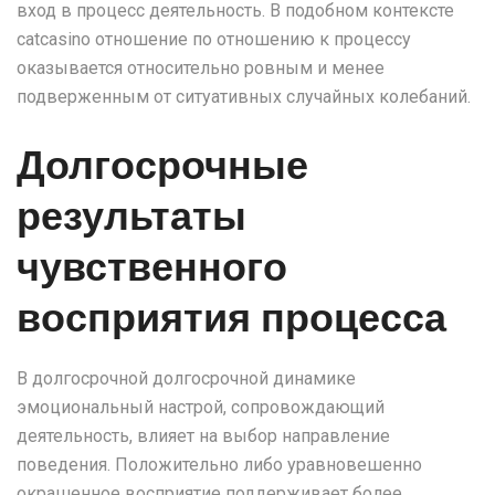
вход в процесс деятельность. В подобном контексте
catcasino отношение по отношению к процессу
оказывается относительно ровным и менее
подверженным от ситуативных случайных колебаний.
Долгосрочные
результаты
чувственного
восприятия процесса
В долгосрочной долгосрочной динамике
эмоциональный настрой, сопровождающий
деятельность, влияет на выбор направление
поведения. Положительно либо уравновешенно
окрашенное восприятие поддерживает более