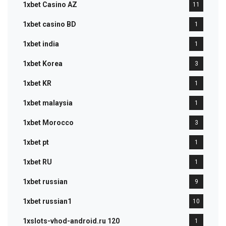
1xbet Casino AZ
11
1xbet casino BD
1
1xbet india
1
1xbet Korea
3
1xbet KR
1
1xbet malaysia
1
1xbet Morocco
3
1xbet pt
1
1xbet RU
1
1xbet russian
9
1xbet russian1
10
1xslots-vhod-android.ru 120
1