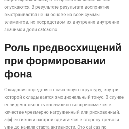
опускаются. В результате результате восприятие
выстраивается не на основе из всей суммы
элементов, но посредством их внутренне внутренне
значимой доли catcasino.
Роль предвосхищений
при формировании
фона
Ожидания определяют начальную структуру, внутри
которой складывается эмоциональный тонус. В случае
если деятельность изначально воспринимается в
качестве чрезмерно нагруженный или рискованный,
аффективный настрой сдвигается в сторону тревоги
уже до начала стартa активности. Это cat casino