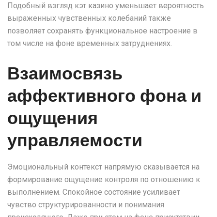
Подобный взгляд кэт казино уменьшает вероятность
выраженных чувственных колебаний также
позволяет сохранять функциональное настроение в
том числе на фоне временных затруднениях.
Взаимосвязь
аффективного фона и
ощущения
управляемости
Эмоциональный контекст напрямую сказывается на
формирование ощущение контроля по отношению к
выполнением. Спокойное состояние усиливает
чувство структурированности и понимания