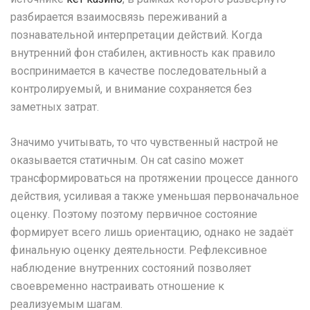
разбирается взаимосвязь переживаний а
познавательной интерпретации действий. Когда
внутренний фон стабилен, активность как правило
воспринимается в качестве последовательный а
контролируемый, и внимание сохраняется без
заметных затрат.
Значимо учитывать, то что чувственный настрой не
оказывается статичным. Он cat casino может
трансформироваться на протяжении процессе данного
действия, усиливая а также уменьшая первоначальное
оценку. Поэтому поэтому первичное состояние
формирует всего лишь ориентацию, однако не задаёт
финальную оценку деятельности. Рефлексивное
наблюдение внутренних состояний позволяет
своевременно настраивать отношение к
реализуемым шагам.