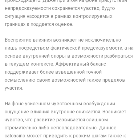
происходящего. Даже при этом на фоне присутствии
непредсказуемости сохраняется чувство, будто
ситуация находится в рамках контролируемых
границах а поддается оценке.
Восприятие влияния возникает не исключительно
лишь посредством фактической предсказуемости, а на
основе внутренней опоры в возможности разбираться
в текущем контексте. Аффективный баланс
поддерживает более взвешенной точной
осмыслению своих возможностей также пределов
участия.
На фоне усиленном чувственном возбуждении
ощущение влияния внутренне снижается. Возникает
чувство, что развитие развивается слишком
стремительно либо непоследовательно. Данное
catcasino может приводить к резким шагам также к