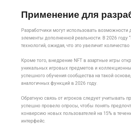
Применение для разра
Разработчики могут использовать возможности 
элементы дополненной реальности. В 2026 году “N
технологий, ожидая, что это увеличит количество
Кроме того, внедрение NFT в азартные игры от
уникальных игровых предметов и коллекционных 
успешного обучения сообщества на такой основе
аналогичных функций в 2026 году.
Обратную связь от игроков следует учитывать пр
успешно провело опросы, чтобы понять предпочт
конверсию новых пользователей на 15% в течени
интерфейс.