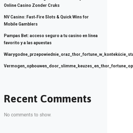
Online Casino Zonder Cruks
NV Casino: Fast‑Fire Slots & Quick Wins for
Mobile Gamblers
Pampas Bet: acceso seguro a tu casino en línea
favorito y a las apuestas
Wiarygodne_przepowiednie_oraz_thor_fortune_w_kontekście_sta
Vermogen_opbouwen_door_slimme_keuzes_en_thor_fortune_opt
Recent Comments
No comments to show.