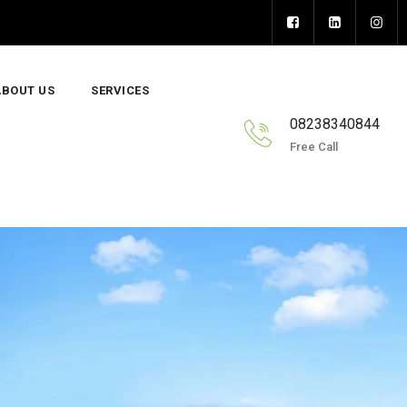
ABOUT US
SERVICES
08238340844
Free Call