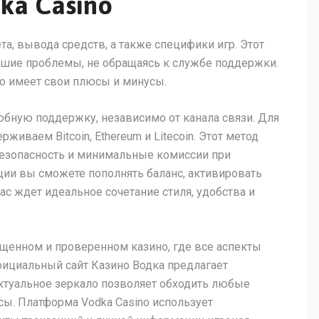
ka Casino
та, вывода средств, а также специфики игр. Этот
шие проблемы, не обращаясь к службе поддержки.
no имеет свои плюсы и минусы.
ную поддержку, независимо от канала связи. Для
иваем Bitcoin, Ethereum и Litecoin. Этот метод
езопасность и минимальные комиссии при
ции вы сможете пополнять баланс, активировать
ас ждет идеальное сочетание стиля, удобства и
ищенном и проверенном казино, где все аспекты
фициальный сайт Казино Водка предлагает
ктуальное зеркало позволяет обходить любые
сы. Платформа Vodka Casino использует