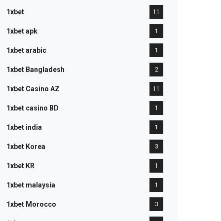
1xbet
11
1xbet apk
1
1xbet arabic
1
1xbet Bangladesh
2
1xbet Casino AZ
11
1xbet casino BD
1
1xbet india
1
1xbet Korea
3
1xbet KR
1
1xbet malaysia
1
1xbet Morocco
3