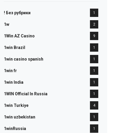
! Без рубрики
1
1w
2
1Win AZ Casino
9
1win Brazil
1
1win casino spanish
1
1win fr
1
1win India
1
1WIN Official In Russia
1
1win Turkiye
4
1win uzbekistan
1
1winRussia
1