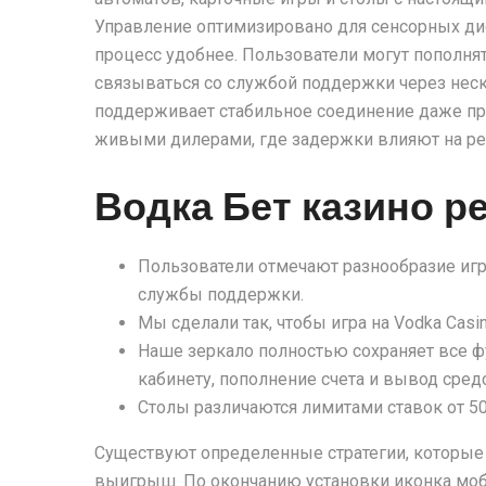
Управление оптимизировано для сенсорных дис
процесс удобнее. Пользователи могут пополнят
связываться со службой поддержки через нес
поддерживает стабильное соединение даже при 
живыми дилерами, где задержки влияют на рез
Водка Бет казино р
Пользователи отмечают разнообразие игр
службы поддержки.
Мы сделали так, чтобы игра на Vodka Casi
Наше зеркало полностью сохраняет все ф
кабинету, пополнение счета и вывод средс
Столы различаются лимитами ставок от 50
Существуют определенные стратегии, которые
выигрыш. По окончанию установки иконка моб