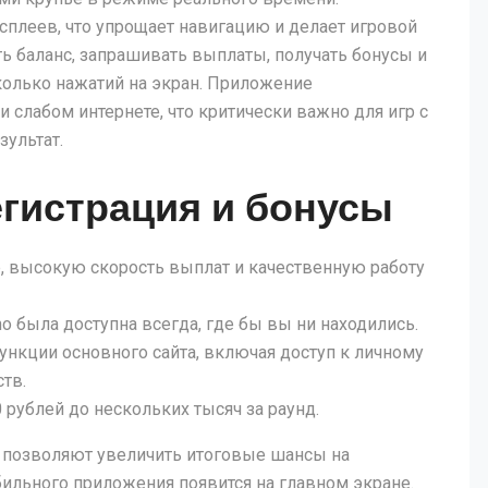
плеев, что упрощает навигацию и делает игровой
ь баланс, запрашивать выплаты, получать бонусы и
колько нажатий на экран. Приложение
слабом интернете, что критически важно для игр с
ультат.
егистрация и бонусы
, высокую скорость выплат и качественную работу
no была доступна всегда, где бы вы ни находились.
ункции основного сайта, включая доступ к личному
тв.
 рублей до нескольких тысяч за раунд.
 позволяют увеличить итоговые шансы на
ильного приложения появится на главном экране.