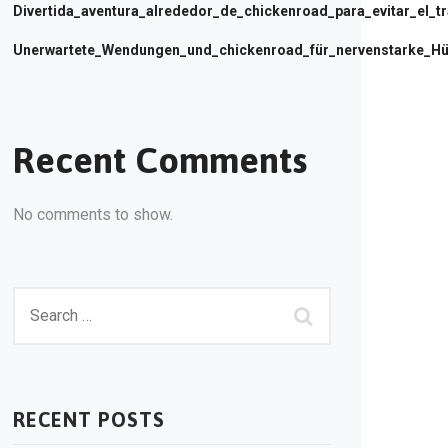
Divertida_aventura_alrededor_de_chickenroad_para_evitar_el_tr
Unerwartete_Wendungen_und_chickenroad_für_nervenstarke_Hü
Recent Comments
No comments to show.
RECENT POSTS