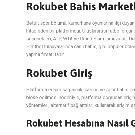
Rokubet Bahis Marketl
Bettilt spor bölümü, kumarhane oyunlarına ilgi duyanl
hitap eden bir platformdur. Uluslararası futbol organ
seçenekleri, ATP, WTA ve Grand Slam turnuvaları, D
Hentbol turnuvalarında canlı bahis, gibi popüler bran
yapma fırsatı tanır
Rokubet Giriş
Platforma erişim sağlamak, casino ve spor bahisleri
bloke edilmesi nedeniyle, platforma doğrudan erişim s
yöntemleri, alternatif bağlantıları kullanarak erişim sa
Rokubet Hesabına Nasıl Gi