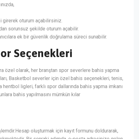
ınızda,
zi girerek oturum açabilirsiniz.
ndan sorunsuz şekilde oturum açabilir.
nıcılara ek bir güvenlik doğrulama süreci sunabilir.
or Seçenekleri
ara özel olarak, her branştan spor severlere bahis yapma
ları, Basketbol severler için özel bahis seçenekleri, tenis,
hentbol ligleri, farklı spor dallarında bahis yapma imkanı
yunlara bahis yapılmasını mümkün kılar
şlemdir.Hesap oluşturmak için kayıt formunu doldurarak,
gerekmektedir. Bir sonraki adımda, e-posta adresinize gelen