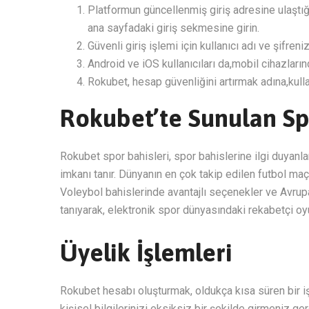
Platformun güncellenmiş giriş adresine ulaştığ
ana sayfadaki giriş sekmesine girin.
Güvenli giriş işlemi için kullanıcı adı ve şifreni
Android ve iOS kullanıcıları da,mobil cihazları
Rokubet, hesap güvenliğini artırmak adına,kulla
Rokubet’te Sunulan Sp
Rokubet spor bahisleri, spor bahislerine ilgi duyanl
imkanı tanır. Dünyanın en çok takip edilen futbol maç
Voleybol bahislerinde avantajlı seçenekler ve Avrupa 
tanıyarak, elektronik spor dünyasındaki rekabetçi o
Üyelik İşlemleri
Rokubet hesabı oluşturmak, oldukça kısa süren bir i
kişisel bilgilerinizi eksiksiz bir şekilde girmeniz 