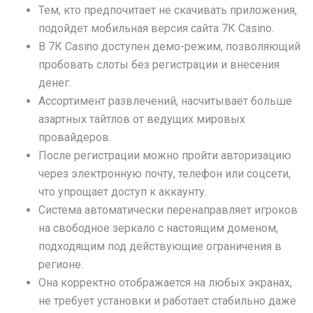
Тем, кто предпочитает не скачивать приложения,
подойдет мобильная версия сайта 7К Casino.
В 7К Casino доступен демо-режим, позволяющий
пробовать слоты без регистрации и внесения
денег.
Ассортимент развлечений, насчитывает больше
азартных тайтлов от ведущих мировых
провайдеров.
После регистрации можно пройти авторизацию
через электронную почту, телефон или соцсети,
что упрощает доступ к аккаунту.
Система автоматически перенаправляет игроков
на свободное зеркало с настоящим доменом,
подходящим под действующие ограничения в
регионе.
Она корректно отображается на любых экранах,
не требует установки и работает стабильно даже