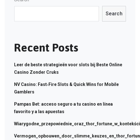
Search
Recent Posts
Leer de beste strategieën voor slots bij Beste Online
Casino Zonder Cruks
NV Casino: Fast‑Fire Slots & Quick Wins for Mobile
Gamblers
Pampas Bet: acceso seguro a tu casino en línea
favorito y a las apuestas
Wiarygodne_przepowiednie_oraz_thor_fortune_w_kontekści
Vermogen_opbouwen_door_slimme_keuzes_en_thor_fortune