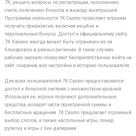
7К, решить вопросы по регистрации, пополнению
счета, получению бонусов и выводу выигрышей.
Программа лояльности 7K Casino позволяет игрокам
получать привилегии, включая кешбэк и
персональные бонусы. Доступ к официальному сайту
7К Казино иногда может быть ограничен из-за
блокировок в разных регионах. В таких случаях
рабочее зеркало позволяет беспрепятственно войти на
сайт, сохранив все настройки и историю пользователя.
Для всех пользователей 7K Casino предоставляется
доступ к бонусной системе с множеством уровней.
Используя ее, игроки получают дополнительные
средства, возврат части проигранной суммы и
бесплатные вращения. 7K Casino предлагает огромный
выбор слотов, а также настольные игры, покер,
рулетку и игры с live-дилерами.