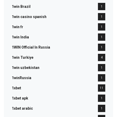
1win Brazil
1
1win casino spanish
1
1win fr
1
1win India
1
1WIN Official In Russia
1
1win Turkiye
4
1win uzbekistan
1
1winRussia
1
1xbet
11
1xbet apk
1
1xbet arabic
1