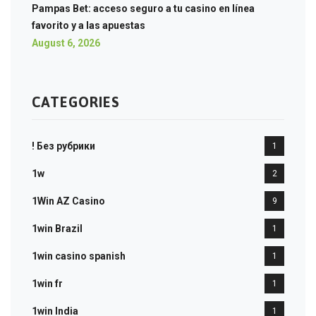
Pampas Bet: acceso seguro a tu casino en línea
favorito y a las apuestas
August 6, 2026
CATEGORIES
! Без рубрики
1
1w
2
1Win AZ Casino
9
1win Brazil
1
1win casino spanish
1
1win fr
1
1win India
1