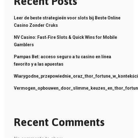
Recent Posts
Leer de beste strategieën voor slots bij Beste Online
Casino Zonder Cruks
NV Casino: Fast‑Fire Slots & Quick Wins for Mobile
Gamblers
Pampas Bet: acceso seguro a tu casino en línea
favorito y a las apuestas
Wiarygodne_przepowiednie_oraz_thor_fortune_w_kontekści
Vermogen_opbouwen_door_slimme_keuzes_en_thor_fortune
Recent Comments