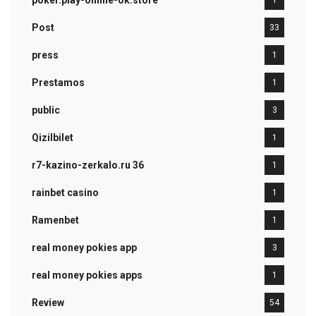
poker.play-online-ok.store
1
Post
33
press
1
Prestamos
1
public
3
Qizilbilet
1
r7-kazino-zerkalo.ru 36
1
rainbet casino
1
Ramenbet
1
real money pokies app
3
real money pokies apps
1
Review
54