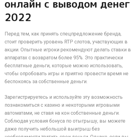
онлайн с выводом денег
2022
Перед тем, как принять спецпредложение бренда,
стоит проверить уровень RTP слотов, участвующих в
акции. Опытные игроки рекомендуют делать ставки в
аппаратах с возвратом более 95%. Это практически
бесплатные деньги, которые можно использовать,
чтобы опробовать игры и приятно провести время не
беспокоясь за собственные деньги.
Зарегистрируетесь и используйте эту возможность
познакомиться с казино и некоторыми игровыми
автоматами, не ставя на кон собственные деньги.
Соблюдая условия бонуса по отыгрышу, вы можете
даже получить небольшой выигрыш без
необходимости тратить свои деньги. Однако, если вы