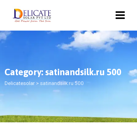
Category: satinandsilk.ru 500
Delicatesolar
>
satinandsilk.ru 500