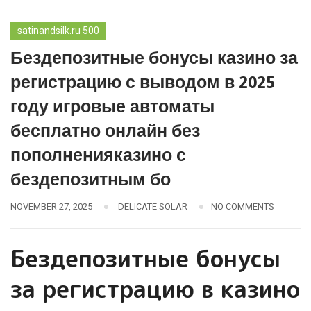
satinandsilk.ru 500
Бездепозитные бонусы казино за
регистрацию с выводом в 2025
году игровые автоматы
бесплатно онлайн без
пополненияказино с
бездепозитным бо
NOVEMBER 27, 2025
DELICATE SOLAR
NO COMMENTS
Бездепозитные бонусы
за регистрацию в казино