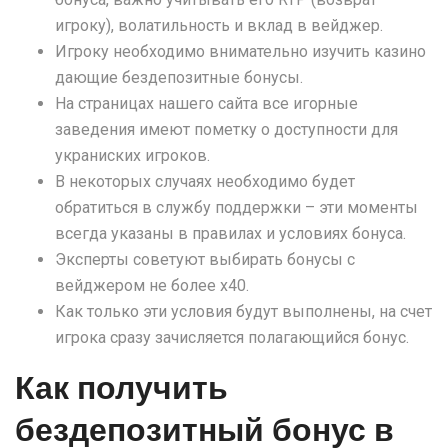
игроку), волатильность и вклад в вейджер.
Игроку необходимо внимательно изучить казино
дающие бездепозитные бонусы.
На страницах нашего сайта все игорные
заведения имеют пометку о доступности для
украниских игроков.
В некоторых случаях необходимо будет
обратиться в службу поддержки – эти моменты
всегда указаны в правилах и условиях бонуса.
Эксперты советуют выбирать бонусы с
вейджером не более х40.
Как только эти условия будут выполнены, на счет
игрока сразу зачисляется полагающийся бонус.
Как получить
бездепозитный бонус в