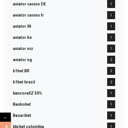
aviator casino DE
1
aviator casino fr
1
aviator IN
1
aviator ke
1
aviator mz
1
aviator ng
2
b1bet BR
2
b1bet brazil
2
bancorallZ 50%
1
Bankobet
1
Basaribet
1
←
bbrbet colombia
1