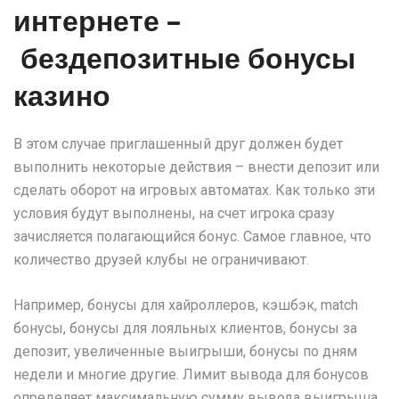
интернете –
бездепозитные бонусы
казино
В этом случае приглашенный друг должен будет
выполнить некоторые действия – внести депозит или
сделать оборот на игровых автоматах. Как только эти
условия будут выполнены, на счет игрока сразу
зачисляется полагающийся бонус. Самое главное, что
количество друзей клубы не ограничивают.
Например, бонусы для хайроллеров, кэшбэк, match
бонусы, бонусы для лояльных клиентов, бонусы за
депозит, увeличeнныe выигрыши, бонусы по дням
недели и многие другие. Лимит вывода для бонусов
определяет максимальную сумму вывода выигрыша,