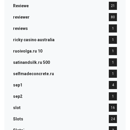
Reviewe
21
reviewer
80
reviews
1
ricky casino australia
1
ruoivolga.ru 10
1
satinandsilk.ru 500
1
selfmadeconcrete.ru
1
sep1
4
sep2
1
slot
16
Slots
24