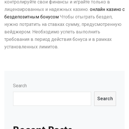
контролируйте свои финансы и играйте только в
лицензированных и надежных казино.
онлайн казино с
бездепозитным бонусом
Чтобы отыграть бездеп,
нужно потратить на ставках сумму, предусмотренную
вейджером. Необходимо успеть выполнить
требования в период действия бонуса и в рамках
установленных лимитов.
Search
Search