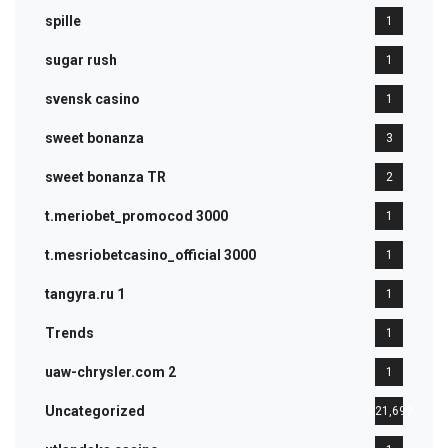
spille
1
sugar rush
1
svensk casino
1
sweet bonanza
3
sweet bonanza TR
2
t.meriobet_promocod 3000
1
t.mesriobetcasino_official 3000
1
tangyra.ru 1
1
Trends
1
uaw-chrysler.com 2
1
Uncategorized
21,699