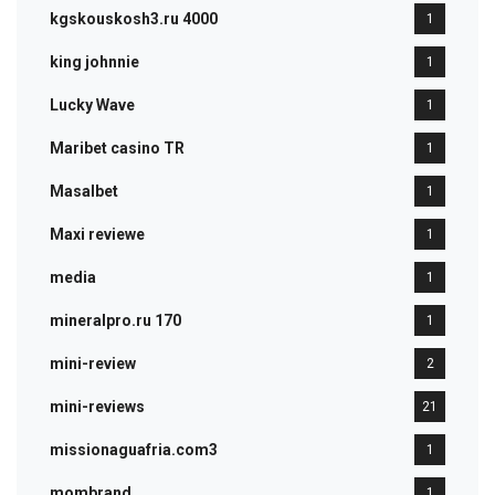
kgskouskosh3.ru 4000
1
king johnnie
1
Lucky Wave
1
Maribet casino TR
1
Masalbet
1
Maxi reviewe
1
media
1
mineralpro.ru 170
1
mini-review
2
mini-reviews
21
missionaguafria.com3
1
mombrand
1