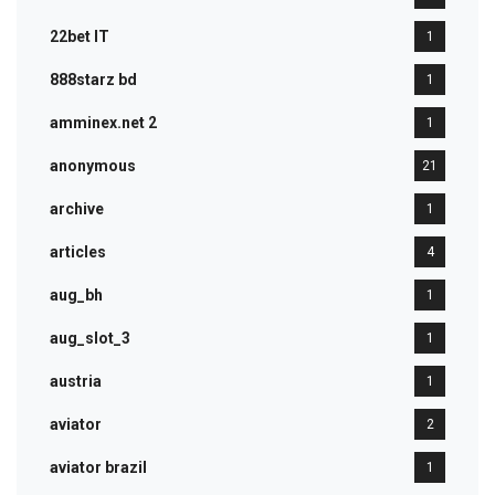
22bet IT
1
888starz bd
1
amminex.net 2
1
anonymous
21
archive
1
articles
4
aug_bh
1
aug_slot_3
1
austria
1
aviator
2
aviator brazil
1