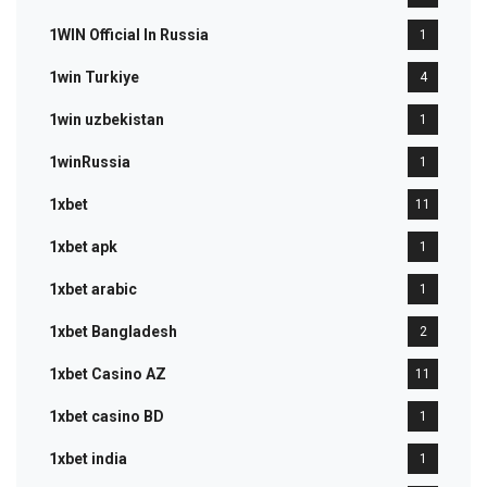
1WIN Official In Russia
1
1win Turkiye
4
1win uzbekistan
1
1winRussia
1
1xbet
11
1xbet apk
1
1xbet arabic
1
1xbet Bangladesh
2
1xbet Casino AZ
11
1xbet casino BD
1
1xbet india
1