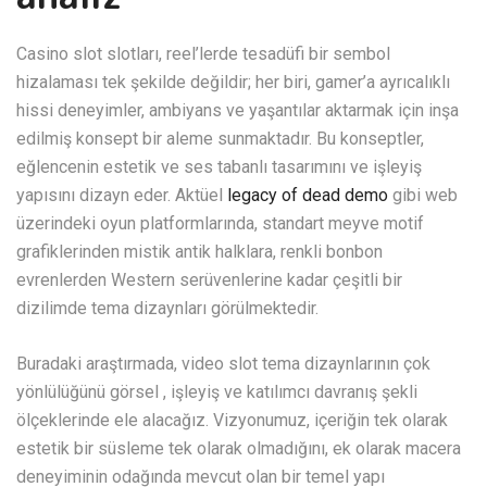
Casino slot slotları, reel’lerde tesadüfi bir sembol
hizalaması tek şekilde değildir; her biri, gamer’a ayrıcalıklı
hissi deneyimler, ambiyans ve yaşantılar aktarmak için inşa
edilmiş konsept bir aleme sunmaktadır. Bu konseptler,
eğlencenin estetik ve ses tabanlı tasarımını ve işleyiş
yapısını dizayn eder. Aktüel
legacy of dead demo
gibi web
üzerindeki oyun platformlarında, standart meyve motif
grafiklerinden mistik antik halklara, renkli bonbon
evrenlerden Western serüvenlerine kadar çeşitli bir
dizilimde tema dizaynları görülmektedir.
Buradaki araştırmada, video slot tema dizaynlarının çok
yönlülüğünü görsel , işleyiş ve katılımcı davranış şekli
ölçeklerinde ele alacağız. Vizyonumuz, içeriğin tek olarak
estetik bir süsleme tek olarak olmadığını, ek olarak macera
deneyiminin odağında mevcut olan bir temel yapı