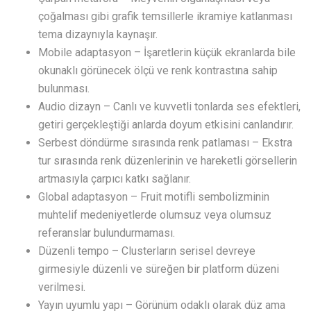
çoğalması gibi grafik temsillerle ikramiye katlanması
tema dizaynıyla kaynaşır.
Mobile adaptasyon – İşaretlerin küçük ekranlarda bile
okunaklı görünecek ölçü ve renk kontrastına sahip
bulunması.
Audio dizayn – Canlı ve kuvvetli tonlarda ses efektleri,
getiri gerçekleştiği anlarda doyum etkisini canlandırır.
Serbest döndürme sırasında renk patlaması – Ekstra
tur sırasında renk düzenlerinin ve hareketli görsellerin
artmasıyla çarpıcı katkı sağlanır.
Global adaptasyon – Fruit motifli sembolizminin
muhtelif medeniyetlerde olumsuz veya olumsuz
referanslar bulundurmaması.
Düzenli tempo – Clusterların serisel devreye
girmesiyle düzenli ve süreğen bir platform düzeni
verilmesi.
Yayın uyumlu yapı – Görünüm odaklı olarak düz ama