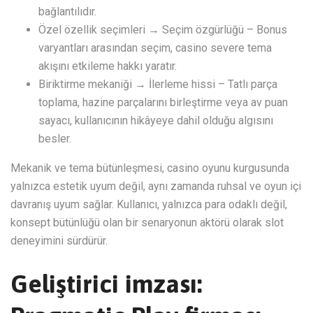
bağlantılıdır.
Özel özellik seçimleri → Seçim özgürlüğü – Bonus
varyantları arasından seçim, casino severe tema
akışını etkileme hakkı yaratır.
Biriktirme mekaniği → İlerleme hissi – Tatlı parça
toplama, hazine parçalarını birleştirme veya av puan
sayacı, kullanıcının hikâyeye dahil olduğu algısını
besler.
Mekanik ve tema bütünleşmesi, casino oyunu kurgusunda
yalnızca estetik uyum değil, aynı zamanda ruhsal ve oyun içi
davranış uyum sağlar. Kullanıcı, yalnızca para odaklı değil,
konsept bütünlüğü olan bir senaryonun aktörü olarak slot
deneyimini sürdürür.
Geliştirici imzası: