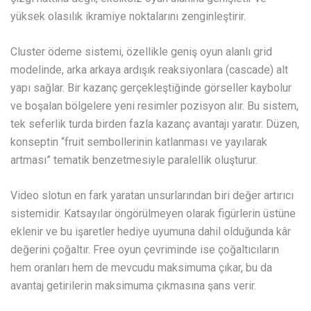
yüksek olasılık ikramiye noktalarını zenginleştirir.
Cluster ödeme sistemi, özellikle geniş oyun alanlı grid
modelinde, arka arkaya ardışık reaksiyonlara (cascade) alt
yapı sağlar. Bir kazanç gerçekleştiğinde görseller kaybolur
ve boşalan bölgelere yeni resimler pozisyon alır. Bu sistem,
tek seferlik turda birden fazla kazanç avantajı yaratır. Düzen,
konseptin “fruit sembollerinin katlanması ve yayılarak
artması” tematik benzetmesiyle paralellik oluşturur.
Video slotun en fark yaratan unsurlarından biri değer artırıcı
sistemidir. Katsayılar öngörülmeyen olarak figürlerin üstüne
eklenir ve bu işaretler hediye uyumuna dahil olduğunda kâr
değerini çoğaltır. Free oyun çevriminde ise çoğaltıcıların
hem oranları hem de mevcudu maksimuma çıkar, bu da
avantaj getirilerin maksimuma çıkmasına şans verir.