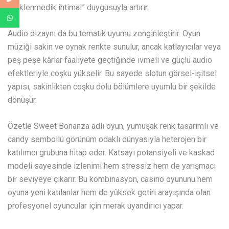
“beklenmedik ihtimal” duygusuyla artırır.
Audio dizaynı da bu tematik uyumu zenginleştirir. Oyun
müziği sakin ve oynak renkte sunulur, ancak katlayıcılar veya
peş peşe kârlar faaliyete geçtiğinde ivmeli ve güçlü audio
efektleriyle coşku yükselir. Bu sayede slotun görsel-işitsel
yapısı, sakinlikten coşku dolu bölümlere uyumlu bir şekilde
dönüşür.
Özetle Sweet Bonanza adlı oyun, yumuşak renk tasarımlı ve
candy sembollü görünüm odaklı dünyasıyla heterojen bir
katılımcı grubuna hitap eder. Katsayı potansiyeli ve kaskad
modeli sayesinde izlenimi hem stressiz hem de yarışmacı
bir seviyeye çıkarır. Bu kombinasyon, casino oyununu hem
oyuna yeni katılanlar hem de yüksek getiri arayışında olan
profesyonel oyuncular için merak uyandırıcı yapar.