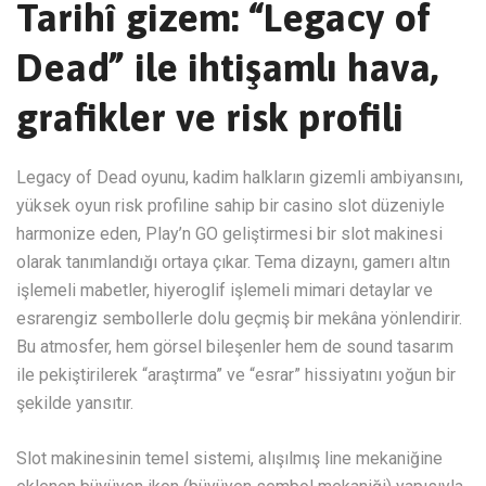
Tarihî gizem: “Legacy of
Dead” ile ihtişamlı hava,
grafikler ve risk profili
Legacy of Dead oyunu, kadim halkların gizemli ambiyansını,
yüksek oyun risk profiline sahip bir casino slot düzeniyle
harmonize eden, Play’n GO geliştirmesi bir slot makinesi
olarak tanımlandığı ortaya çıkar. Tema dizaynı, gamerı altın
işlemeli mabetler, hiyeroglif işlemeli mimari detaylar ve
esrarengiz sembollerle dolu geçmiş bir mekâna yönlendirir.
Bu atmosfer, hem görsel bileşenler hem de sound tasarım
ile pekiştirilerek “araştırma” ve “esrar” hissiyatını yoğun bir
şekilde yansıtır.
Slot makinesinin temel sistemi, alışılmış line mekaniğine