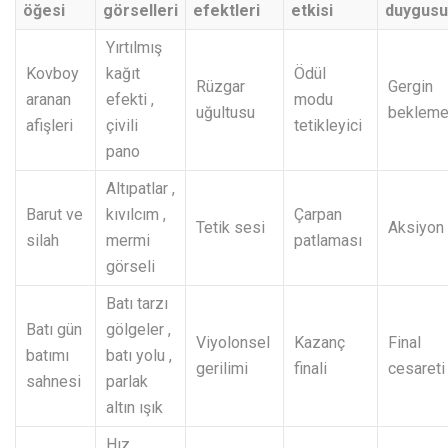
öğesi
görselleri
efektleri
etkisi
duygusu
Yırtılmış
Kovboy
kağıt
Ödül
Rüzgar
Gergin
aranan
efekti ,
modu
uğultusu
beklem
afişleri
çivili
tetikleyici
pano
Altıpatlar ,
Barut ve
kıvılcım ,
Çarpan
Tetik sesi
Aksiyon
silah
mermi
patlaması
görseli
Batı tarzı
Batı gün
gölgeler ,
Viyolonsel
Kazanç
Final
batımı
batı yolu ,
gerilimi
finali
cesareti
sahnesi
parlak
altın ışık
Hız