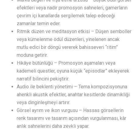
efektleri veya nadir promosyon sahneleri, gamerların
çevrim içi kanallarda sergilemek talep edeceği
zamanlar temin eder.
Ritmik düzen ve meditasyon etkisi – Düşen semboller
veya kümelenme ödül düzenleri, yinelenen ancak
mutlu edici bir döngü vererek bahisseveri “ritim”
moduna getirir.
Hikâye bütünlüğü – Promosyon aşamaları veya
kademeli questler, oyuna küçük “episodlar” ekleyerek
narratif bilincini pekiştirir.
Audio ile beklenti yönetimi – Tema kompozisyonuna
ahenkli akustik efektler, anahtar kesitlerde dinamikliği
veya dinginleşmeyi artırır.
Görsel ayrım ve ikon vurgusu – Hassas görsellerin
renk tasarımı ve tasarım açısından vurgulanması, kâr
anlık sahnelerini daha zevkli yapar.