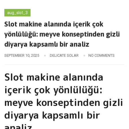
aug_slot_3
Slot makine alanında içerik çok
yönlülüğü: meyve konseptinden gizli
diyarya kapsamlı bir analiz
SEPTEMBER 10, 2025
DELICATE SOLAR
NO COMMENTS
Slot makine alanında
içerik çok yönlülüğü:
meyve konseptinden gizli
diyarya kapsamlı bir
analiz