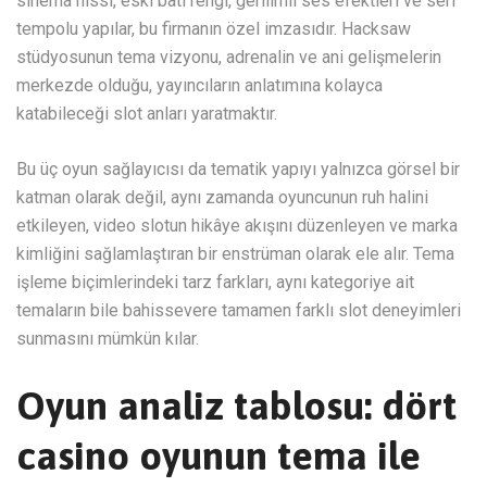
sinema hissi, eski batı rengi, gerilimli ses efektleri ve seri
tempolu yapılar, bu firmanın özel imzasıdır. Hacksaw
stüdyosunun tema vizyonu, adrenalin ve ani gelişmelerin
merkezde olduğu, yayıncıların anlatımına kolayca
katabileceği slot anları yaratmaktır.
Bu üç oyun sağlayıcısı da tematik yapıyı yalnızca görsel bir
katman olarak değil, aynı zamanda oyuncunun ruh halini
etkileyen, video slotun hikâye akışını düzenleyen ve marka
kimliğini sağlamlaştıran bir enstrüman olarak ele alır. Tema
işleme biçimlerindeki tarz farkları, aynı kategoriye ait
temaların bile bahissevere tamamen farklı slot deneyimleri
sunmasını mümkün kılar.
Oyun analiz tablosu: dört
casino oyunun tema ile