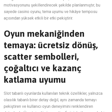
motivasyonunu şekillendirecek şekilde planlanmıştır; bu
sayede casino oyunu, tema uyumu ve hikâye temposu
açısından yüksek etkili bir etki pekiştirir.
Oyun mekaniğinden
temaya: ücretsiz dönüş,
scatter sembolleri,
çoğaltıcı ve kazanç
katlama uyumu
Slot tabanlı oyunlarda kullanılan teknik özellikler, yalnızca
olasılık tabanlı birer detay değil, aynı zamanda temayı
pekiştiren ve kullanıcı oyun deneyimini renklendiren