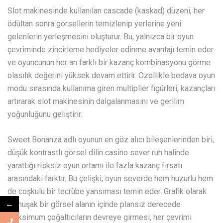
Slot makinesinde kullanılan cascade (kaskad) düzeni, her
ödültan sonra görsellerin temizlenip yerlerine yeni
gelenlerin yerleşmesini oluşturur. Bu, yalnızca bir oyun
çevriminde zincirleme hediyeler edinme avantajı temin eder
ve oyuncunun her an farklı bir kazanç kombinasyonu görme
olasılık değerini yüksek devam ettirir. Özellikle bedava oyun
modu sırasında kullanıma giren multiplier figürleri, kazançları
artırarak slot makinesinin dalgalanmasını ve gerilim
yoğunluğunu geliştirir.
Sweet Bonanza adlı oyunun en göz alıcı bileşenlerinden biri,
düşük kontrastlı görsel dilin casino sever ruh halinde
yarattığı risksiz oyun ortamı ile fazla kazanç fırsatı
arasındaki farktır. Bu çelişki, oyun severde hem huzurlu hem
de coşkulu bir tecrübe yansıması temin eder. Grafik olarak
←
yumuşak bir görsel alanın içinde plansız derecede
maksimum çoğaltıcıların devreye girmesi, her çevrimi