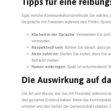
Tipps für eine reibun
Egal, welche Kommunikationsmethode Sie wählen, es 
Gespräche mit Freunden während des Plinko-Spiels
Klarheit in der Sprache:
Verwenden Sie einf
vermeiden.
Respektvoll sein:
Achten Sie darauf, dass jed
Aktiv zuhören:
Stellen Sie sicher, dass Sie 
Betracht ziehen.
Humor einbringen:
Spaß ist entscheidend! N
Die Auswirkung auf da
Die Art und Weise, wie Sie mit Freunden während d
das gesamte Erlebnis haben. Wenn die Kommunikati
erhöhen und das Gefühl der Gemeinschaft stärken. 