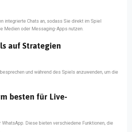
n integrierte Chats an, sodass Sie direkt im Spiel
ale Medien oder Messaging-Apps nutzen.
ls auf Strategien
zu besprechen und während des Spiels anzuwenden, um die
m besten für Live-
r WhatsApp. Diese bieten verschiedene Funktionen, die
.