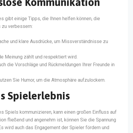
gslose Kommunikation
gibt einige Tipps, die Ihnen helfen können, die
 zu verbessern:
ache und klare Ausdrücke, um Missverständnisse zu
e Meinung zählt und respektiert wird.
auch die Vorschläge und Rückmeldungen Ihrer Freunde in
utzen Sie Humor, um die Atmosphäre aufzulockern.
s Spielerlebnis
es Spiels kommunizieren, kann einen großen Einfluss auf
on fließend und angenehm ist, können Sie die Spannung
Es wird auch das Engagement der Spieler fördern und