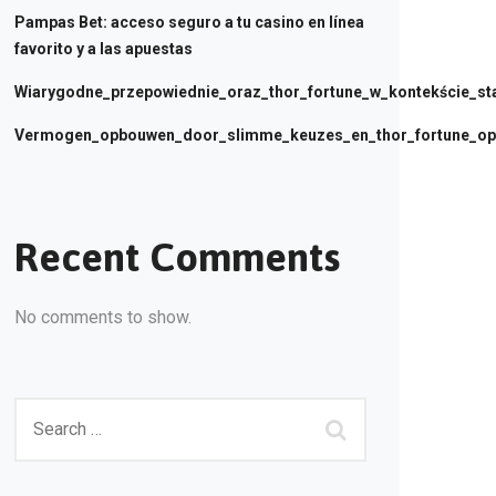
Pampas Bet: acceso seguro a tu casino en línea
favorito y a las apuestas
Wiarygodne_przepowiednie_oraz_thor_fortune_w_kontekście_sta
Vermogen_opbouwen_door_slimme_keuzes_en_thor_fortune_opt
Recent Comments
No comments to show.