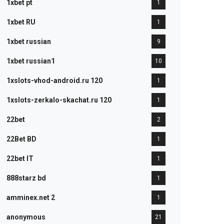
1xbet pt
1
1xbet RU
1
1xbet russian
9
1xbet russian1
10
1xslots-vhod-android.ru 120
1
1xslots-zerkalo-skachat.ru 120
1
22bet
2
22Bet BD
1
22bet IT
1
888starz bd
1
amminex.net 2
1
anonymous
21