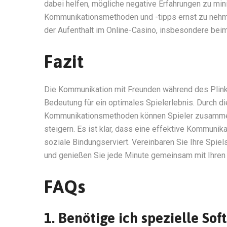
dabei helfen, mögliche negative Erfahrungen zu mini
Kommunikationsmethoden und -tipps ernst zu nehme
der Aufenthalt im Online-Casino, insbesondere bei
Fazit
Die Kommunikation mit Freunden während des Plinko
Bedeutung für ein optimales Spielerlebnis. Durch 
Kommunikationsmethoden können Spieler zusammena
steigern. Es ist klar, dass eine effektive Kommunik
soziale Bindungserviert. Vereinbaren Sie Ihre Spi
und genießen Sie jede Minute gemeinsam mit Ihren
FAQs
1. Benötige ich spezielle S