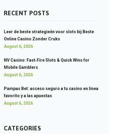
RECENT POSTS
Leer de beste strategieën voor slots bij Beste
Online Casino Zonder Cruks
August 6, 2026
NV Casino: Fast‑Fire Slots & Quick Wins for
Mobile Gamblers
August 6, 2026
Pampas Bet: acceso seguro a tu casino en línea
favorito y a las apuestas
August 6, 2026
CATEGORIES