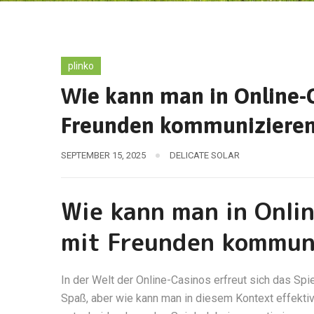
plinko
Wie kann man in Online-C
Freunden kommuniziere
SEPTEMBER 15, 2025
DELICATE SOLAR
Wie kann man in Onlin
mit Freunden kommun
In der Welt der Online-Casinos erfreut sich das Spi
Spaß, aber wie kann man in diesem Kontext effekti