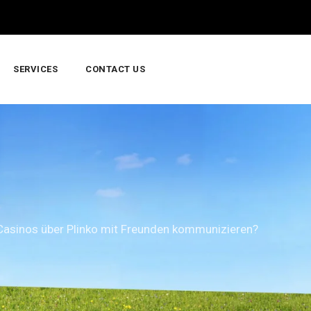
SERVICES
CONTACT US
Casinos über Plinko mit Freunden kommunizieren?