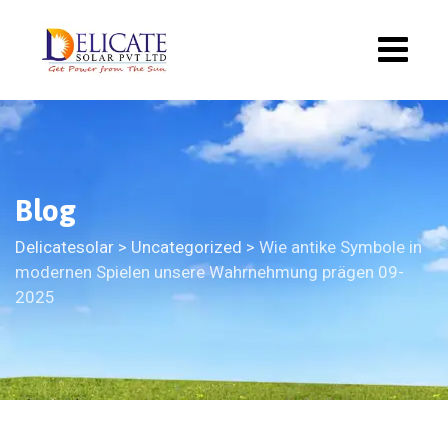
Blog
Delicatesolar
>
Uncategorized
>
Wie antike Symbole in
modernen Spielen unsere Wahrnehmung prägen 09-
2025