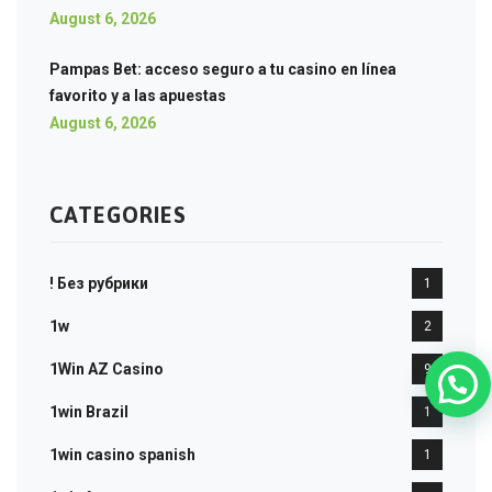
August 6, 2026
Pampas Bet: acceso seguro a tu casino en línea
favorito y a las apuestas
August 6, 2026
CATEGORIES
! Без рубрики
1
1w
2
1Win AZ Casino
9
1win Brazil
1
1win casino spanish
1