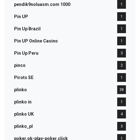
pendik9noluasm.com 1000
1
Pin UP
1
Pin Up Brazil
1
Pin UP Online Casino
1
Pin Up Peru
3
pinco
2
Pirots SE
1
plinko
38
plinko in
1
plinko UK
4
plinko_pl
3
poker.ok-play-poker.click
1