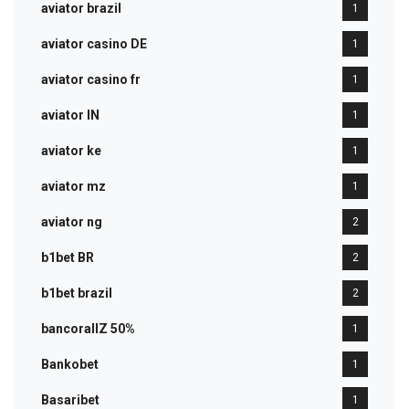
aviator brazil
1
aviator casino DE
1
aviator casino fr
1
aviator IN
1
aviator ke
1
aviator mz
1
aviator ng
2
b1bet BR
2
b1bet brazil
2
bancorallZ 50%
1
Bankobet
1
Basaribet
1