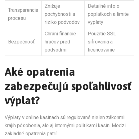
Znižuje
Detailné info o
Transparencia
pochybnosti a
poplatkoch a limite
procesu
riziko podvodov
vyplaty
Chráni financie
Použitie SSL
Bezpečnosť
hráčov pred
šifrovania a
podvodmi
licencovanie
Aké opatrenia
zabezpečujú spoľahlivosť
výplat?
Výplaty v online kasínach sú regulované nielen zákonmi
krajín pôsobenia, ale aj internými politikami kasín. Medzi
základné opatrenia patrí: