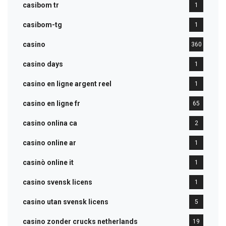
casibom tr
1
casibom-tg
1
casino
360
casino days
1
casino en ligne argent reel
1
casino en ligne fr
65
casino onlina ca
2
casino online ar
1
casinò online it
1
casino svensk licens
1
casino utan svensk licens
5
casino zonder crucks netherlands
19