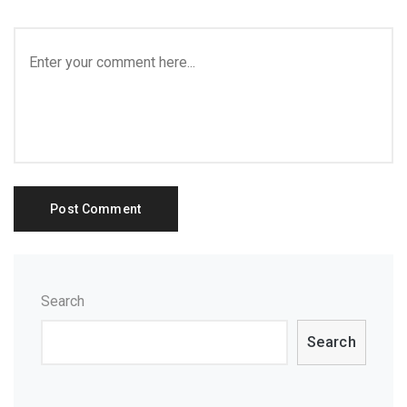
Search
Search