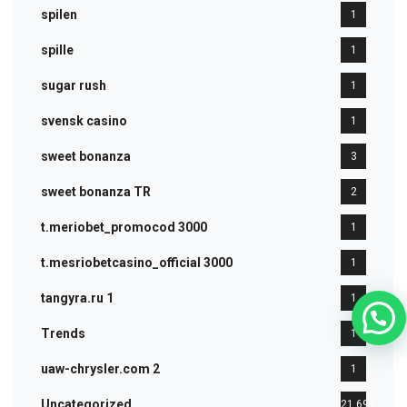
spilen
1
spille
1
sugar rush
1
svensk casino
1
sweet bonanza
3
sweet bonanza TR
2
t.meriobet_promocod 3000
1
t.mesriobetcasino_official 3000
1
tangyra.ru 1
1
Trends
1
uaw-chrysler.com 2
1
Uncategorized
21,699