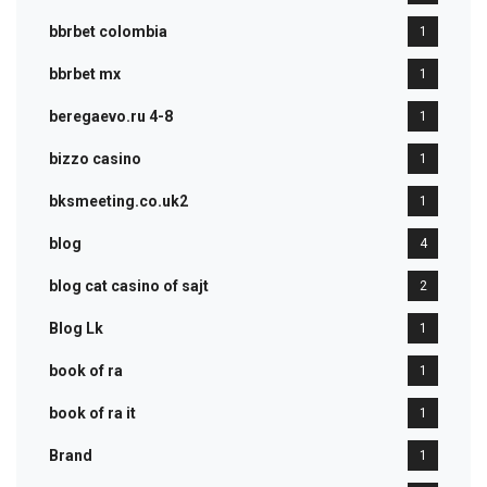
bbrbet colombia
1
bbrbet mx
1
beregaevo.ru 4-8
1
bizzo casino
1
bksmeeting.co.uk2
1
blog
4
blog cat casino of sajt
2
Blog Lk
1
book of ra
1
book of ra it
1
Brand
1