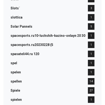
Slots`
3
slottica
1
Solar Pannels
5
spacesports.ru10-luchshih-kazino-onlayn 20 30
1
spacesports.ru20230228 (5
1
spasateli44.ru 120
1
spel
1
spelen
1
spellen
14
Spiele
27
spielen
1