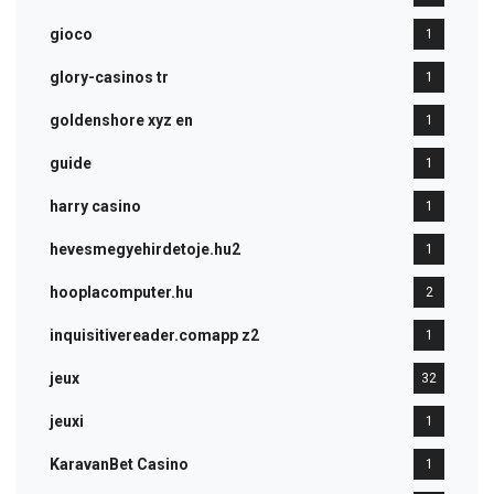
gioco
1
glory-casinos tr
1
goldenshore xyz en
1
guide
1
harry casino
1
hevesmegyehirdetoje.hu2
1
hooplacomputer.hu
2
inquisitivereader.comapp z2
1
jeux
32
jeuxi
1
KaravanBet Casino
1