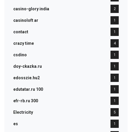
casino-glory india
2
casinoloft ar
1
contact
1
crazy time
4
csdino
1
doy-ckazka.ru
1
edosszie.hu2
1
edutatar.ru 100
1
efr-rb.ru 300
1
Electricity
5
es
1