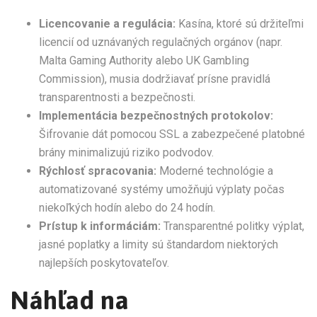
Licencovanie a regulácia:
Kasína, ktoré sú držiteľmi
licencií od uznávaných regulačných orgánov (napr.
Malta Gaming Authority alebo UK Gambling
Commission), musia dodržiavať prísne pravidlá
transparentnosti a bezpečnosti.
Implementácia bezpečnostných protokolov:
Šifrovanie dát pomocou SSL a zabezpečené platobné
brány minimalizujú riziko podvodov.
Rýchlosť spracovania:
Moderné technológie a
automatizované systémy umožňujú výplaty počas
niekoľkých hodín alebo do 24 hodín.
Prístup k informáciám:
Transparentné politky výplat,
jasné poplatky a limity sú štandardom niektorých
najlepších poskytovateľov.
Náhľad na