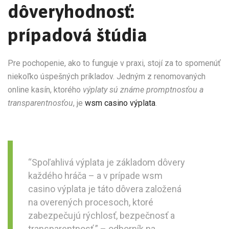
dôveryhodnosť:
prípadová štúdia
Pre pochopenie, ako to funguje v praxi, stojí za to spomenúť
niekoľko úspešných príkladov. Jedným z renomovaných
online kasín, ktorého
výplaty sú známe promptnosťou a
transparentnosťou
, je
wsm casino výplata
.
“Spoľahlivá výplata je základom dôvery
každého hráča – a v prípade wsm
casino výplata je táto dôvera založená
na overených procesoch, ktoré
zabezpečujú rýchlosť, bezpečnosť a
transparentnosť.” – odborník na