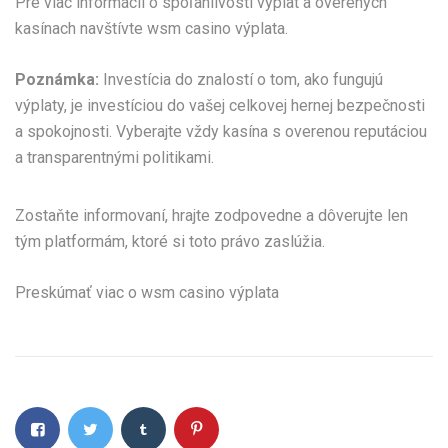
Pre viac informácií o spoľahlivosti výplat a overených
kasínach navštívte wsm casino výplata.
Poznámka:
Investícia do znalostí o tom, ako fungujú
výplaty, je investíciou do vašej celkovej hernej bezpečnosti
a spokojnosti. Vyberajte vždy kasína s overenou reputáciou
a transparentnými politikami.
Zostaňte informovaní, hrajte zodpovedne a dôverujte len
tým platformám, ktoré si toto právo zaslúžia.
Preskúmať viac o wsm casino výplata