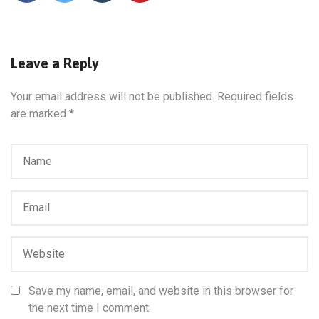
Leave a Reply
Your email address will not be published.
Required fields
are marked
*
Save my name, email, and website in this browser for
the next time I comment.