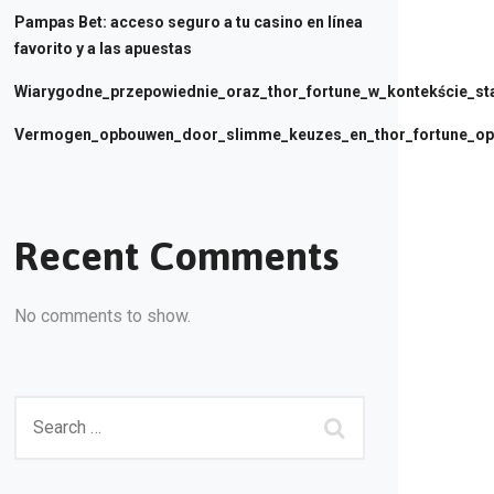
Pampas Bet: acceso seguro a tu casino en línea
favorito y a las apuestas
Wiarygodne_przepowiednie_oraz_thor_fortune_w_kontekście_sta
Vermogen_opbouwen_door_slimme_keuzes_en_thor_fortune_opt
Recent Comments
No comments to show.