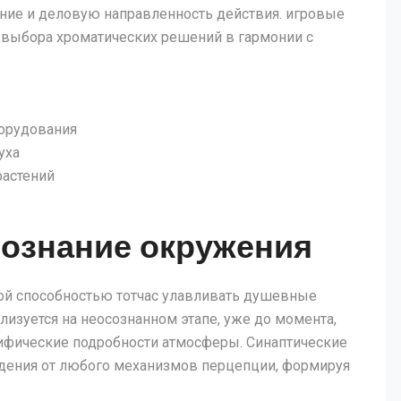
ние и деловую направленность действия. игровые
 выбора хроматических решений в гармонии с
орудования
уха
растений
сознание окружения
ой способностью тотчас улавливать душевные
изуется на неосознанном этапе, уже до момента,
цифические подробности атмосферы. Синаптические
дения от любого механизмов перцепции, формируя