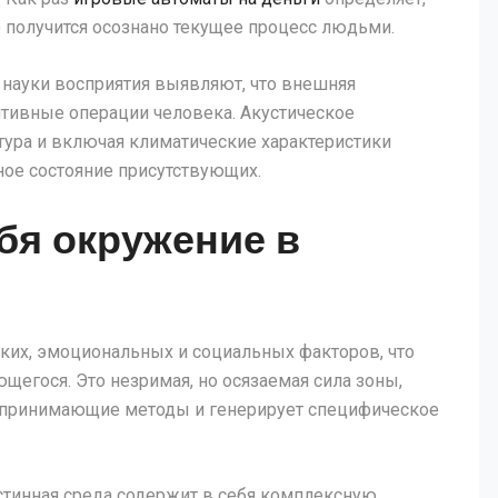
 получится осознано текущее процесс людьми.
 науки восприятия выявляют, что внешняя
тивные операции человека. Акустическое
ктура и включая климатические характеристики
ое состояние присутствующих.
ебя окружение в
ких, эмоциональных и социальных факторов, что
егося. Это незримая, но осязаемая сила зоны,
оспринимающие методы и генерирует специфическое
истинная среда содержит в себя комплексную