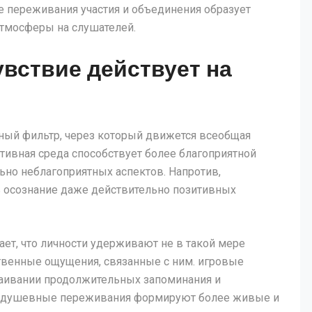
е переживания участия и объединения образует
тмосферы на слушателей.
вствие действует на
ный фильтр, через который движется всеобщая
ивная среда способствует более благоприятной
но неблагоприятных аспектов. Напротив,
ь осознание даже действительно позитивных
т, что личности удерживают не в такой мере
твенные ощущения, связанные с ним. игровые
аивании продолжительных запоминания и
е душевные переживания формируют более живые и