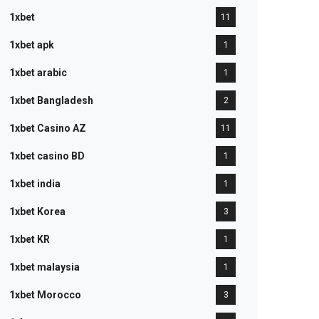
1xbet
11
1xbet apk
1
1xbet arabic
1
1xbet Bangladesh
2
1xbet Casino AZ
11
1xbet casino BD
1
1xbet india
1
1xbet Korea
3
1xbet KR
1
1xbet malaysia
1
1xbet Morocco
3