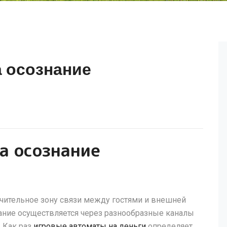
 осознание
а осознание
чительное зону связи между гостями и внешней
ание осуществляется через разнообразные каналы
. Как раз
игровые автоматы на деньги
определяет,