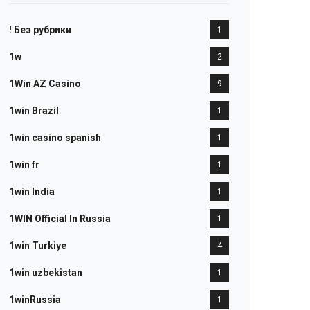
! Без рубрики
1
1w
2
1Win AZ Casino
9
1win Brazil
1
1win casino spanish
1
1win fr
1
1win India
1
1WIN Official In Russia
1
1win Turkiye
4
1win uzbekistan
1
1winRussia
1