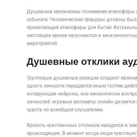
Душевные механизмы понимания атмосферы 
субъекта. Человеческие пращуры должны были
прилегающей атмосферы для бытия. Актуальны
настоящее время запускаются в межличностны
мероприятий.
Душевные отклики ау
Групповые душевные реакции создают явление
одного личности передается иным гостям дейс
копирующие нейроны, кои механически воспр
личностей. игровые автоматы онлайн делаетс
чувств по всеобщей слушателям.
Яркость чувственных откликов находится в за
происходящее. В момент когда люди чувствуют