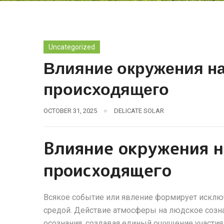
Uncategorized
Влияние окружения на
происходящего
OCTOBER 31, 2025
DELICATE SOLAR
Влияние окружения н
происходящего
Всякое событие или явление формирует исклю
средой. Действие атмосферы на людское созн
осознания, создавая единый ощущение участия