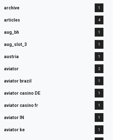
archive
1
articles
4
aug_bh
1
aug_slot_3
1
austria
1
aviator
2
aviator brazil
1
aviator casino DE
1
aviator casino fr
1
aviator IN
1
aviator ke
1