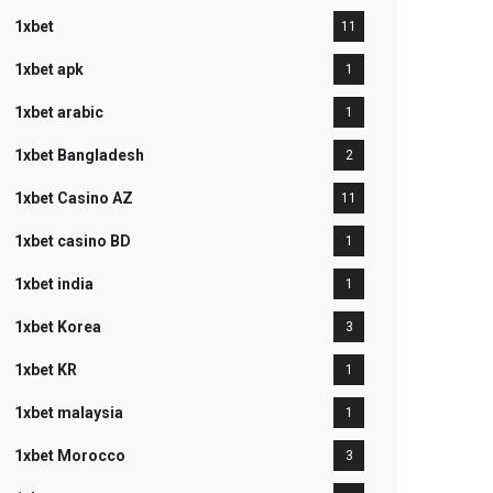
1xbet
11
1xbet apk
1
1xbet arabic
1
1xbet Bangladesh
2
1xbet Casino AZ
11
1xbet casino BD
1
1xbet india
1
1xbet Korea
3
1xbet KR
1
1xbet malaysia
1
1xbet Morocco
3