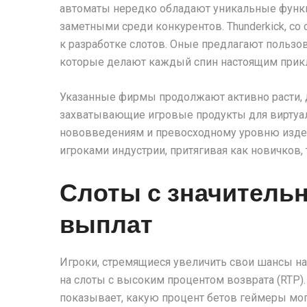
автоматы нередко обладают уникальные функц
заметными среди конкурентов. Thunderkick, со
к разработке слотов. Оные предлагают пользо
которые делают каждый спин настоящим прикл
Указанные фирмы продолжают активно расти, 
захватывающие игровые продукты для виртуа
нововведениям и превосходному уровню издел
игроками индустрии, притягивая как новичков,
Слоты с значитель
выплат
Игроки, стремящиеся увеличить свои шансы на
на слоты с высоким процентом возврата (RTP).
показывает, какую процент бетов геймеры мог