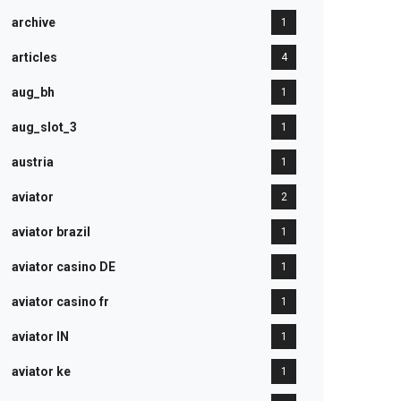
archive
1
articles
4
aug_bh
1
aug_slot_3
1
austria
1
aviator
2
aviator brazil
1
aviator casino DE
1
aviator casino fr
1
aviator IN
1
aviator ke
1