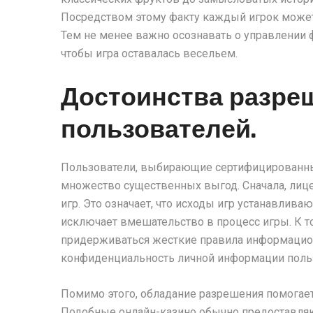
Посредством этому факту каждый игрок может
Тем не менее важно осознавать о управлении 
чтобы игра оставалась весельем.
Достоинства разре
пользователей.
Пользователи, выбирающие сертифицированные
множество существенных выгод. Сначала, лице
игр. Это означает, что исходы игр устанавлив
исключает вмешательство в процесс игры. К
придерживаться жесткие правила информацион
конфиденциальность личной информации поль
Помимо этого, обладание разрешения помогае
Подобные онлайн-казино обычно предоставля