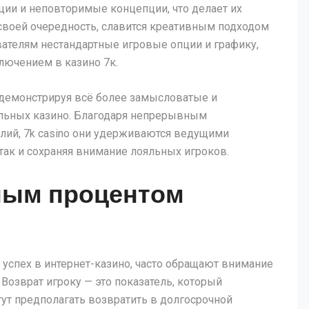
ии и неповторимые концепции, что делает их
 своей очередность, славится креативным подходом
вателям нестандартные игровые опции и графику,
ючением в казино 7к.
демонстрируя всё более замысловатые и
льных казино. Благодаря непрерывным
ий, 7k casino они удерживаются ведущими
 так и сохраняя внимание лояльных игроков.
ным процентом
 успех в интернет-казино, часто обращают внимание
 Возврат игроку — это показатель, который
ут предполагать возвратить в долгосрочной