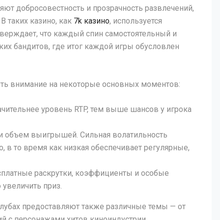
яют добросовестность и прозрачность развлечений,
В таких казино, как
7k казино
, используется
тверждает, что каждый спин самостоятельный и
ких бандитов, где итог каждой игры обусловлен
ить внимание на некоторые основных моментов:
ачительнее уровень RTP, тем выше шансов у игрока
 и объем выигрышей. Сильная волатильность
 в то время как низкая обеспечивает регулярные,
платные раскрутки, коэффициенты и особые
 увеличить приз.
убах предоставляют также различные темы — от
й с персонажами хитов киноиндустрии.