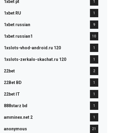
1xbet pt
1
1xbet RU
1
1xbet russian
9
1xbet russian1
10
1xslots-vhod-android.ru 120
1
1xslots-zerkalo-skachat.ru 120
1
22bet
2
22Bet BD
1
22bet IT
1
888starz bd
1
amminex.net 2
1
anonymous
21