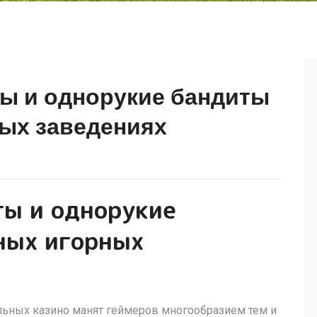
ы и однорукие бандиты
ых заведениях
ты и однорукие
ных игорных
ьных казино манят геймеров многообразием тем и