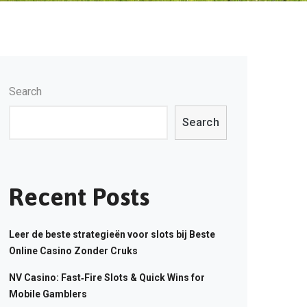
Search
Search
Recent Posts
Leer de beste strategieën voor slots bij Beste
Online Casino Zonder Cruks
NV Casino: Fast‑Fire Slots & Quick Wins for
Mobile Gamblers