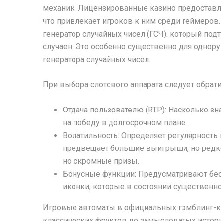
механик. Лицензированные казино предоставл
что привлекает игроков к ним среди геймеров. 
генератор случайных чисел (ГСЧ), который под
случаен. Это особенно существенно для однору
генератора случайных чисел.
При выбора слотового аппарата следует обрат
Отдача пользователю (RTP): Насколько зн
на победу в долгосрочном плане.
Волатильность: Определяет регулярность
предвещает большие выигрыши, но редко,
но скромные призы.
Бонусные функции: Предусматривают бес
иконки, которые в состоянии существенно
Игровые автоматы в официальных гэмблинг-кл
классических фруктов до замысловатых истори