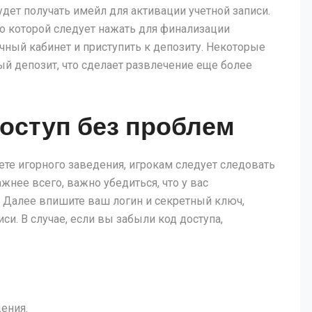
дет получать имейл для активации учетной записи.
о которой следует нажать для финализации
чный кабинет и приступить к депозиту. Некоторые
й депозит, что сделает развлечение еще более
доступ без проблем
ете игорного заведения, игрокам следует следовать
нее всего, важно убедиться, что у вас
. Далее впишите ваш логин и секретный ключ,
и. В случае, если вы забыли код доступа,
ения.