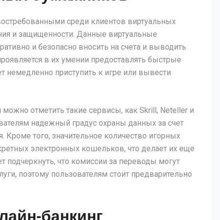
востребованными среди клиентов виртуальных
ания и защищенности. Данные виртуальные
ативно и безопасно вносить на счета и выводить
проявляется в их умении предоставлять быстрые
чет немедленно приступить к игре или вывести
жно отметить такие сервисы, как Skrill, Neteller и
вателям надежный градус охраны данных за счет
 Кроме того, значительное количество игорных
кретных электронных кошельков, что делает их еще
т подчеркнуть, что комиссии за переводы могут
луги, поэтому пользователям стоит предварительно
лайн-банкинг