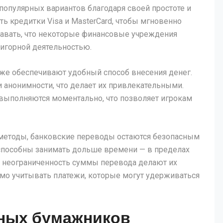
популярных вариантов благодаря своей простоте и
ть кредитки Visa и MasterCard, чтобы мгновенно
знавать, что некоторые финансовые учреждения
игорной деятельностью.
также обеспечивают удобный способ внесения денег.
 анонимности, что делает их привлекательными.
ыполняются моментально, что позволяет игрокам
е методы, банковские переводы остаются безопасным
 способны занимать дольше времени — в пределах
и неограниченность суммы перевода делают их
мо учитывать платежи, которые могут удерживаться
ных бумажников