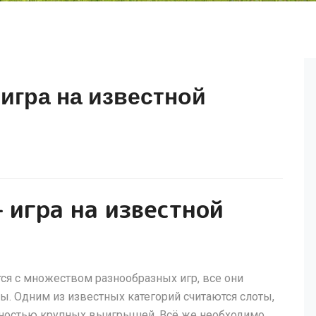
игра на известной
 игра на известной
ся с множеством разнообразных игр, все они
. Одним из известных категорий считаются слоты,
жностью крупных выигрышей. Всё же необходимо