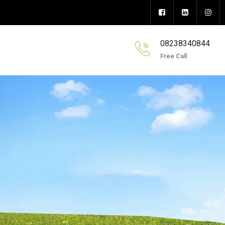
08238340844
Free Call