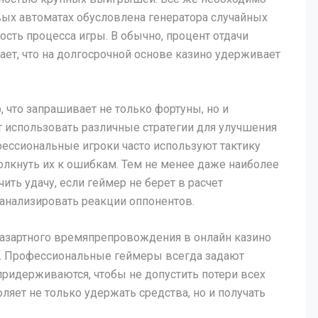
вых автоматах обусловлена генератора случайных
ость процесса игры. В обычно, процент отдачи
чает, что на долгосрочной основе казино удерживает
, что запрашивает не только фортуны, но и
т использовать различные стратегии для улучшения
ессиональные игроки часто используют тактику
толкнуть их к ошибкам. Тем не менее даже наиболее
ить удачу, если геймер не берет в расчет
 анализировать реакции оппонентов.
 азартного времяпрепровождения в онлайн казино
. Профессиональные геймеры всегда задают
придерживаются, чтобы не допустить потери всех
ляет не только удержать средства, но и получать