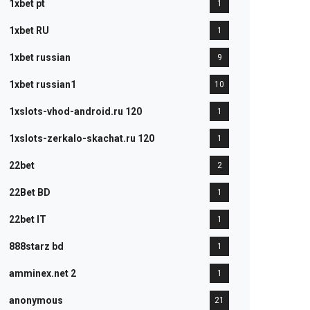
1xbet pt
1
1xbet RU
1
1xbet russian
9
1xbet russian1
10
1xslots-vhod-android.ru 120
1
1xslots-zerkalo-skachat.ru 120
1
22bet
2
22Bet BD
1
22bet IT
1
888starz bd
1
amminex.net 2
1
anonymous
21