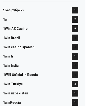
! Без рубрики
1
1w
2
1Win AZ Casino
9
1win Brazil
1
1win casino spanish
1
1win fr
1
1win India
1
1WIN Official In Russia
1
1win Turkiye
4
1win uzbekistan
1
1winRussia
1