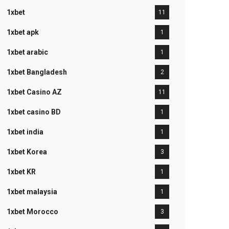
1xbet
11
1xbet apk
1
1xbet arabic
1
1xbet Bangladesh
2
1xbet Casino AZ
11
1xbet casino BD
1
1xbet india
1
1xbet Korea
3
1xbet KR
1
1xbet malaysia
1
1xbet Morocco
3