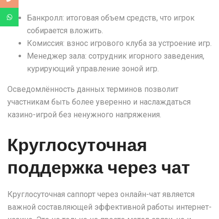
Банкролл: итоговая объем средств, что игрок
собирается вложить.
Комиссия: взнос игрового клуба за устроение игр.
Менеджер зала: сотрудник игорного заведения,
курирующий управление зоной игр.
Осведомлённость данных терминов позволит
участникам быть более уверенно и наслаждаться
казино-игрой без ненужного напряжения.
Круглосуточная
поддержка через чат
Круглосуточная саппорт через онлайн-чат является
важной составляющей эффективной работы интернет-