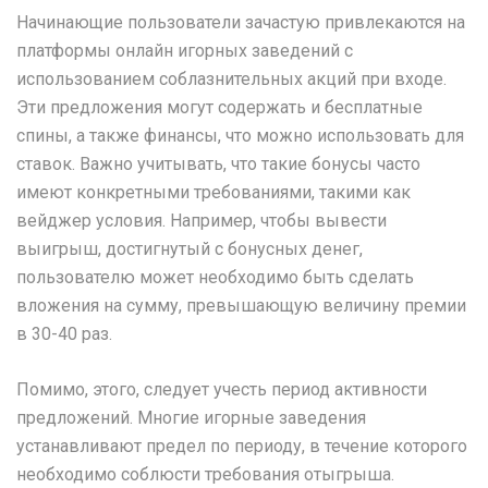
Начинающие пользователи зачастую привлекаются на
платформы онлайн игорных заведений с
использованием соблазнительных акций при входе.
Эти предложения могут содержать и бесплатные
спины, а также финансы, что можно использовать для
ставок. Важно учитывать, что такие бонусы часто
имеют конкретными требованиями, такими как
вейджер условия. Например, чтобы вывести
выигрыш, достигнутый с бонусных денег,
пользователю может необходимо быть сделать
вложения на сумму, превышающую величину премии
в 30-40 раз.
Помимо, этого, следует учесть период активности
предложений. Многие игорные заведения
устанавливают предел по периоду, в течение которого
необходимо соблюсти требования отыгрыша.