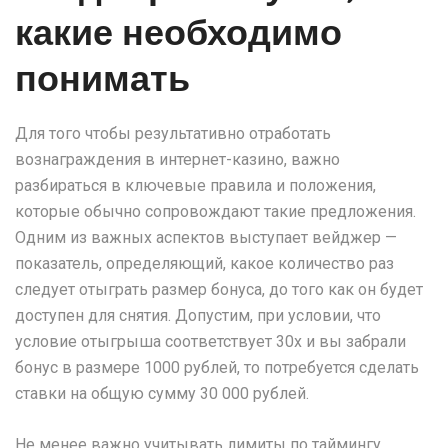
какие необходимо
понимать
Для того чтобы результативно отработать
вознаграждения в интернет-казино, важно
разбираться в ключевые правила и положения,
которые обычно сопровождают такие предложения.
Одним из важных аспектов выступает вейджер —
показатель, определяющий, какое количество раз
следует отыграть размер бонуса, до того как он будет
доступен для снятия. Допустим, при условии, что
условие отыгрыша соответствует 30x и вы забрали
бонус в размере 1000 рублей, то потребуется сделать
ставки на общую сумму 30 000 рублей.
Не менее важно учитывать лимиты по таймингу.