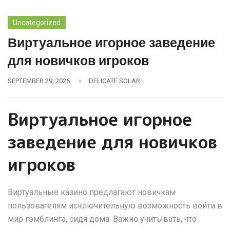
Uncategorized
Виртуальное игорное заведение
для новичков игроков
SEPTEMBER 29, 2025
DELICATE SOLAR
Виртуальное игорное
заведение для новичков
игроков
Виртуальные казино предлагают новичкам
пользователям исключительную возможность войти в
мир гэмблинга, сидя дома. Важно учитывать, что