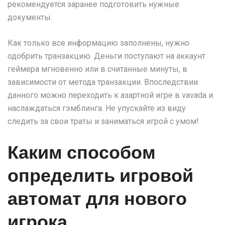
рекомендуется заранее подготовить нужные
документы.
Как только все информацию заполнены, нужно
одобрить транзакцию. Деньги поступают на аккаунт
геймера мгновенно или в считанные минуты, в
зависимости от метода транзакции. Впоследствии
данного можно переходить к азартной игре в vavada и
наслаждаться гэмблинга. Не упускайте из виду
следить за свои траты и заниматься игрой с умом!
Каким способом
определить игровой
автомат для нового
игрока