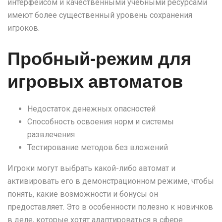
интерфейсом и качественными учебными ресурсами
имеют более существенный уровень сохранения
игроков.
Пробный-режим для
игровых автоматов
Недостаток денежных опасностей
Способность освоения норм и системы
развлечения
Тестирование методов без вложений
Игроки могут выбрать какой-либо автомат и
активировать его в демонстрационном режиме, чтобы
понять, какие возможности и бонусы он
предоставляет. Это в особенности полезно к новичков
в деле, которые хотят адаптироваться в сфере