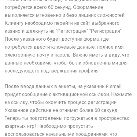
потребуется всего 60 секунд. Оформление
выполняется мгновенно и безо лишних сложностей.
Клиенту необходимо перейти на сайт выбранного
казино и щелкнуть на “Регистрация” “Регистрация”.
После указанного будет доступна форма, где
потребуется ввести ключевые данные: полное имя,
электронную почту и пароль. Важно иметь в виду, что
данные необходимо, чтобы были обновленными для
последующего подтверждения профиля.
После ввода данных в анкеты, на указанный email
придет сообщение с активационной ссылкой. Нажмите
на ссылку, чтобы окончить процесс регистрации.
Указанное действие не отнимет более 60 секунд.
Теперь ты подготовлены погружаться в пространство
азартных игр! Необходимо пропустить
воспользоваться начальными поощрениями, что