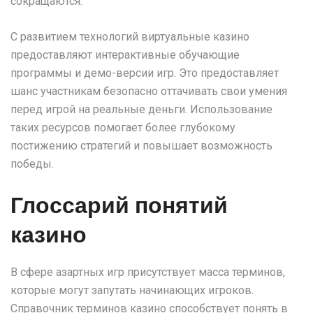
сокращаются.
С развитием технологий виртуальные казино
предоставляют интерактивные обучающие
программы и демо-версии игр. Это предоставляет
шанс участникам безопасно оттачивать свои умения
перед игрой на реальные деньги. Использование
таких ресурсов помогает более глубокому
постижению стратегий и повышает возможность
победы.
Глоссарий понятий
казино
В сфере азартных игр присутствует масса терминов,
которые могут запутать начинающих игроков.
Справочник терминов казино способствует понять в