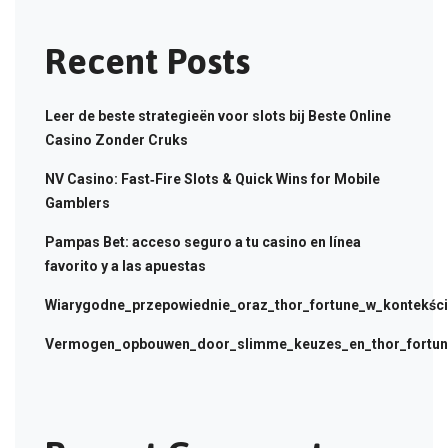
Recent Posts
Leer de beste strategieën voor slots bij Beste Online
Casino Zonder Cruks
NV Casino: Fast‑Fire Slots & Quick Wins for Mobile
Gamblers
Pampas Bet: acceso seguro a tu casino en línea
favorito y a las apuestas
Wiarygodne_przepowiednie_oraz_thor_fortune_w_kontekści
Vermogen_opbouwen_door_slimme_keuzes_en_thor_fortune