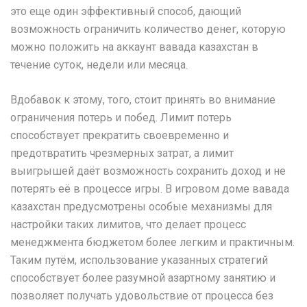
это еще один эффективный способ, дающий
возможность ограничить количество денег, которую
можно положить на аккаунт вавада казахстан в
течение суток, недели или месяца.
Вдобавок к этому, того, стоит принять во внимание
ограничения потерь и побед. Лимит потерь
способствует прекратить своевременно и
предотвратить чрезмерных затрат, а лимит
выигрышей даёт возможность сохранить доход и не
потерять её в процессе игры. В игровом доме вавада
казахстан предусмотрены особые механизмы для
настройки таких лимитов, что делает процесс
менеджмента бюджетом более легким и практичным.
Таким путём, использование указанных стратегий
способствует более разумной азартному занятию и
позволяет получать удовольствие от процесса без