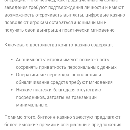
заведения требуют подтверждения личности и имеют
возможность отсрочивать выплаты, цифровые казино
позволяют игрокам оставаться анонимными и
получать свои выигрыши практически мгновенно.
Ключевые достоинства крипто-казино содержат:
Анонимность: игроки имеют возможность
сохранять приватность персональных данных.
Оперативные переводы: пополнения и
обналичивание средств требуют мгновения.
Низкие платежи: благодаря отсутствию
посредников, затраты на транзакции
минимальные.
Помимо этого, биткоин-казино зачастую предлагают
более высокие премии и специальные предложения