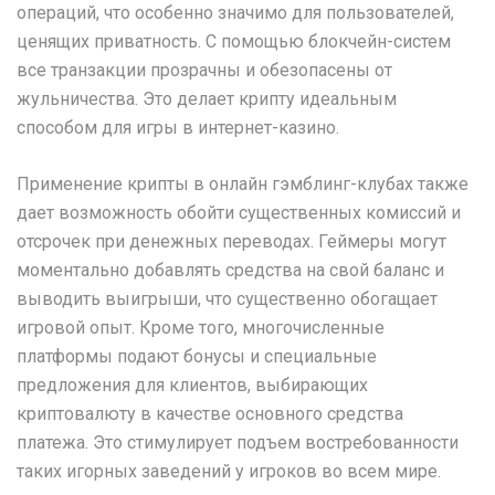
операций, что особенно значимо для пользователей,
ценящих приватность. С помощью блокчейн-систем
все транзакции прозрачны и обезопасены от
жульничества. Это делает крипту идеальным
способом для игры в интернет-казино.
Применение крипты в онлайн гэмблинг-клубах также
дает возможность обойти существенных комиссий и
отсрочек при денежных переводах. Геймеры могут
моментально добавлять средства на свой баланс и
выводить выигрыши, что существенно обогащает
игровой опыт. Кроме того, многочисленные
платформы подают бонусы и специальные
предложения для клиентов, выбирающих
криптовалюту в качестве основного средства
платежа. Это стимулирует подъем востребованности
таких игорных заведений у игроков во всем мире.