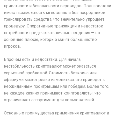
приватности и безопасности переводов. Пользователи
имеют возможность мгновенно и без посредников
транслировать средства, что значительно упрощает
процедуру. Оперативные транзакции и недостаток
потребности предъявлять личные сведения — это
основные плюсы, которые манят большинство
игроков.
Впрочем есть и недостатки. Для начала,
нестабильность криптовалют может оказаться
серьезной проблемой. Стоимость биткоина или
эфириума может резко измениться, что приведет к
неожиданным проигрышам или победам. Более того,
не каждое казино принимают криптовалюты, что
ограничивает ассортимент для пользователей.
Основные преимущества применения криптовалют в