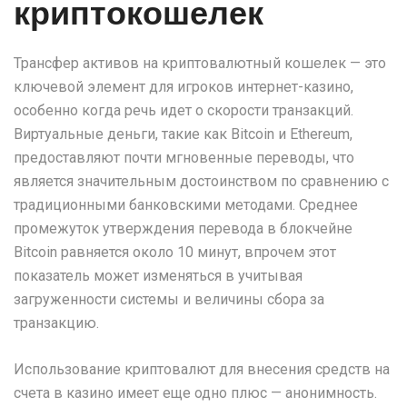
криптокошелек
Трансфер активов на криптовалютный кошелек — это
ключевой элемент для игроков интернет-казино,
особенно когда речь идет о скорости транзакций.
Виртуальные деньги, такие как Bitcoin и Ethereum,
предоставляют почти мгновенные переводы, что
является значительным достоинством по сравнению с
традиционными банковскими методами. Среднее
промежуток утверждения перевода в блокчейне
Bitcoin равняется около 10 минут, впрочем этот
показатель может изменяться в учитывая
загруженности системы и величины сбора за
транзакцию.
Использование криптовалют для внесения средств на
счета в казино имеет еще одно плюс — анонимность.