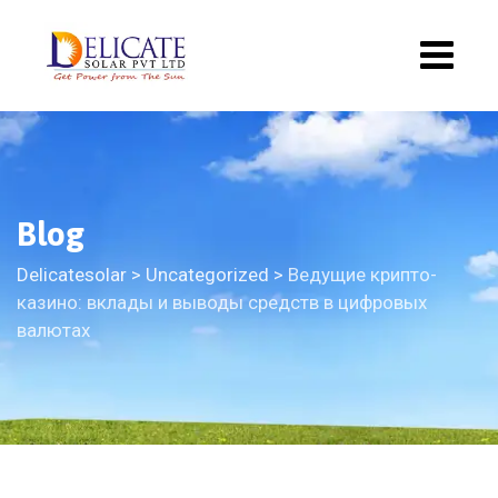
Blog
Delicatesolar
>
Uncategorized
>
Ведущие крипто-
казино: вклады и выводы средств в цифровых
валютах