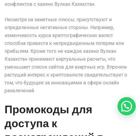
конфликтов с казино Вулкан Казахстан.
Несмотря на заметные плюсы, присутствуют и
определенные негативные стороны. Например,
изменчивость курса криптографических валют
способна привести к непредвиденным потерям или
прибылям. Кроме того не каждое казино Вулкан
Казахстан принимают виртуальные расчеты, что
уменьшает список сайтов для азартных игр. Впрочем
растущий интерес к криптовалюте свидетельствует о
том, что будущее за инновациями в сфере онлайн
развлечений.
Промокоды для
доступа к