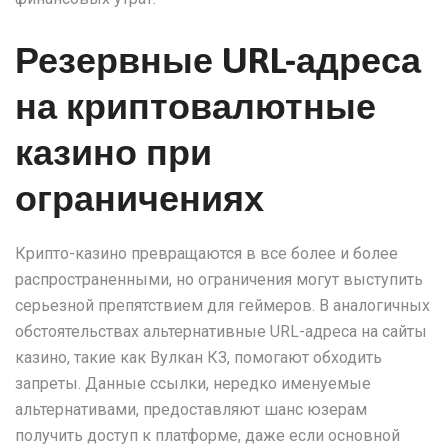
Резервные URL-адреса
на криптовалютные
казино при
ограничениях
Крипто-казино превращаются в все более и более
распространенными, но ограничения могут выступить
серьезной препятствием для геймеров. В аналогичных
обстоятельствах альтернативные URL-адреса на сайты
казино, такие как Вулкан КЗ, помогают обходить
запреты. Данные ссылки, нередко именуемые
альтернативами, предоставляют шанс юзерам
получить доступ к платформе, даже если основной