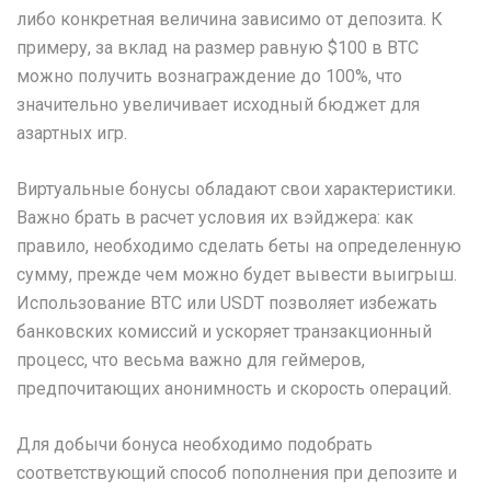
либо конкретная величина зависимо от депозита. К
примеру, за вклад на размер равную $100 в BTC
можно получить вознаграждение до 100%, что
значительно увеличивает исходный бюджет для
азартных игр.
Виртуальные бонусы обладают свои характеристики.
Важно брать в расчет условия их вэйджера: как
правило, необходимо сделать беты на определенную
сумму, прежде чем можно будет вывести выигрыш.
Использование BTC или USDT позволяет избежать
банковских комиссий и ускоряет транзакционный
процесс, что весьма важно для геймеров,
предпочитающих анонимность и скорость операций.
Для добычи бонуса необходимо подобрать
соответствующий способ пополнения при депозите и