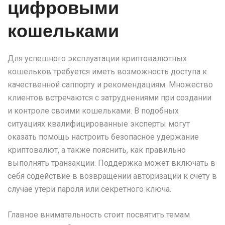
цифровыми
кошельками
Для успешного эксплуатации криптовалютных
кошельков требуется иметь возможность доступа к
качественной саппорту и рекомендациям. Множество
клиентов встречаются с затруднениями при создании
и контроле своими кошельками. В подобных
ситуациях квалифицированные эксперты могут
оказать помощь настроить безопасное удержание
криптовалют, а также пояснить, как правильно
выполнять транзакции. Поддержка может включать в
себя содействие в возвращении авторизации к счету в
случае утери пароля или секретного ключа.
Главное внимательность стоит посвятить темам