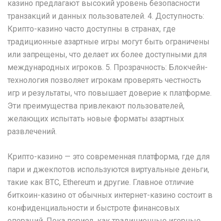
казино предлагают высокий уровень безопасности
транзакций и данных пользователей. 4. Доступность:
Крипто-казино часто доступны в странах, где
традиционные азартные игры могут быть ограничены
или запрещены, что делает их более доступными для
международных игроков. 5. Прозрачность: Блокчейн-
технология позволяет игрокам проверять честность
игр и результаты, что повышает доверие к платформе.
Эти преимущества привлекают пользователей,
желающих испытать новые форматы азартных
развлечений.
Крипто-казино — это современная платформа, где для
пари и джекпотов используются виртуальные деньги,
такие как BTC, Ethereum и другие. Главное отличие
биткоин-казино от обычных интернет-казино состоит в
конфиденциальности и быстроте финансовых
операций. Пока период, как традиционные игорные