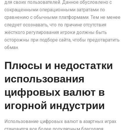
для своих пользователей. Данное обусловлено с
сокращенными операционными затратами по
сравнению с обычными платформами. Тем не менее
следует осознавать, что по причине отсутствия
жёсткого регулирования игроки должны быть
осторожны при подборе сайта, чтобы предотвратить
обман.
Плюсы и недостатки
использования
цифровых валют в
игорной индустрии
Использование цифровых валют в азартных играх
становится все более популярным благодаря