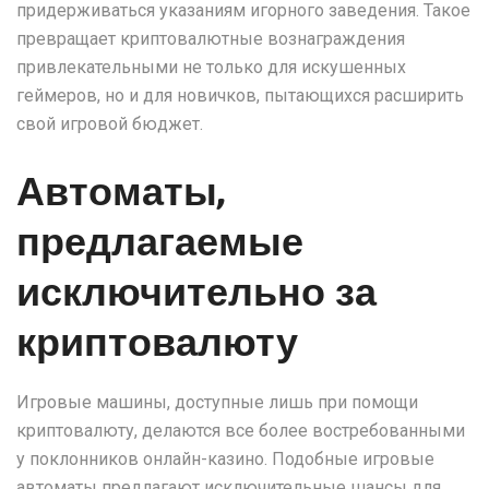
придерживаться указаниям игорного заведения. Такое
превращает криптовалютные вознаграждения
привлекательными не только для искушенных
геймеров, но и для новичков, пытающихся расширить
свой игровой бюджет.
Автоматы,
предлагаемые
исключительно за
криптовалюту
Игровые машины, доступные лишь при помощи
криптовалюту, делаются все более востребованными
у поклонников онлайн-казино. Подобные игровые
автоматы предлагают исключительные шансы для