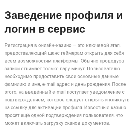
Заведение профиля и
логин в сервис
Регистрация в онлайн-казино — это ключевой этап,
предоставляющий шанс геймерам открыть для себя
всем возможностям платформы. Обычно процедура
записи отнимает только пару минут. Пользователю
необходимо предоставить свои основные данные:
фамилию и имя, e-mail адрес и день рождения. После
этого, на введённый e-mail поступает уведомление с
подтверждением, которое следует открыть и кликнуть
на ссылку для активации профиля. Известные казино
просят ещё одной подтверждения пользователя, что
может включать загрузку сканов документов.