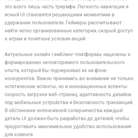
это всего лишь часть триумфа. Легкость навигации и
ясный UI становятся решающими моментами в
удержании пользователя. Геймеры рассчитывают
найти четко организованные категории, скорый доступ
к играм и понятные условия акций.
Актуальные онлайн гэмблинг-платформы нацелены к
формированию неповторимого пользовательского
опыта, который бы подчеркивал их на фоне
конкурентов. Важно принимать во внимание не только
эстетические аспекты, но и инновационные аспекты:
скорость загрузки веб-страниц, адаптивность дизайна
под мобильные устройства и безопасность транзакций.
В обстановке интенсивной соперничества каждый
деталь UI должен быть разработан до деталей, чтобы
предоставить максимальное удобство использования
для клиента.