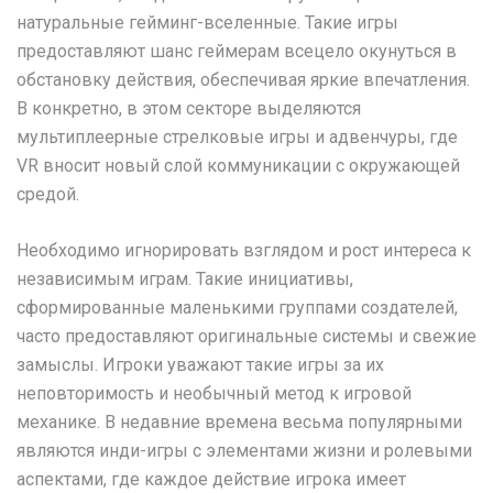
натуральные гейминг-вселенные. Такие игры
предоставляют шанс геймерам всецело окунуться в
обстановку действия, обеспечивая яркие впечатления.
В конкретно, в этом секторе выделяются
мультиплеерные стрелковые игры и адвенчуры, где
VR вносит новый слой коммуникации с окружающей
средой.
Необходимо игнорировать взглядом и рост интереса к
независимым играм. Такие инициативы,
сформированные маленькими группами создателей,
часто предоставляют оригинальные системы и свежие
замыслы. Игроки уважают такие игры за их
неповторимость и необычный метод к игровой
механике. В недавние времена весьма популярными
являются инди-игры с элементами жизни и ролевыми
аспектами, где каждое действие игрока имеет