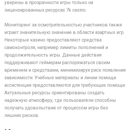
уверены в прозрачности игры только на
лицензированных ресурсах 7k casino.
Мониторинг за осмотрительностью участников также
играет значительную значение в области азартных игр.
Некоторые казино предоставляют средства
самоконтроля, например лимиты пополнений и
продолжительность игры. Данные действия
поддерживают геймерам распоряжаться своим
временем и средствами, минимизируя риск появления
зависимости. Учебные материалы и линии помощи
ассистенции предоставляются для требующих помощи.
Актуальные ресурсы ориентированы создать
надёжную атмосферу, где пользователи способны
получать удовольствие от процессом игры без
лишних рисков.