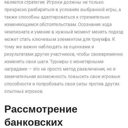
является стратегия. Игроки должны не только
прекрасно разбираться в условиях выбранной игры, а
также способны адаптироваться к стремительно
изменяющимся обстоятельствам. Осознание хода
чемпионата и умение в нужный момент менять подход
может стать ключевым элементом для триумфа. К
тому же важно наблюдать за оценками и
результатами других участников, чтобы своевременно
изменять свои шаги. Турниры с монетарными
наградами — это не просто метод развлечения, но и
замечательная возможность повысить свои игровые
способности и попробовать свои силы против других
опытных игроков.
Рассмотрение
банковских