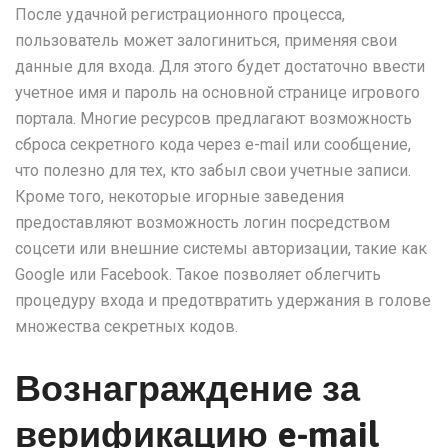
После удачной регистрационного процесса,
пользователь может залогиниться, применяя свои
данные для входа. Для этого будет достаточно ввести
учетное имя и пароль на основной странице игрового
портала. Многие ресурсов предлагают возможность
сброса секретного кода через e-mail или сообщение,
что полезно для тех, кто забыл свои учетные записи.
Кроме того, некоторые игорные заведения
предоставляют возможность логин посредством
соцсети или внешние системы авторизации, такие как
Google или Facebook. Такое позволяет облегчить
процедуру входа и предотвратить удержания в голове
множества секретных кодов.
Вознаграждение за
верификацию e-mail