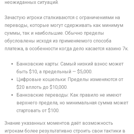
неожиданных ситуаций.
Зачастую игроки сталкиваются с ограничениями на
переводы, которые могут сдерживать как минимум
суммы, так и наибольшие. Обычно пределы
обусловлены исходя из применяемого способа
платежа, в особенности когда дело касается казино 7к.
Банковские карты: Самый низкий взнос может
быть $10, а предельный — $5,000.
Цифровые кошельки: Пределы изменяются от
$20 вплоть до $10,000.
Банковские переводы: Как правило не имеют
верхнего предела, но минимальная сумма может
стартовать от $100.
Знание указанных моментов даёт возможность
игрокам более результативно строить свои тактики в