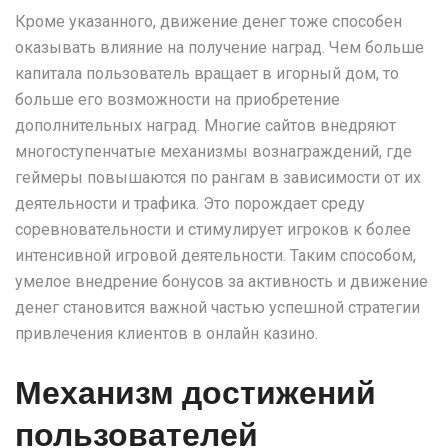
Кроме указанного, движение денег тоже способен
оказывать влияние на получение наград. Чем больше
капитала пользователь вращает в игорный дом, то
больше его возможности на приобретение
дополнительных наград. Многие сайтов внедряют
многоступенчатые механизмы вознаграждений, где
геймеры повышаются по рангам в зависимости от их
деятельности и трафика. Это порождает среду
соревновательности и стимулирует игроков к более
интенсивной игровой деятельности. Таким способом,
умелое внедрение бонусов за активность и движение
денег становится важной частью успешной стратегии
привлечения клиентов в онлайн казино.
Механизм достижений
пользователей