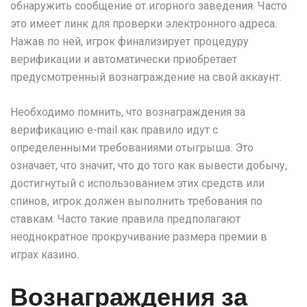
обнаружить сообщение от игорного заведения. Часто
это имеет линк для проверки электронного адреса.
Нажав по ней, игрок финализирует процедуру
верификации и автоматически приобретает
предусмотренный вознаграждение на свой аккаунт.
Необходимо помнить, что вознаграждения за
верификацию e-mail как правило идут с
определенными требованиями отыгрыша. Это
означает, что значит, что до того как вывести добычу,
достигнутый с использованием этих средств или
спинов, игрок должен выполнить требования по
ставкам. Часто такие правила предполагают
неоднократное прокручивание размера премии в
играх казино.
Вознаграждения за