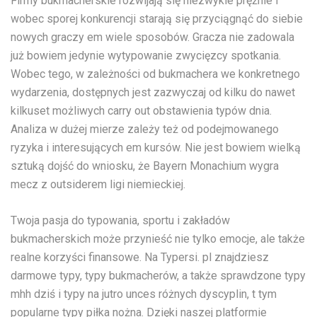
Firmy bukmacherskie rozwijają się niezwykle prężnie i
wobec sporej konkurencji starają się przyciągnąć do siebie
nowych graczy em wiele sposobów. Gracza nie zadowala
już bowiem jedynie wytypowanie zwycięzcy spotkania.
Wobec tego, w zależności od bukmachera we konkretnego
wydarzenia, dostępnych jest zazwyczaj od kilku do nawet
kilkuset możliwych carry out obstawienia typów dnia.
Analiza w dużej mierze zależy też od podejmowanego
ryzyka i interesujących em kursów. Nie jest bowiem wielką
sztuką dojść do wniosku, że Bayern Monachium wygra
mecz z outsiderem ligi niemieckiej.
Twoja pasja do typowania, sportu i zakładów
bukmacherskich może przynieść nie tylko emocje, ale także
realne korzyści finansowe. Na Typersi. pl znajdziesz
darmowe typy, typy bukmacherów, a także sprawdzone typy
mhh dziś i typy na jutro unces różnych dyscyplin, t tym
popularne typy piłka nożna. Dzięki naszej platformie