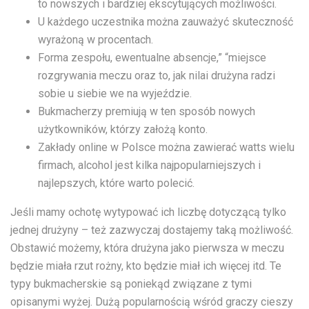
to nowszych i bardziej ekscytujących możliwości.
U każdego uczestnika można zauważyć skuteczność
wyrażoną w procentach.
Forma zespołu, ewentualne absencje,” “miejsce
rozgrywania meczu oraz to, jak nilai drużyna radzi
sobie u siebie we na wyjeździe.
Bukmacherzy premiują w ten sposób nowych
użytkowników, którzy założą konto.
Zakłady online w Polsce można zawierać watts wielu
firmach, alcohol jest kilka najpopularniejszych i
najlepszych, które warto polecić.
Jeśli mamy ochotę wytypować ich liczbę dotyczącą tylko
jednej drużyny – też zazwyczaj dostajemy taką możliwość.
Obstawić możemy, która drużyna jako pierwsza w meczu
będzie miała rzut rożny, kto będzie miał ich więcej itd. Te
typy bukmacherskie są poniekąd związane z tymi
opisanymi wyżej. Dużą popularnością wśród graczy cieszy