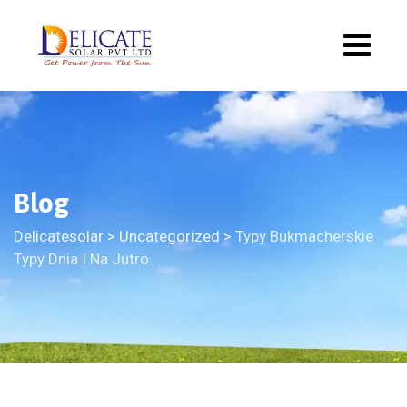
Blog
Delicatesolar
>
Uncategorized
>
Typy Bukmacherskie
Typy Dnia I Na Jutro