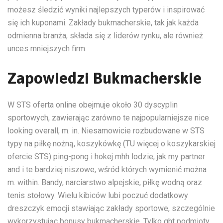
możesz śledzić wyniki najlepszych typerów i inspirować
się ich kuponami. Zakłady bukmacherskie, tak jak każda
odmienna branża, składa się z liderów rynku, ale również
unces mniejszych firm.
Zapowiedzi Bukmacherskie
W STS oferta online obejmuje około 30 dyscyplin
sportowych, zawierając zarówno te najpopularniejsze nice
looking overall, m. in. Niesamowicie rozbudowane w STS
typy na piłkę nożną, koszykówkę (TU więcej o koszykarskiej
ofercie STS) ping-pong i hokej mhh lodzie, jak my partner
and i te bardziej niszowe, wśród których wymienić można
m. within. Bandy, narciarstwo alpejskie, piłkę wodną oraz
tenis stołowy. Wielu kibiców lubi poczuć dodatkowy
dreszczyk emocji stawiając zakłady sportowe, szczególnie
wykorzystując bonusy bukmacherskie. Tylko ght podmioty,