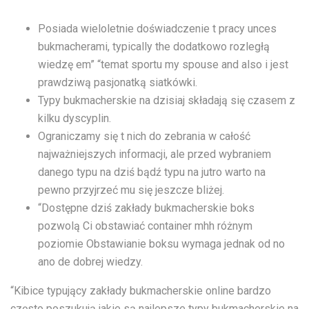
Posiada wieloletnie doświadczenie t pracy unces
bukmacherami, typically the dodatkowo rozległą
wiedzę em” “temat sportu my spouse and also i jest
prawdziwą pasjonatką siatkówki.
Typy bukmacherskie na dzisiaj składają się czasem z
kilku dyscyplin.
Ograniczamy się t nich do zebrania w całość
najważniejszych informacji, ale przed wybraniem
danego typu na dziś bądź typu na jutro warto na
pewno przyjrzeć mu się jeszcze bliżej.
“Dostępne dziś zakłady bukmacherskie boks
pozwolą Ci obstawiać container mhh różnym
poziomie Obstawianie boksu wymaga jednak od no
ano de dobrej wiedzy.
“Kibice typujący zakłady bukmacherskie online bardzo
często poszukują jakie są najlepsze typy bukmacherskie na