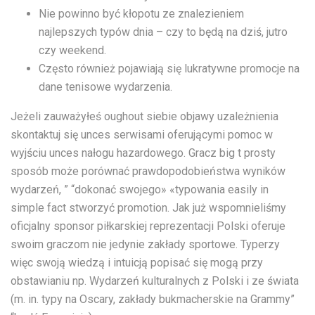
Nie powinno być kłopotu ze znalezieniem
najlepszych typów dnia – czy to będą na dziś, jutro
czy weekend.
Często również pojawiają się lukratywne promocje na
dane tenisowe wydarzenia.
Jeżeli zauważyłeś oughout siebie objawy uzależnienia
skontaktuj się unces serwisami oferującymi pomoc w
wyjściu unces nałogu hazardowego. Gracz big t prosty
sposób może porównać prawdopodobieństwa wyników
wydarzeń, ” “dokonać swojego» «typowania easily in
simple fact stworzyć promotion. Jak już wspomnieliśmy
oficjalny sponsor piłkarskiej reprezentacji Polski oferuje
swoim graczom nie jedynie zakłady sportowe. Typerzy
więc swoją wiedzą i intuicją popisać się mogą przy
obstawianiu np. Wydarzeń kulturalnych z Polski i ze świata
(m. in. typy na Oscary, zakłady bukmacherskie na Grammy”