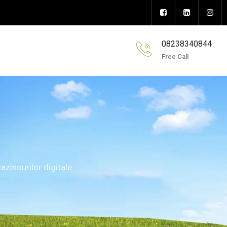
08238340844
Free Call
azinourilor digitale