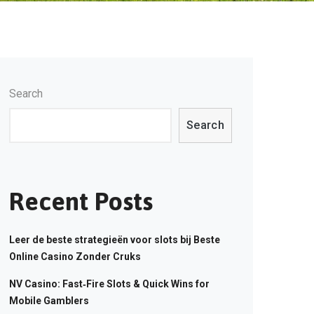
Search
Search
Recent Posts
Leer de beste strategieën voor slots bij Beste
Online Casino Zonder Cruks
NV Casino: Fast‑Fire Slots & Quick Wins for
Mobile Gamblers