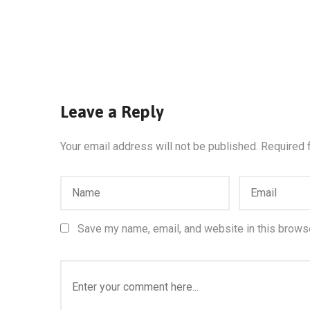
Leave a Reply
Your email address will not be published.
Required 
Save my name, email, and website in this browse