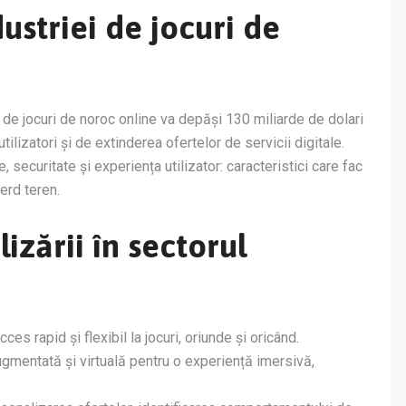
ustriei de jocuri de
e de jocuri de noroc online va depăși 130 miliarde de dolari
lizatori și de extinderea ofertelor de servicii digitale.
, securitate și experiența utilizator: caracteristici care fac
erd teren.
lizării în sectorul
es rapid și flexibil la jocuri, oriunde și oricând.
gmentată și virtuală pentru o experiență imersivă,