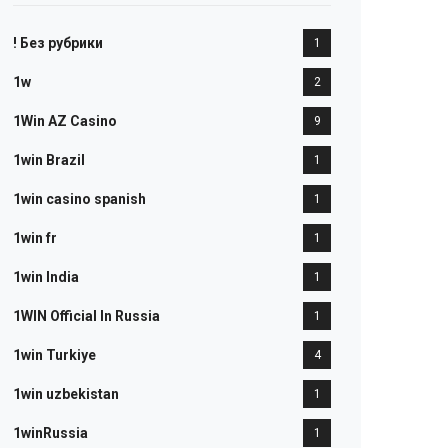
! Без рубрики
1
1w
2
1Win AZ Casino
9
1win Brazil
1
1win casino spanish
1
1win fr
1
1win India
1
1WIN Official In Russia
1
1win Turkiye
4
1win uzbekistan
1
1winRussia
1