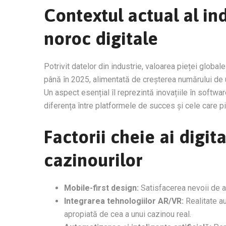
Contextul actual al ind
noroc digitale
Potrivit datelor din industrie, valoarea pieței global
până în 2025, alimentată de creșterea numărului de uti
Un aspect esențial îl reprezintă inovațiile în software
diferența între platformele de succes și cele care pi
Factorii cheie ai digita
cazinourilor
Mobile-first design:
Satisfacerea nevoii de acc
Integrarea tehnologiilor AR/VR:
Realitate au
apropiată de cea a unui cazinou real.