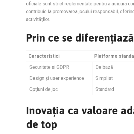
oficiale sunt strict reglementate pentru a asigura con
contribuie la promovarea jocului responsabil, oferind
activităților.
Prin ce se diferenția
Caracteristici
Platforme standa
Securitate și GDPR
De bază
Design și user experience
Simplist
Opțiuni de joc
Standard
Inovația ca valoare a
de top