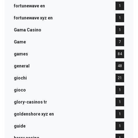
fortunewave en
1
fortunewave xyz en
1
Gama Casino
1
Game
7
games
84
general
48
giochi
21
gioco
1
glory-casinos tr
1
goldenshore xyz en
1
guide
1