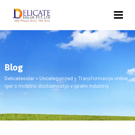
Blog
Delicatesolar
>
Uncategorized
>
Transformacija online
iger s mobilno dostopnostjo v igralni industriji