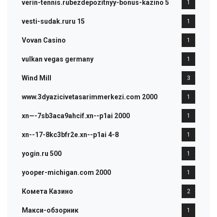
verin-tennis.rubezdepozitnyy-bonus-kazino 5
1
vesti-sudak.ruru 15
1
Vovan Casino
1
vulkan vegas germany
1
Wind Mill
3
www.3dyazicivetasarimmerkezi.com 2000
1
xn—-7sb3aca9ahcif.xn--p1ai 2000
1
xn--17-8kc3bfr2e.xn--p1ai 4-8
1
yogin.ru 500
1
yooper-michigan.com 2000
1
Комета Казино
2
Макси-обзорник
1