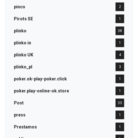
pinco
2
Pirots SE
1
plinko
38
plinko in
1
plinko UK
4
plinko_pl
3
poker.ok-play-poker.click
1
poker.play-online-ok.store
1
Post
33
press
1
Prestamos
1