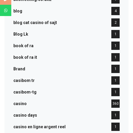
blog
4
blog cat casino of sajt
2
Blog Lk
1
book of ra
1
book of ra it
1
Brand
1
casibom tr
1
casibom-tg
1
casino
360
casino days
1
casino en ligne argent reel
1