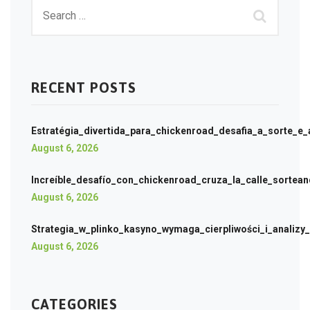
RECENT POSTS
Estratégia_divertida_para_chickenroad_desafia_a_sorte_e_
August 6, 2026
Increíble_desafío_con_chickenroad_cruza_la_calle_sortea
August 6, 2026
Strategia_w_plinko_kasyno_wymaga_cierpliwości_i_analiz
August 6, 2026
CATEGORIES