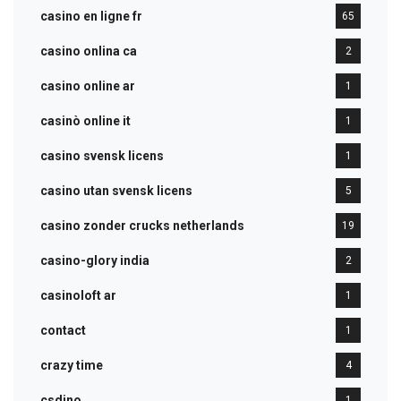
casino en ligne fr
65
casino onlina ca
2
casino online ar
1
casinò online it
1
casino svensk licens
1
casino utan svensk licens
5
casino zonder crucks netherlands
19
casino-glory india
2
casinoloft ar
1
contact
1
crazy time
4
csdino
1