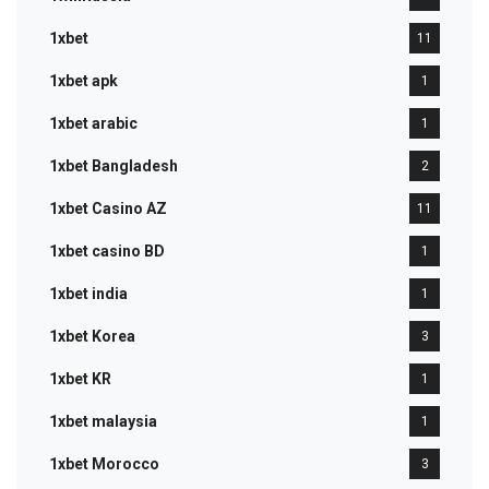
1xbet
11
1xbet apk
1
1xbet arabic
1
1xbet Bangladesh
2
1xbet Casino AZ
11
1xbet casino BD
1
1xbet india
1
1xbet Korea
3
1xbet KR
1
1xbet malaysia
1
1xbet Morocco
3