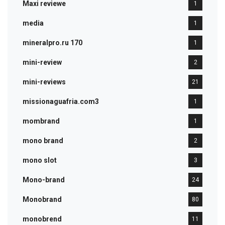
Maxi reviewe
1
media
1
mineralpro.ru 170
1
mini-review
2
mini-reviews
21
missionaguafria.com3
1
mombrand
1
mono brand
2
mono slot
3
Mono-brand
24
Monobrand
80
monobrend
11