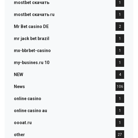
mostbet скачать
1
mostbet скачать ru
1
Mr Bet casino DE
2
mr jack bet brazil
1
mx-bbrbet-casino
1
my-busines.ru 10
1
NEW
4
News
106
online casino
1
online casino au
1
oooat.ru
1
other
27