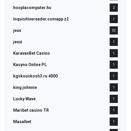
hooplacomputer.hu
2
inquisitivereader.comapp z2
1
jeux
32
jeuxi
1
KaravanBet Casino
1
Kasyno Online PL
1
kgskouskosh3.ru 4000
1
king johnnie
1
Lucky Wave
1
Maribet casino TR
1
Masalbet
1