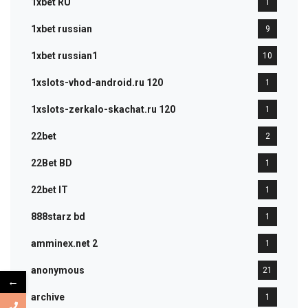
1xbet RU
1
1xbet russian
9
1xbet russian1
10
1xslots-vhod-android.ru 120
1
1xslots-zerkalo-skachat.ru 120
1
22bet
2
22Bet BD
1
22bet IT
1
888starz bd
1
amminex.net 2
1
anonymous
21
←
archive
1