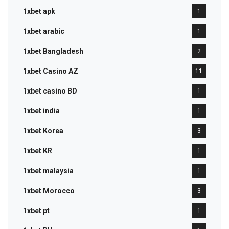
1xbet apk
1
1xbet arabic
1
1xbet Bangladesh
2
1xbet Casino AZ
11
1xbet casino BD
1
1xbet india
1
1xbet Korea
3
1xbet KR
1
1xbet malaysia
1
1xbet Morocco
3
1xbet pt
1