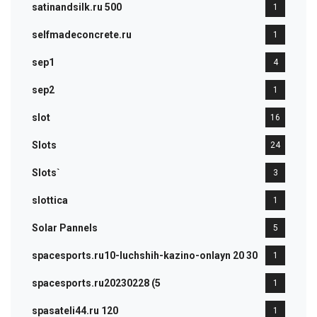
satinandsilk.ru 500
1
selfmadeconcrete.ru
1
sep1
4
sep2
1
slot
16
Slots
24
Slots`
3
slottica
1
Solar Pannels
5
spacesports.ru10-luchshih-kazino-onlayn 20 30
1
spacesports.ru20230228 (5
1
spasateli44.ru 120
1