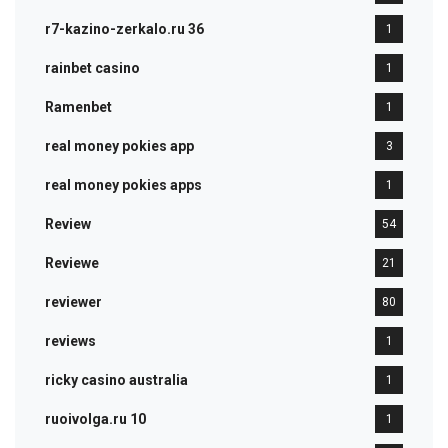
r7-kazino-zerkalo.ru 36
1
rainbet casino
1
Ramenbet
1
real money pokies app
3
real money pokies apps
1
Review
54
Reviewe
21
reviewer
80
reviews
1
ricky casino australia
1
ruoivolga.ru 10
1