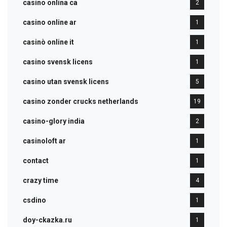
casino onlina ca
2
casino online ar
1
casinò online it
1
casino svensk licens
1
casino utan svensk licens
5
casino zonder crucks netherlands
19
casino-glory india
2
casinoloft ar
1
contact
1
crazy time
4
csdino
1
doy-ckazka.ru
1