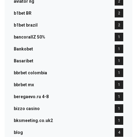
aviator ng
2
b1bet BR
2
b1bet brazil
2
bancorallZ 50%
1
Bankobet
1
Basaribet
1
bbrbet colombia
1
bbrbet mx
1
beregaevo.ru 4-8
1
bizzo casino
1
bksmeeting.co.uk2
1
blog
4