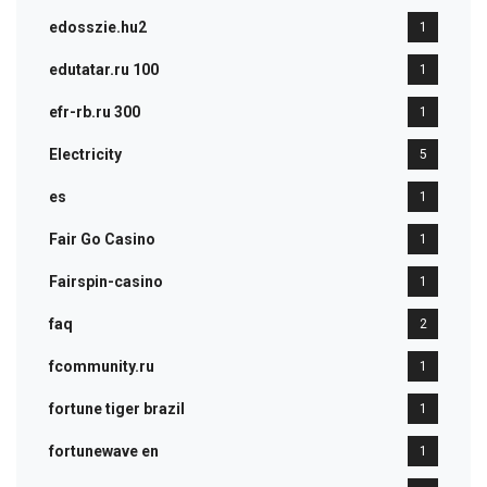
edosszie.hu2
1
edutatar.ru 100
1
efr-rb.ru 300
1
Electricity
5
es
1
Fair Go Casino
1
Fairspin-casino
1
faq
2
fcommunity.ru
1
fortune tiger brazil
1
fortunewave en
1