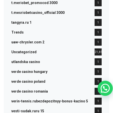
t.meriobet_promocod 3000
1
t.mesriobetcasino_official 3000
1
tangyra.ru 1
1
Trends
1
uaw-chrysler.com 2
1
Uncategorized
21,699
utlandska casino
1
verde casino hungary
1
verde casino poland
1
verde casino romania
1
verin-tennis.rubezdepozitnyy-bonus-kazino 5
1
vesti-sudak.ruru 15
1