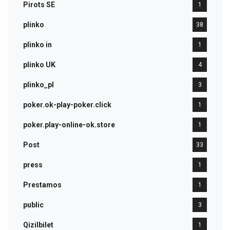
Pirots SE
1
plinko
38
plinko in
1
plinko UK
4
plinko_pl
3
poker.ok-play-poker.click
1
poker.play-online-ok.store
1
Post
33
press
1
Prestamos
1
public
3
Qizilbilet
1