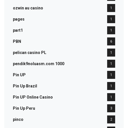
ozwin au casino
1
pages
1
part1
1
PBN
6
pelican casino PL
1
pendik9noluasm.com 1000
1
Pin UP
1
Pin Up Brazil
1
Pin UP Online Casino
1
Pin Up Peru
3
pinco
2