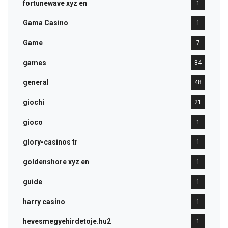
fortunewave xyz en
1
Gama Casino
1
Game
7
games
84
general
48
giochi
21
gioco
1
glory-casinos tr
1
goldenshore xyz en
1
guide
1
harry casino
1
hevesmegyehirdetoje.hu2
1