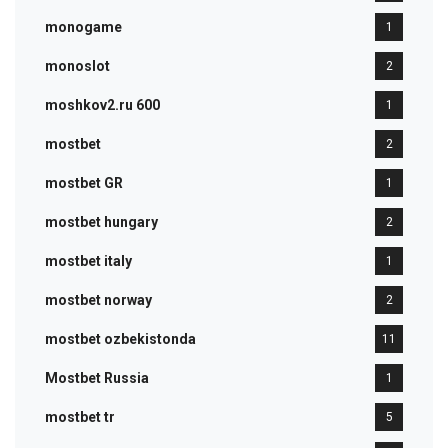
monogame
1
monoslot
2
moshkov2.ru 600
1
mostbet
2
mostbet GR
1
mostbet hungary
2
mostbet italy
1
mostbet norway
2
mostbet ozbekistonda
11
Mostbet Russia
1
mostbet tr
5