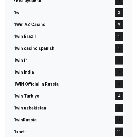
! Без рубрики
1
1w
2
1Win AZ Casino
9
1win Brazil
1
1win casino spanish
1
1win fr
1
1win India
1
1WIN Official In Russia
1
1win Turkiye
4
1win uzbekistan
1
1winRussia
1
1xbet
11