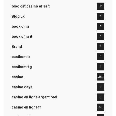
blog cat casino of sajt
2
Blog Lk
1
book of ra
1
book of ra it
1
Brand
1
casibom tr
1
casibom-tg
1
casino
360
casino days
1
casino en ligne argent reel
1
casino en ligne fr
65