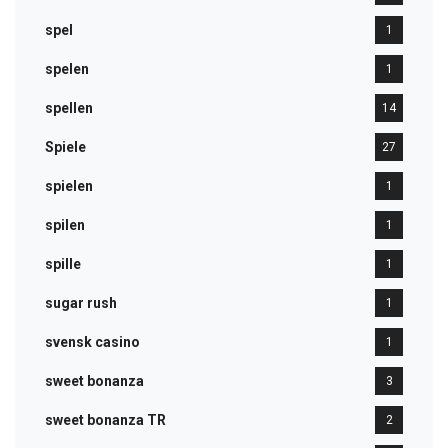
spel
1
spelen
1
spellen
14
Spiele
27
spielen
1
spilen
1
spille
1
sugar rush
1
svensk casino
1
sweet bonanza
3
sweet bonanza TR
2