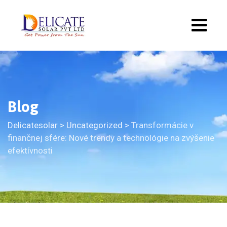
Blog
Delicatesolar
>
Uncategorized
>
Transformácie v
finančnej sfére: Nové trendy a technológie na zvýšenie
efektívnosti