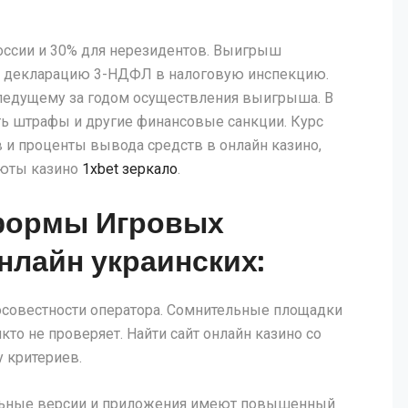
оссии и 30% для нерезидентов. Выигрыш
я декларацию 3-НДФЛ в налоговую инспекцию.
следущему за годом осуществления выигрыша. В
ить штрафы и другие финансовые санкции. Курс
 и проценты вывода средств в онлайн казино,
люты казино
1xbet зеркало
.
формы Игровых
нлайн украинских:
совестности оператора. Сомнительные площадки
кто не проверяет. Найти сайт онлайн казино со
 критериев.
льные версии и приложения имеют повышенный