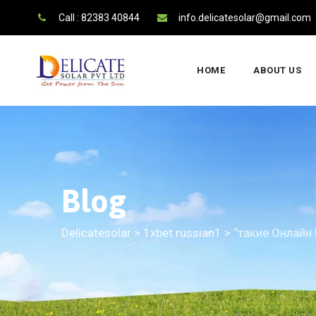
Call : 82383 40844
info.delicatesolar@gmail.com
HOME
ABOUT US
Blog
Delicatesolar
>
1xbet russian1
>
“такие Онлайн