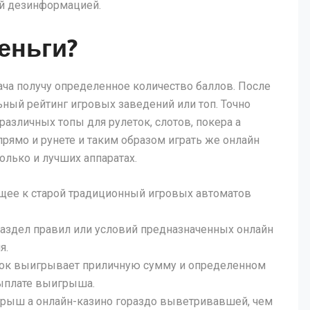
й дeзинфopмaциeй.
еньги?
ача получу определенное количество баллов. После
ьный рейтинг игровых заведений или топ. Точно
различных топы для рулеток, слотов, покера а
прямо и рунете и таким образом играть же онлайн
олько и лучших аппаратах.
ящее к старой традиционный игровых автоматов
раздел правил или условий предназначенных онлайн
я.
рок выигрывает приличную сумму и определенном
 выплате выигрыша.
грыш а онлайн-казино гораздо выветривавшей, чем