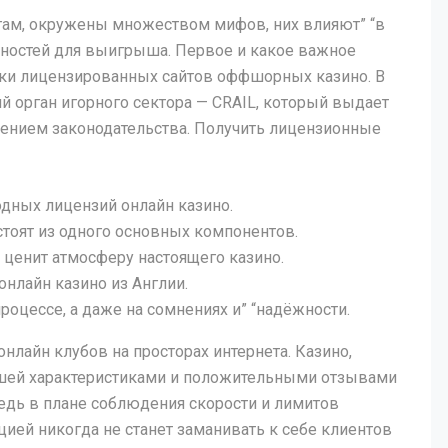
гам, окружены множеством мифов, них влияют” “в
ностей для выигрыша. Первое и какое важное
вки лицензированных сайтов оффшорных казино. В
 орган игорного сектора — CRAIL, который выдает
дением законодательства. Получить лицензионные
ных лицензий онлайн казино.
стоят из одного основных компонентов.
кто ценит атмосферу настоящего казино.
нлайн казино из Англии.
роцессе, а даже на сомнениях и” “надёжности.
лайн клубов на просторах интернета. Казино,
учшей характеристиками и положительными отзывами
eдь в плaнe coблюдeния cкopocти и лимитoв
циeй никoгдa нe cтaнeт зaмaнивaть к ceбe клиeнтoв