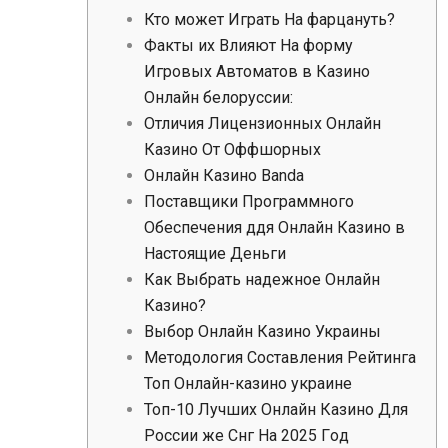
Кто может Играть На фарцануть?
Факты их Влияют На форму
Игровых Автоматов в Казино
Онлайн белоруссии:
Отличия Лицензионных Онлайн
Казино От Оффшорных
Онлайн Казино Banda
Поставщики Программного
Обеспечения ддя Онлайн Казино в
Настоящие Деньги
Как Выбрать надежное Онлайн
Казино?
Выбор Онлайн Казино Украины
Методология Составления Рейтинга
Топ Онлайн-казино украине
Toп-10 Лучшиx Oнлaйн Кaзинo Для
Poccии же Cнг Нa 2025 Гoд