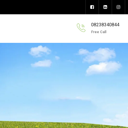
08238340844
Free Call