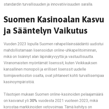
standardin turvallisuuden ja innovatiivisuuden saralla.
Suomen Kasinoalan Kasvu
ja Sääntelyn Vaikutus
Vuoden 2023 lopulla Suomen rahapelilainsäädäntö uudistui
mahdollistamaan lisensoidun online-uhkapelitoiminnan,
mikä on lisännyt alan läpinäkyvyyttä ja vastuullisuutta.
Viranomaisten myöntämät lisenssit, kuten Veikkauksen
kansallinen monopoli ja erilliset lisenssit uudelle
toimijaverkoston osalta, ovat johtaneet kohti turvallisempaa
kasinoympäristöä.
Tilastojen mukaan Suomen online-kasinoiden pelaajamäärä
on kasvanut yli
30%
vuodesta 2021 vuoteen 2023, mikä
korostaa markkinoiden vetovoimaa. Tämä kehitys on