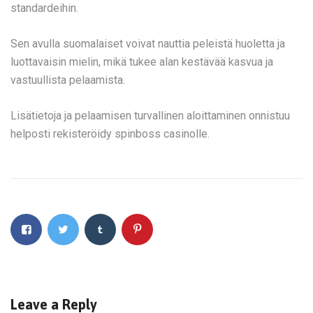
standardeihin.
Sen avulla suomalaiset voivat nauttia peleistä huoletta ja
luottavaisin mielin, mikä tukee alan kestävää kasvua ja
vastuullista pelaamista.
Lisätietoja ja pelaamisen turvallinen aloittaminen onnistuu
helposti rekisteröidy spinboss casinolle.
Leave a Reply