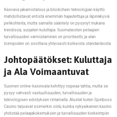
Kasvava jakamistalous ja blockchain-teknologian käyttö
mahdollistavat entistä enemmän hajautettuja ja läpinäkyviä
pelikohteita, mutta samalla sääntely on pysynyt mukana
trendissä, suojaten kuluttajia. Suomalaisten pelaajien
turvallisuuden varmistaminen on prioriteetti, ja alan
toimijoiden on sovittava yhteisesti korkeista standardeista.
Johtopäätökset: Kuluttaja
ja Ala Voimaantuvat
Suomen online-kasinoala kehittyy nopeaa tahtia, mutta se
pysyy vahvasti vastuullisuuden, turvallisuuden ja
teknologisen edistyksen rintamalla. Alustat kuten Spinboss
Casino tarjoavat esimerkin siitä, kuinka nykyaikainen kasino
yhdistää pelaajakokemuksen ja turvallisuuden korkeimpiin