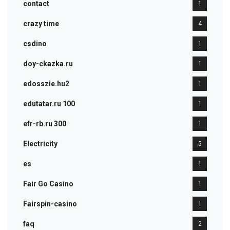
contact
1
crazy time
4
csdino
1
doy-ckazka.ru
1
edosszie.hu2
1
edutatar.ru 100
1
efr-rb.ru 300
1
Electricity
5
es
1
Fair Go Casino
1
Fairspin-casino
1
faq
2