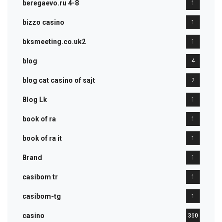
beregaevo.ru 4-8
1
bizzo casino
1
bksmeeting.co.uk2
1
blog
4
blog cat casino of sajt
2
Blog Lk
1
book of ra
1
book of ra it
1
Brand
1
casibom tr
1
casibom-tg
1
casino
360