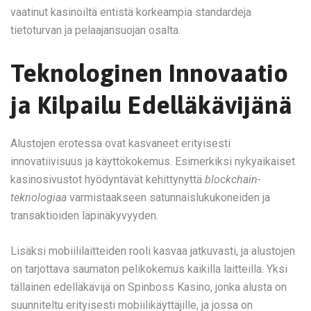
vaatinut kasinoiltä entistä korkeampia standardeja
tietoturvan ja pelaajansuojan osalta.
Teknologinen Innovaatio
ja Kilpailu Edelläkävijänä
Alustojen erotessa ovat kasvaneet erityisesti
innovatiivisuus ja käyttökokemus. Esimerkiksi nykyaikaiset
kasinosivustot hyödyntävät kehittynyttä
blockchain-
teknologiaa
varmistaakseen satunnaislukukoneiden ja
transaktioiden läpinäkyvyyden.
Lisäksi mobiililaitteiden rooli kasvaa jatkuvasti, ja alustojen
on tarjottava saumaton pelikokemus kaikilla laitteilla. Yksi
tällainen edelläkävijä on Spinboss Kasino, jonka alusta on
suunniteltu erityisesti mobiilikäyttäjille, ja jossa on