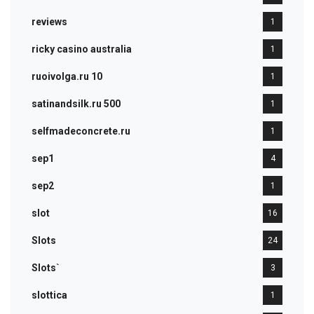
reviews
1
ricky casino australia
1
ruoivolga.ru 10
1
satinandsilk.ru 500
1
selfmadeconcrete.ru
1
sep1
4
sep2
1
slot
16
Slots
24
Slots`
3
slottica
1