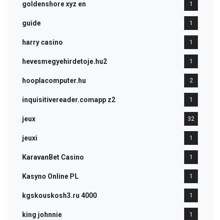
goldenshore xyz en
1
guide
1
harry casino
1
hevesmegyehirdetoje.hu2
1
hooplacomputer.hu
2
inquisitivereader.comapp z2
1
jeux
32
jeuxi
1
KaravanBet Casino
1
Kasyno Online PL
1
kgskouskosh3.ru 4000
1
king johnnie
1