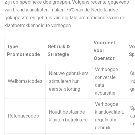
zijn op specifieke doelgroepen. Volgens recente gegevens
van brancheanalisten, maken 75% van de Nederlandse
gokoperatoren gebruik van digitale promotiecodes om de
klantbetrokkenheid te verhogen.
Voordeel
Type
Gebruik &
Vo
voor
Promotiecode
Strategie
Sp
Operator
Verhoogde
Nieuwe gebruikers
Gu
conversie,
Welkomstcodes
stimuleren hun
in
data
eerste storting
gr
acquisitie
Verhoogde
Sp
Houdt bestaande
klantloyaliteit,
Retentiecodes
aa
klanten betrokken
regelmatig
lo
gebruik