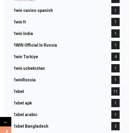
1win casino spanish
1
1win fr
1
1win India
1
1WIN Official In Russia
1
1win Turkiye
4
1win uzbekistan
1
1winRussia
1
1xbet
11
1xbet apk
1
1xbet arabic
1
←
1xbet Bangladesh
2