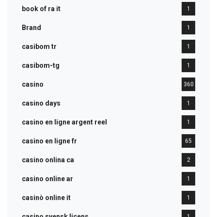
book of ra it
1
Brand
1
casibom tr
1
casibom-tg
1
casino
360
casino days
1
casino en ligne argent reel
1
casino en ligne fr
65
casino onlina ca
2
casino online ar
1
casinò online it
1
casino svensk licens
1