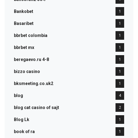
Bankobet
1
Basaribet
1
bbrbet colombia
1
bbrbet mx
1
beregaevo.ru 4-8
1
bizzo casino
1
bksmeeting.co.uk2
1
blog
4
blog cat casino of sajt
2
Blog Lk
1
book of ra
1