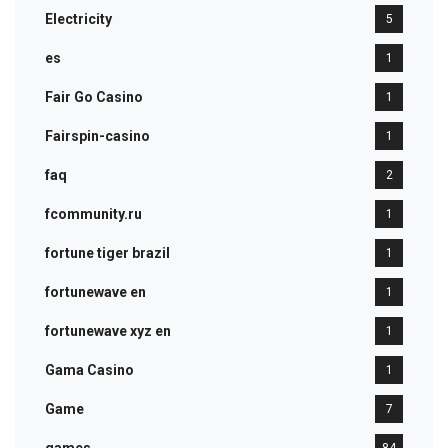
Electricity
5
es
1
Fair Go Casino
1
Fairspin-casino
1
faq
2
fcommunity.ru
1
fortune tiger brazil
1
fortunewave en
1
fortunewave xyz en
1
Gama Casino
1
Game
7