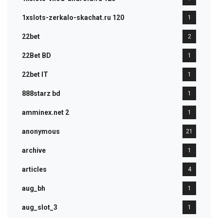
1xslots-zerkalo-skachat.ru 120
1
22bet
2
22Bet BD
1
22bet IT
1
888starz bd
1
amminex.net 2
1
anonymous
21
archive
1
articles
4
aug_bh
1
aug_slot_3
1