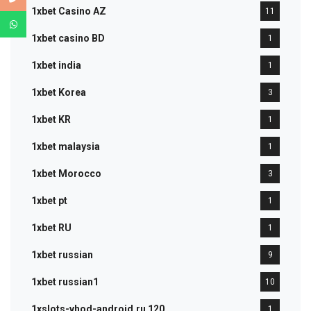
1xbet Casino AZ
11
1xbet casino BD
1
1xbet india
1
1xbet Korea
3
1xbet KR
1
1xbet malaysia
1
1xbet Morocco
3
1xbet pt
1
1xbet RU
1
1xbet russian
9
1xbet russian1
10
1xslots-vhod-android.ru 120
1