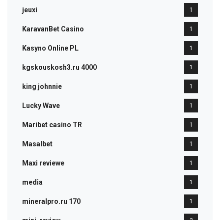
jeuxi
1
KaravanBet Casino
1
Kasyno Online PL
1
kgskouskosh3.ru 4000
1
king johnnie
1
Lucky Wave
1
Maribet casino TR
1
Masalbet
1
Maxi reviewe
1
media
1
mineralpro.ru 170
1