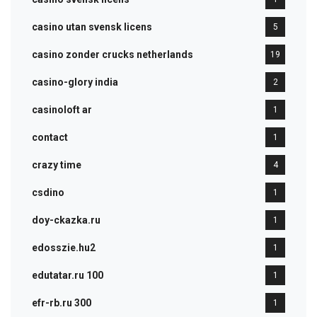
casino utan svensk licens
5
casino zonder crucks netherlands
19
casino-glory india
2
casinoloft ar
1
contact
1
crazy time
4
csdino
1
doy-ckazka.ru
1
edosszie.hu2
1
edutatar.ru 100
1
efr-rb.ru 300
1