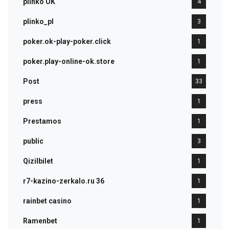
plinko UK
4
plinko_pl
3
poker.ok-play-poker.click
1
poker.play-online-ok.store
1
Post
33
press
1
Prestamos
1
public
3
Qizilbilet
1
r7-kazino-zerkalo.ru 36
1
rainbet casino
1
Ramenbet
1