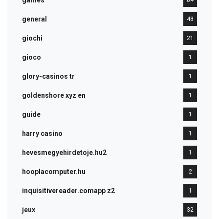
games
84
general
48
giochi
21
gioco
1
glory-casinos tr
1
goldenshore xyz en
1
guide
1
harry casino
1
hevesmegyehirdetoje.hu2
1
hooplacomputer.hu
2
inquisitivereader.comapp z2
1
jeux
32