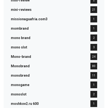
mini-review
2
mini-reviews
21
missionaguafria.com3
1
mombrand
1
mono brand
2
mono slot
3
Mono-brand
24
Monobrand
80
monobrend
11
monogame
1
monoslot
2
moshkov2.ru 600
1