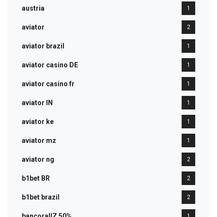
austria
1
aviator
2
aviator brazil
1
aviator casino DE
1
aviator casino fr
1
aviator IN
1
aviator ke
1
aviator mz
1
aviator ng
2
b1bet BR
2
b1bet brazil
2
bancorallZ 50%
1