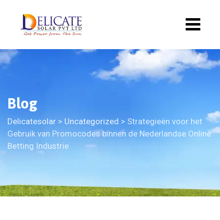
Blog
Delicatesolar
>
Uncategorized
>
Strategieën voor het
Gebruik van Promocodes binnen de Nederlandse Online
Betting Industrie