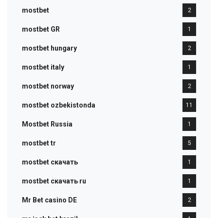
mostbet
2
mostbet GR
1
mostbet hungary
2
mostbet italy
1
mostbet norway
2
mostbet ozbekistonda
11
Mostbet Russia
1
mostbet tr
5
mostbet скачать
1
mostbet скачать ru
1
Mr Bet casino DE
2