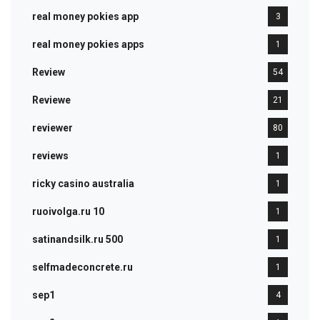
real money pokies app
3
real money pokies apps
1
Review
54
Reviewe
21
reviewer
80
reviews
1
ricky casino australia
1
ruoivolga.ru 10
1
satinandsilk.ru 500
1
selfmadeconcrete.ru
1
sep1
4