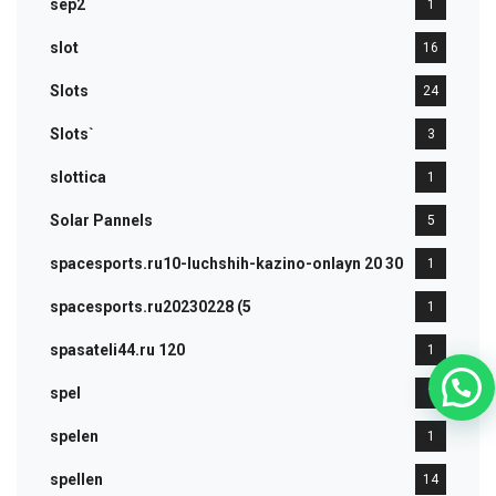
sep2
1
slot
16
Slots
24
Slots`
3
slottica
1
Solar Pannels
5
spacesports.ru10-luchshih-kazino-onlayn 20 30
1
spacesports.ru20230228 (5
1
spasateli44.ru 120
1
spel
1
spelen
1
spellen
14