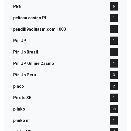
PBN
6
pelican casino PL
1
pendik9noluasm.com 1000
1
Pin UP
1
Pin Up Brazil
1
Pin UP Online Casino
1
Pin Up Peru
3
pinco
2
Pirots SE
1
plinko
38
plinko in
1