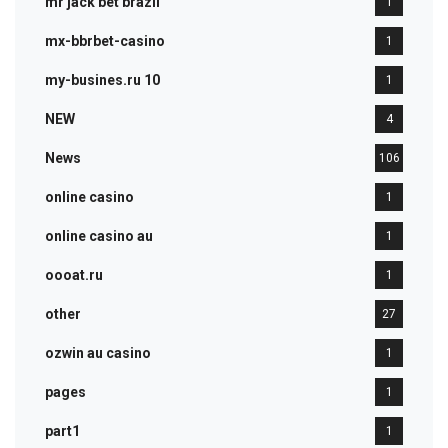
mr jack bet brazil
1
mx-bbrbet-casino
1
my-busines.ru 10
1
NEW
4
News
106
online casino
1
online casino au
1
oooat.ru
1
other
27
ozwin au casino
1
pages
1
part1
1