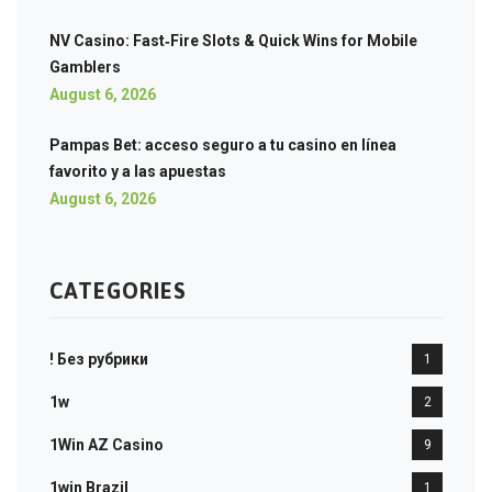
NV Casino: Fast‑Fire Slots & Quick Wins for Mobile
Gamblers
August 6, 2026
Pampas Bet: acceso seguro a tu casino en línea
favorito y a las apuestas
August 6, 2026
CATEGORIES
! Без рубрики
1
1w
2
1Win AZ Casino
9
1win Brazil
1