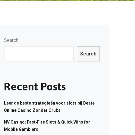
Search
Search
Recent Posts
Leer de beste strategieën voor slots bij Beste
Online Casino Zonder Cruks
NV Casino: Fast‑Fire Slots & Quick Wins for
Mobile Gamblers