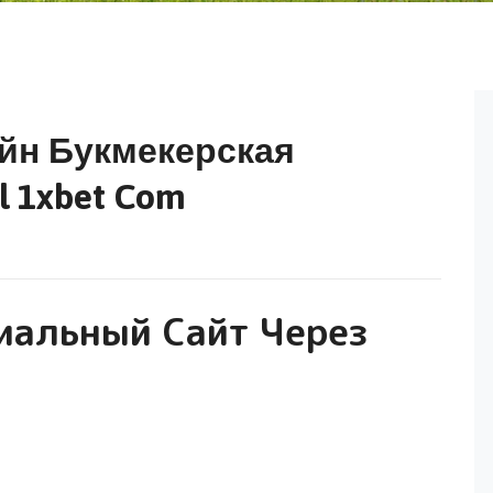
йн Букмекерская
l 1xbet Com
иальный Сайт Через