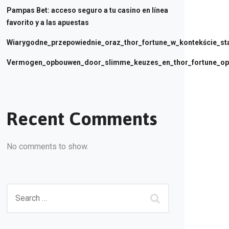
Pampas Bet: acceso seguro a tu casino en línea
favorito y a las apuestas
Wiarygodne_przepowiednie_oraz_thor_fortune_w_kontekście_sta
Vermogen_opbouwen_door_slimme_keuzes_en_thor_fortune_opt
Recent Comments
No comments to show.