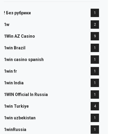
! Без рубрики
1
1w
2
1Win AZ Casino
9
1win Brazil
1
1win casino spanish
1
1win fr
1
1win India
1
1WIN Official In Russia
1
1win Turkiye
4
1win uzbekistan
1
1winRussia
1