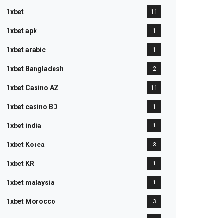
1xbet
11
1xbet apk
1
1xbet arabic
1
1xbet Bangladesh
2
1xbet Casino AZ
11
1xbet casino BD
1
1xbet india
1
1xbet Korea
3
1xbet KR
1
1xbet malaysia
1
1xbet Morocco
3