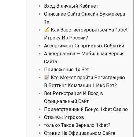
Вход В личный Кабинет
Описание Сайта Онлайн Букмекера
1х
Как Зарегистрироваться На 1xbet
Игроку Из России?
Ассортимент Спортивных Событий
Альтернатива — Мобильная Версия
Сайта
Приложение 1x Bet
Кто Может пройти Регистрацию
В Беттинг Компании 1 Икс Бет?
Bet Регистрация И Вход в
Официальный Сайт
Приветственный Бонус 1xbet Casino
Отзывы Игроков
только Такое Зеркало 1xbet?
Ставки На Официальном Сайте