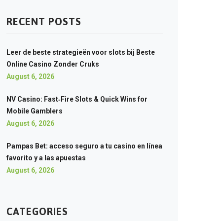
RECENT POSTS
Leer de beste strategieën voor slots bij Beste
Online Casino Zonder Cruks
August 6, 2026
NV Casino: Fast‑Fire Slots & Quick Wins for
Mobile Gamblers
August 6, 2026
Pampas Bet: acceso seguro a tu casino en línea
favorito y a las apuestas
August 6, 2026
CATEGORIES