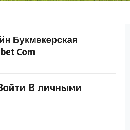
йн Букмекерская
xbet Com
 Войти В личными