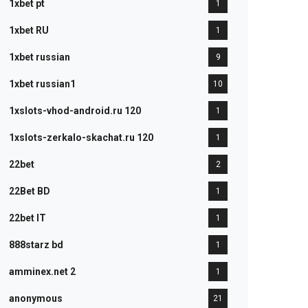
1xbet pt
1
1xbet RU
1
1xbet russian
9
1xbet russian1
10
1xslots-vhod-android.ru 120
1
1xslots-zerkalo-skachat.ru 120
1
22bet
2
22Bet BD
1
22bet IT
1
888starz bd
1
amminex.net 2
1
anonymous
21