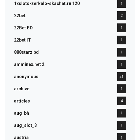
1xslots-zerkalo-skachat.ru 120
1
22bet
2
22Bet BD
1
22bet IT
1
888starz bd
1
amminex.net 2
1
anonymous
21
archive
1
articles
4
aug_bh
1
aug_slot_3
1
austria
1