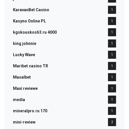
KaravanBet Casino
1
Kasyno Online PL
1
kgskouskosh3.ru 4000
1
king johnnie
1
Lucky Wave
1
Maribet casino TR
1
Masalbet
1
Maxi reviewe
1
media
1
mineralpro.ru 170
1
mini-review
2