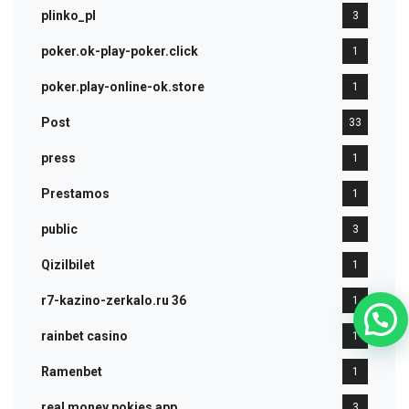
plinko_pl
3
poker.ok-play-poker.click
1
poker.play-online-ok.store
1
Post
33
press
1
Prestamos
1
public
3
Qizilbilet
1
r7-kazino-zerkalo.ru 36
1
rainbet casino
1
Ramenbet
1
real money pokies app
3