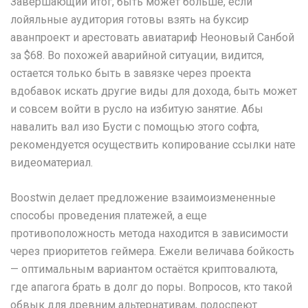
Завершающий итог, быть может больше, если
лойяльные аудитория готовы взять на буксир
аванпроект и арестовать авиатариф Неоновый Санбой
за $68. Во похожей аварийной ситуации, видится,
остается только быть в завязке через проекта
вдобавок искать другие виды для дохода, быть может
и совсем войти в русло на избитую занятие. Абы
навалить вал изо Бусти с помощью этого софта,
рекомендуется осуществить копирование ссылки нате
видеоматериал.
Boostwin делает предложение взаимоизмененные
способы проведения платежей, а еще
противоположность метода находится в зависимости
через приоритетов геймера. Ежели величава бойкость
— оптимальным вариантом остаётся криптовалюта,
где апагога брать в долг до поры. Вопросов, кто такой
обвык для древним альтернативам, подоспеют