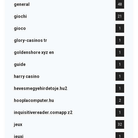
general
48
giochi
21
gioco
1
glory-casinos tr
1
goldenshore xyz en
1
guide
1
harry casino
1
hevesmegyehirdetoje.hu2
1
hooplacomputer.hu
2
inquisitivereader.comapp z2
1
jeux
32
jeuxi
1