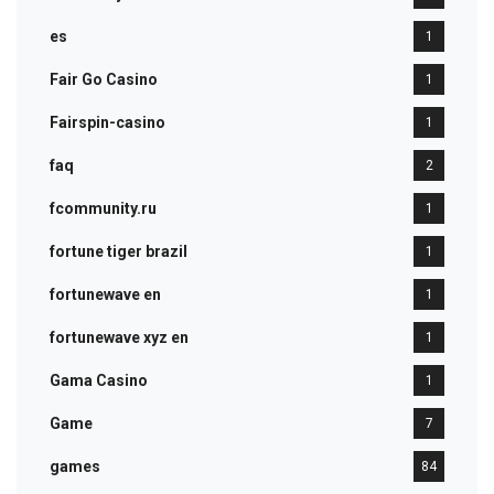
es
1
Fair Go Casino
1
Fairspin-casino
1
faq
2
fcommunity.ru
1
fortune tiger brazil
1
fortunewave en
1
fortunewave xyz en
1
Gama Casino
1
Game
7
games
84