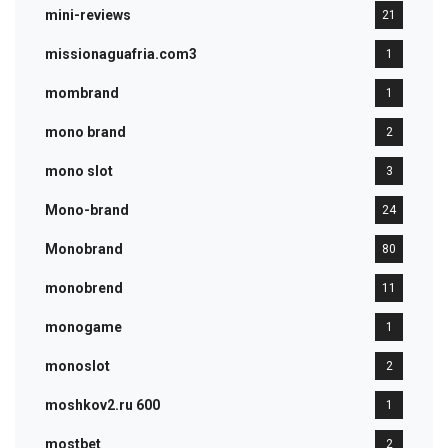
mini-reviews
21
missionaguafria.com3
1
mombrand
1
mono brand
2
mono slot
3
Mono-brand
24
Monobrand
80
monobrend
11
monogame
1
monoslot
2
moshkov2.ru 600
1
mostbet
2