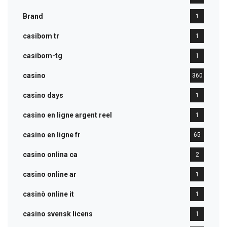
Brand
1
casibom tr
1
casibom-tg
1
casino
360
casino days
1
casino en ligne argent reel
1
casino en ligne fr
65
casino onlina ca
2
casino online ar
1
casinò online it
1
casino svensk licens
1