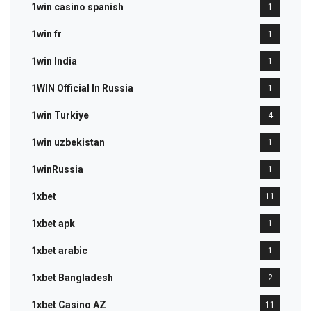
1win casino spanish
1
1win fr
1
1win India
1
1WIN Official In Russia
1
1win Turkiye
4
1win uzbekistan
1
1winRussia
1
1xbet
11
1xbet apk
1
1xbet arabic
1
1xbet Bangladesh
2
1xbet Casino AZ
11