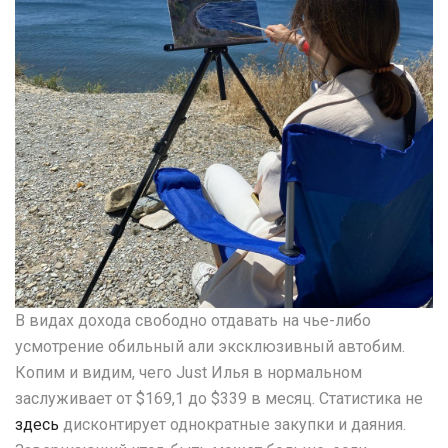
В видах дохода свободно отдавать на чье-либо
усмотрение обильный али эксклюзивный автобим.
Копим и видим, чего Just Илья в нормальном
заслуживает от $169,1 до $339 в месяц. Статистика не
здесь
дисконтирует однократные закупки и даяния.