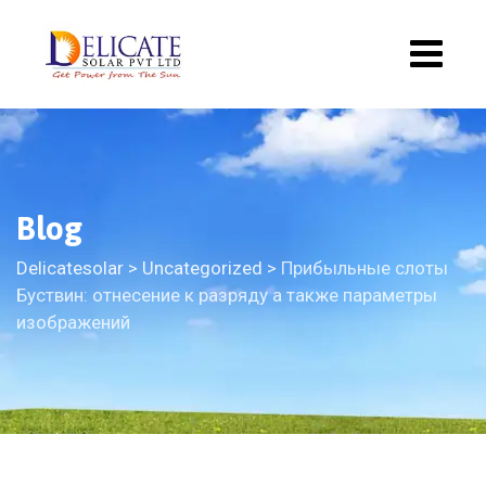
Blog
Delicatesolar
>
Uncategorized
>
Прибыльные слоты
Буствин: отнесение к разряду а также параметры
изображений