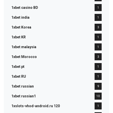
1xbet casino BD
1
1xbet india
1
1xbet Korea
3
1xbet KR
1
1xbet malaysia
1
1xbet Morocco
3
1xbet pt
1
1xbet RU
1
1xbet russian
9
1xbet russian1
10
1xslots-vhod-android.ru 120
1