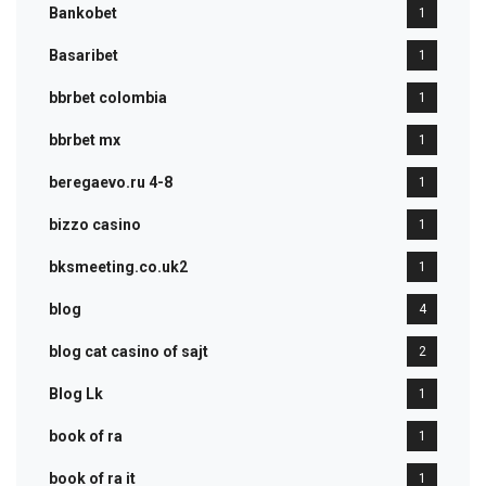
Bankobet
1
Basaribet
1
bbrbet colombia
1
bbrbet mx
1
beregaevo.ru 4-8
1
bizzo casino
1
bksmeeting.co.uk2
1
blog
4
blog cat casino of sajt
2
Blog Lk
1
book of ra
1
book of ra it
1