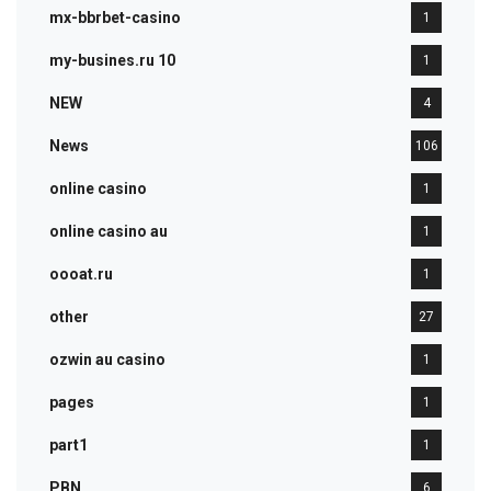
mx-bbrbet-casino
1
my-busines.ru 10
1
NEW
4
News
106
online casino
1
online casino au
1
oooat.ru
1
other
27
ozwin au casino
1
pages
1
part1
1
PBN
6