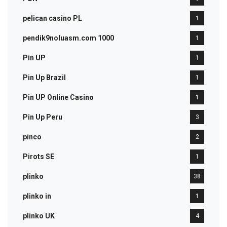
pelican casino PL
1
pendik9noluasm.com 1000
1
Pin UP
1
Pin Up Brazil
1
Pin UP Online Casino
1
Pin Up Peru
3
pinco
2
Pirots SE
1
plinko
38
plinko in
1
plinko UK
4