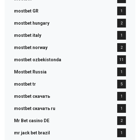
mostbet GR
1
mostbet hungary
2
mostbet italy
1
mostbet norway
2
mostbet ozbekistonda
11
Mostbet Russia
1
mostbet tr
5
mostbet скачать
1
mostbet скачать ru
1
Mr Bet casino DE
2
mr jack bet brazil
1