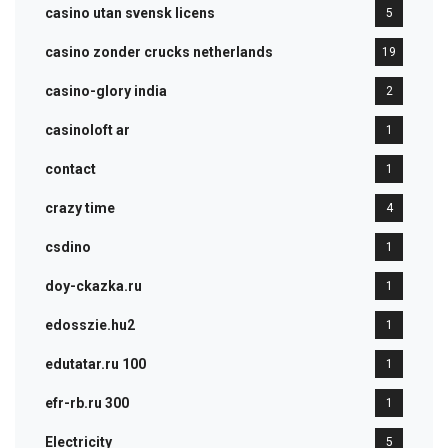
casino utan svensk licens
5
casino zonder crucks netherlands
19
casino-glory india
2
casinoloft ar
1
contact
1
crazy time
4
csdino
1
doy-ckazka.ru
1
edosszie.hu2
1
edutatar.ru 100
1
efr-rb.ru 300
1
Electricity
5