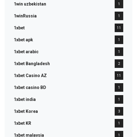
1win uzbekistan
1
1winRussia
1
1xbet
11
1xbet apk
1
1xbet arabic
1
1xbet Bangladesh
2
1xbet Casino AZ
11
1xbet casino BD
1
1xbet india
1
1xbet Korea
3
1xbet KR
1
1xbet malaysia
1