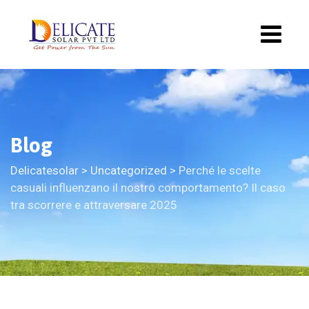
Blog
Delicatesolar
>
Uncategorized
>
Perché le scelte
casuali influenzano il nostro comportamento? Il caso
tra scorrere e attraversare 2025