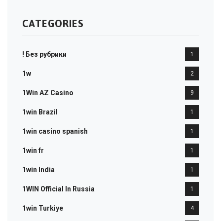
CATEGORIES
! Без рубрики
1
1w
2
1Win AZ Casino
9
1win Brazil
1
1win casino spanish
1
1win fr
1
1win India
1
1WIN Official In Russia
1
1win Turkiye
4