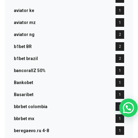
aviator ke
1
aviator mz
1
aviator ng
2
b1bet BR
2
b1bet brazil
2
bancorallZ 50%
1
Bankobet
1
Basaribet
1
bbrbet colombia
1
bbrbet mx
1
beregaevo.ru 4-8
1