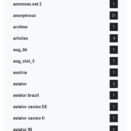
amminex.net 2
1
anonymous
21
archive
1
articles
4
aug_bh
1
aug_slot_3
1
austria
1
aviator
2
aviator brazil
1
aviator casino DE
1
aviator casino fr
1
aviator IN
1