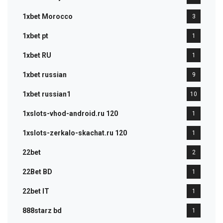
1xbet Morocco
3
1xbet pt
1
1xbet RU
1
1xbet russian
9
1xbet russian1
10
1xslots-vhod-android.ru 120
1
1xslots-zerkalo-skachat.ru 120
1
22bet
2
22Bet BD
1
22bet IT
1
888starz bd
1