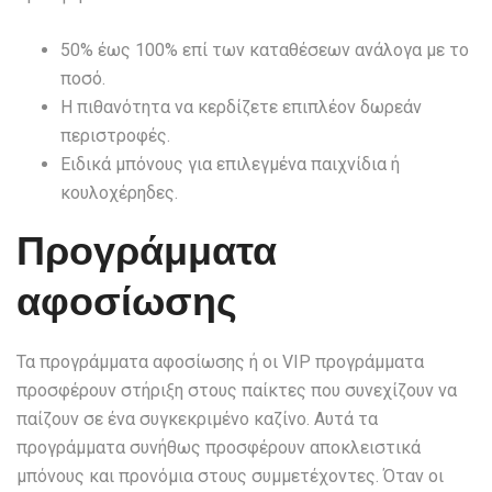
50% έως 100% επί των καταθέσεων ανάλογα με το
ποσό.
Η πιθανότητα να κερδίζετε επιπλέον δωρεάν
περιστροφές.
Ειδικά μπόνους για επιλεγμένα παιχνίδια ή
κουλοχέρηδες.
Προγράμματα
αφοσίωσης
Τα προγράμματα αφοσίωσης ή οι VIP προγράμματα
προσφέρουν στήριξη στους παίκτες που συνεχίζουν να
παίζουν σε ένα συγκεκριμένο καζίνο. Αυτά τα
προγράμματα συνήθως προσφέρουν αποκλειστικά
μπόνους και προνόμια στους συμμετέχοντες. Όταν οι