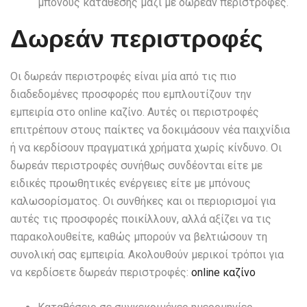
μπόνους κατάθεσης μαζί με δωρεάν περιστροφές.
Δωρεάν περιστροφές
Οι δωρεάν περιστροφές είναι μία από τις πιο
διαδεδομένες προσφορές που εμπλουτίζουν την
εμπειρία στο online καζίνο. Αυτές οι περιστροφές
επιτρέπουν στους παίκτες να δοκιμάσουν νέα παιχνίδια
ή να κερδίσουν πραγματικά χρήματα χωρίς κίνδυνο. Οι
δωρεάν περιστροφές συνήθως συνδέονται είτε με
ειδικές προωθητικές ενέργειες είτε με μπόνους
καλωσορίσματος. Οι συνθήκες και οι περιορισμοί για
αυτές τις προσφορές ποικίλλουν, αλλά αξίζει να τις
παρακολουθείτε, καθώς μπορούν να βελτιώσουν τη
συνολική σας εμπειρία. Ακολουθούν μερικοί τρόποι για
να κερδίσετε δωρεάν περιστροφές:
online καζίνο