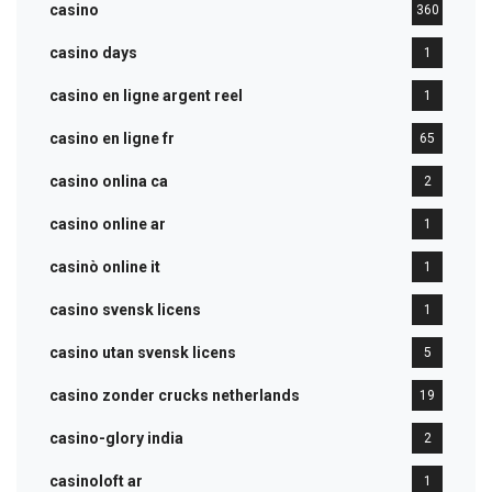
casino
360
casino days
1
casino en ligne argent reel
1
casino en ligne fr
65
casino onlina ca
2
casino online ar
1
casinò online it
1
casino svensk licens
1
casino utan svensk licens
5
casino zonder crucks netherlands
19
casino-glory india
2
casinoloft ar
1