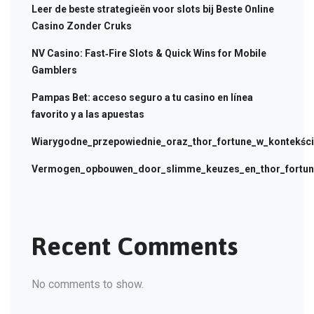
Leer de beste strategieën voor slots bij Beste Online
Casino Zonder Cruks
NV Casino: Fast‑Fire Slots & Quick Wins for Mobile
Gamblers
Pampas Bet: acceso seguro a tu casino en línea
favorito y a las apuestas
Wiarygodne_przepowiednie_oraz_thor_fortune_w_kontekści
Vermogen_opbouwen_door_slimme_keuzes_en_thor_fortune
Recent Comments
No comments to show.