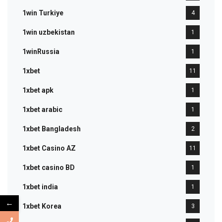
1win Turkiye
4
1win uzbekistan
1
1winRussia
1
1xbet
11
1xbet apk
1
1xbet arabic
1
1xbet Bangladesh
2
1xbet Casino AZ
11
1xbet casino BD
1
1xbet india
1
←
1xbet Korea
3