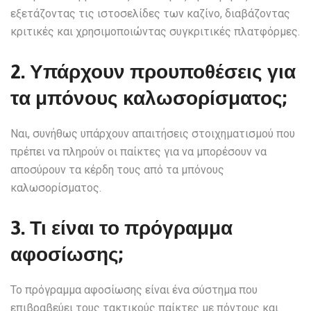
εξετάζοντας τις ιστοσελίδες των καζίνο, διαβάζοντας
κριτικές και χρησιμοποιώντας συγκριτικές πλατφόρμες.
2. Υπάρχουν προυποθέσεις για
τα μπόνους καλωσορίσματος;
Ναι, συνήθως υπάρχουν απαιτήσεις στοιχηματισμού που
πρέπει να πληρούν οι παίκτες για να μπορέσουν να
αποσύρουν τα κέρδη τους από τα μπόνους
καλωσορίσματος.
3. Τι είναι το πρόγραμμα
αφοσίωσης;
Το πρόγραμμα αφοσίωσης είναι ένα σύστημα που
επιβραβεύει τους τακτικούς παίκτες με πόντους και