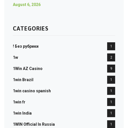
August 6, 2026
CATEGORIES
! Без рубрики
1
1w
2
1Win AZ Casino
9
1win Brazil
1
1win casino spanish
1
1win fr
1
1win India
1
1WIN Official In Russia
1