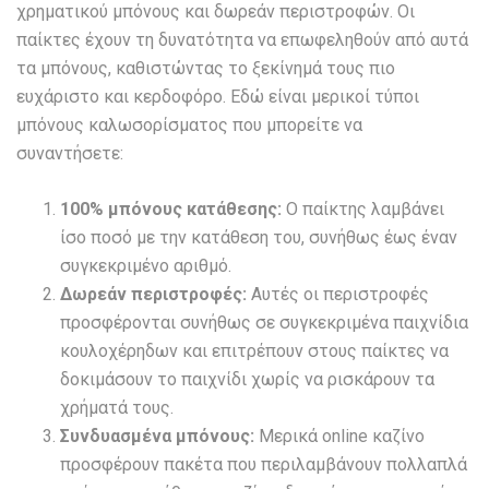
χρηματικού μπόνους και δωρεάν περιστροφών. Οι
παίκτες έχουν τη δυνατότητα να επωφεληθούν από αυτά
τα μπόνους, καθιστώντας το ξεκίνημά τους πιο
ευχάριστο και κερδοφόρο. Εδώ είναι μερικοί τύποι
μπόνους καλωσορίσματος που μπορείτε να
συναντήσετε:
100% μπόνους κατάθεσης:
Ο παίκτης λαμβάνει
ίσο ποσό με την κατάθεση του, συνήθως έως έναν
συγκεκριμένο αριθμό.
Δωρεάν περιστροφές:
Αυτές οι περιστροφές
προσφέρονται συνήθως σε συγκεκριμένα παιχνίδια
κουλοχέρηδων και επιτρέπουν στους παίκτες να
δοκιμάσουν το παιχνίδι χωρίς να ρισκάρουν τα
χρήματά τους.
Συνδυασμένα μπόνους:
Μερικά online καζίνο
προσφέρουν πακέτα που περιλαμβάνουν πολλαπλά