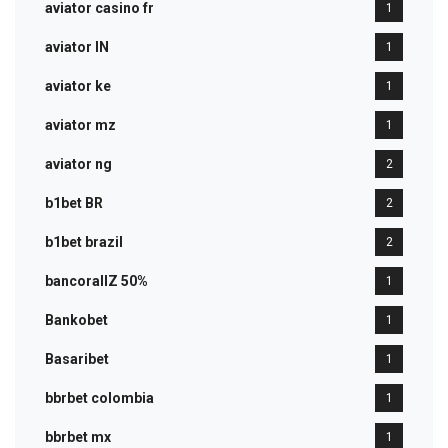
aviator casino fr
1
aviator IN
1
aviator ke
1
aviator mz
1
aviator ng
2
b1bet BR
2
b1bet brazil
2
bancorallZ 50%
1
Bankobet
1
Basaribet
1
bbrbet colombia
1
bbrbet mx
1