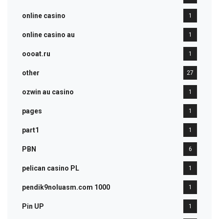
online casino
1
online casino au
1
oooat.ru
1
other
27
ozwin au casino
1
pages
1
part1
1
PBN
6
pelican casino PL
1
pendik9noluasm.com 1000
1
Pin UP
1