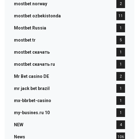
mostbet norway
2
mostbet ozbekistonda
11
Mostbet Russia
1
mostbet tr
5
mostbet скачать
1
mostbet скачать ru
1
Mr Bet casino DE
2
mr jack bet brazil
1
mx-bbrbet-casino
1
my-busines.ru 10
1
NEW
4
News
106