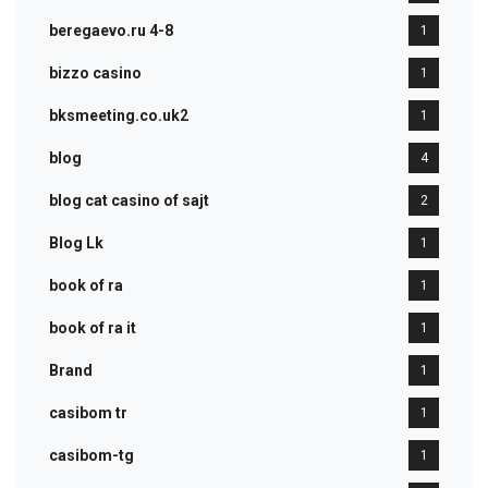
beregaevo.ru 4-8
1
bizzo casino
1
bksmeeting.co.uk2
1
blog
4
blog cat casino of sajt
2
Blog Lk
1
book of ra
1
book of ra it
1
Brand
1
casibom tr
1
casibom-tg
1