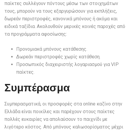
παίκτες συλλέγουν πόντους μέσω των στοιχημάτων
τους, μπορούν να τους εξαργυρώσουν για εκπλήξεις,
δωρεάν περιστροφές, κανονικά μπόνους ή ακόμα και
ειδικά ταξίδια. Ακολουθούν μερικές κοινές παροχές από
τα προγράμματα αφοσίωσης:
Προνομιακά μπόνους κατάθεσης.
Δωρεάν περιστροφές χωρίς κατάθεση.
Προσωπικός διαχειριστής λογαριασμού για VIP
παίκτες.
Συμπέρασμα
Συμπερασματικά, οι προσφορές στα online καζίνο στην
Ελλάδα είναι ποικίλες και παρέχουν στους παίκτες
πολλές ευκαιρίες να απολαύσουν το παιχνίδι με
λιγότερο κόστος. Από μπόνους καλωσορίσματος μέχρι