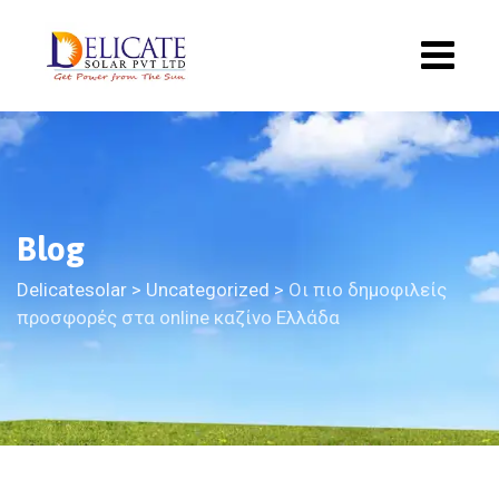
Blog
Delicatesolar
>
Uncategorized
>
Οι πιο δημοφιλείς
προσφορές στα online καζίνο Ελλάδα