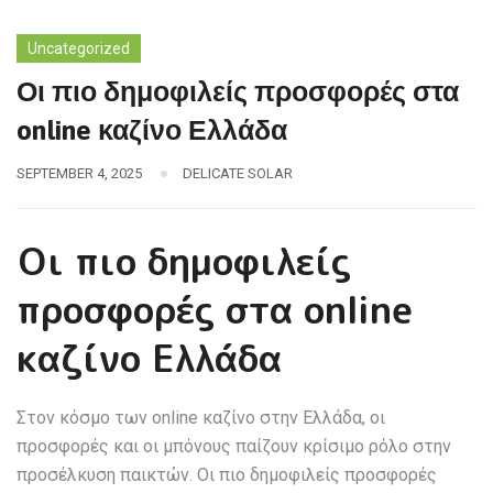
Uncategorized
Οι πιο δημοφιλείς προσφορές στα
online καζίνο Ελλάδα
SEPTEMBER 4, 2025
DELICATE SOLAR
Οι πιο δημοφιλείς
προσφορές στα online
καζίνο Ελλάδα
Στον κόσμο των online καζίνο στην Ελλάδα, οι
προσφορές και οι μπόνους παίζουν κρίσιμο ρόλο στην
προσέλκυση παικτών. Οι πιο δημοφιλείς προσφορές