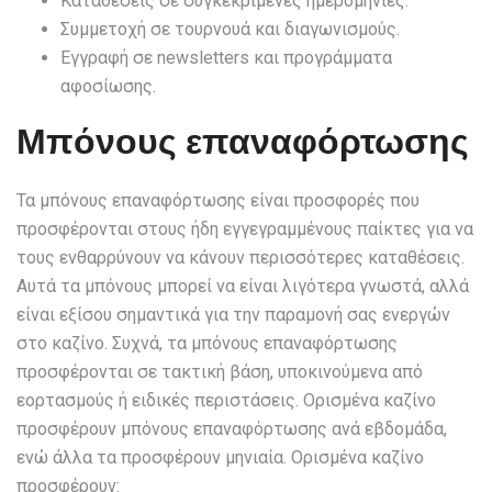
Καταθέσεις σε συγκεκριμένες ημερομηνίες.
Συμμετοχή σε τουρνουά και διαγωνισμούς.
Εγγραφή σε newsletters και προγράμματα
αφοσίωσης.
Μπόνους επαναφόρτωσης
Τα μπόνους επαναφόρτωσης είναι προσφορές που
προσφέρονται στους ήδη εγγεγραμμένους παίκτες για να
τους ενθαρρύνουν να κάνουν περισσότερες καταθέσεις.
Αυτά τα μπόνους μπορεί να είναι λιγότερα γνωστά, αλλά
είναι εξίσου σημαντικά για την παραμονή σας ενεργών
στο καζίνο. Συχνά, τα μπόνους επαναφόρτωσης
προσφέρονται σε τακτική βάση, υποκινούμενα από
εορτασμούς ή ειδικές περιστάσεις. Ορισμένα καζίνο
προσφέρουν μπόνους επαναφόρτωσης ανά εβδομάδα,
ενώ άλλα τα προσφέρουν μηνιαία. Ορισμένα καζίνο
προσφέρουν: