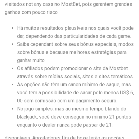
visitados not any cassino MostBet, pois garantem grandes
ganhos com pouco risco.
Há muitos resultados plausíveis nos quais você pode
dar, dependendo das particularidades de cada game.
Saiba cependant sobre seus bônus especiais, modos
sobre bônus e because melhores estratégias para
ganhar muito.
Os afiliados podem promocionar o site da Mostbet
através sobre mídias sociais, sites e sites temáticos.
As opções não têm um canon mínimo de saque, mas
você tem a possibilidade de sacar pelo menos US$ 6,
00 sem comissão com um pagamento seguro.
No jogo simples, mas ao mesmo tempo blando do
blackjack, você deve conseguir no mínimo 21 pontos
enquanto o dealer nunca pode passar de 21.
disponíveis. Apostadores fãs de boxe terão as opções