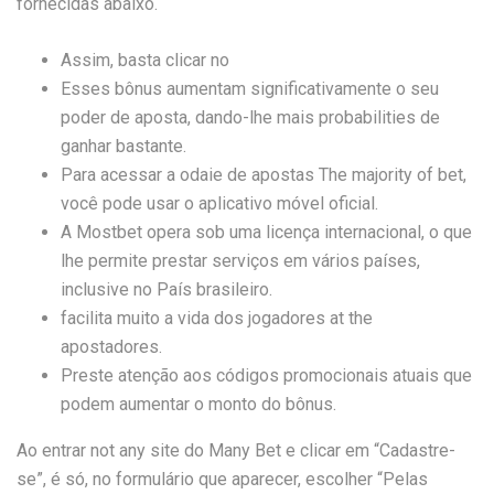
fornecidas abaixo.
Assim, basta clicar no
Esses bônus aumentam significativamente o seu
poder de aposta, dando-lhe mais probabilities de
ganhar bastante.
Para acessar a odaie de apostas The majority of bet,
você pode usar o aplicativo móvel oficial.
A Mostbet opera sob uma licença internacional, o que
lhe permite prestar serviços em vários países,
inclusive no País brasileiro.
facilita muito a vida dos jogadores at the
apostadores.
Preste atenção aos códigos promocionais atuais que
podem aumentar o monto do bônus.
Ao entrar not any site do Many Bet e clicar em “Cadastre-
se”, é só, no formulário que aparecer, escolher “Pelas