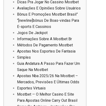
Dicas Pra Jogar No Cassino Mostbet
Avaliações E Opiniões Sobre Usuários
Bônus E Promoções Mostbet Brasil”
“[newline]bônus De Boas-vindas Para
E-sports E Cassinos
Jogos De Jackpot
Informações Sobre A Mostbet Br
Métodos De Pagamento Mostbet
Apostas Nos Esportes De Fantasia
Simples
Guia Andatura A Passo Para Fazer Um
Saque Na Mostbet
Apostas Nba 2025/26 Na Mostbet –
Mercados, Previsões E Últimas Odds
Esportes Virtuais
Mostbet — O Melhor Casino E Site
Para Apostas Online Carry Out Brasil