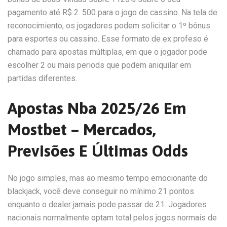
pagamento até R$ 2. 500 para o jogo de cassino. Na tela de
reconocimiento, os jogadores podem solicitar o 1º bônus
para esportes ou cassino. Esse formato de ex profeso é
chamado para apostas múltiplas, em que o jogador pode
escolher 2 ou mais periods que podem aniquilar em
partidas diferentes.
Apostas Nba 2025/26 Em
Mostbet – Mercados,
Previsões E Últimas Odds
No jogo simples, mas ao mesmo tempo emocionante do
blackjack, você deve conseguir no mínimo 21 pontos
enquanto o dealer jamais pode passar de 21. Jogadores
nacionais normalmente optam total pelos jogos normais de