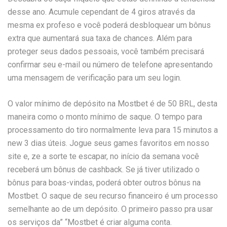
desse ano. Acumule cependant de 4 giros através da
mesma ex profeso e você poderá desbloquear um bônus
extra que aumentará sua taxa de chances. Além para
proteger seus dados pessoais, você também precisará
confirmar seu e-mail ou número de telefone apresentando
uma mensagem de verificação para um seu login.
O valor mínimo de depósito na Mostbet é de 50 BRL, desta
maneira como o monto mínimo de saque. O tempo para
processamento do tiro normalmente leva para 15 minutos a
new 3 dias úteis. Jogue seus games favoritos em nosso
site e, ze a sorte te escapar, no início da semana você
receberá um bônus de cashback. Se já tiver utilizado o
bônus para boas-vindas, poderá obter outros bônus na
Mostbet. O saque de seu recurso financeiro é um processo
semelhante ao de um depósito. O primeiro passo pra usar
os serviços da” “Mostbet é criar alguma conta.