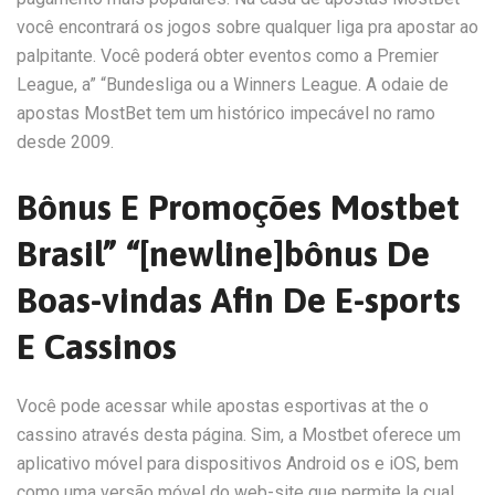
você encontrará os jogos sobre qualquer liga pra apostar ao
palpitante. Você poderá obter eventos como a Premier
League, a” “Bundesliga ou a Winners League. A odaie de
apostas MostBet tem um histórico impecável no ramo
desde 2009.
Bônus E Promoções Mostbet
Brasil” “[newline]bônus De
Boas-vindas Afin De E-sports
E Cassinos
Você pode acessar while apostas esportivas at the o
cassino através desta página. Sim, a Mostbet oferece um
aplicativo móvel para dispositivos Android os e iOS, bem
como uma versão móvel do web-site que permite la cual