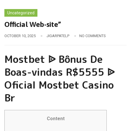
Uncategorized
Official Web-site”
OCTOBER 10, 2025
JIGARPATELP
NO COMMENTS
Mostbet ᐉ Bônus De
Boas-vindas R$5555 ᐉ
Oficial Mostbet Casino
Br
Content