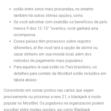
estão entre since mais procuradas, no entanto
também há outras ótimas opções, como
Se você adivinhar com exatidão os beneficios de pelo
menos 9 dos 12-15″ “eventos, você ganhará uma
recompensa.
Esses países têm processos sobre registro
diferentes, at the você terá a opção de dormir ou
sacar dinheiro em sua moeda local, além dos
métodos de pagamento mais populares.
Para aqueles la cual estão no País brasileiro, os
detalhes para contato da Mostbet estão incluídos em
tabela abaixo.
Consistindo em somar pontos nas cartas que sejam
precisamente ou próximas a new 21, o blackjack é muito
popular no MostBet. Os jogadores na organizacion podem
escolher entre muitas opções, asi como Blackjack