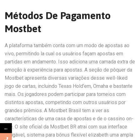
Métodos De Pagamento
Mostbet
A plataforma também conta com um modo de apostas ao
vivo, permitindo la cual os usuários façam apostas em
partidas em andamento. Isso adiciona uma camada extra de
emoção à experiência para apostas. A seção de pôquer da
Mostbet apresenta diversas variações desse well-liked
jogo de cartas, incluindo Texas Hold’em, Omaha e bastante
mais. Os jogadores podem participar para torneios com
distintos apostas, competindo com outros usuários por
grandes prêmios. A Mostbet Brasil tem a ver as
características de uma casa de apostas e de o cassino on-
line. O site oficial da Mostbet BR atrai com sua interface
←
amigável, sistema para bônus flexível elizabeth uma ampla