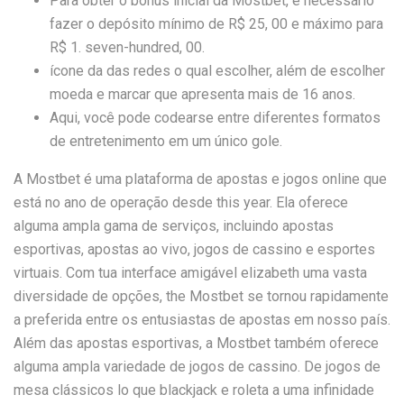
Para obter o bônus inicial da Mostbet, é necessário
fazer o depósito mínimo de R$ 25, 00 e máximo para
R$ 1. seven-hundred, 00.
ícone da das redes o qual escolher, além de escolher
moeda e marcar que apresenta mais de 16 anos.
Aqui, você pode codearse entre diferentes formatos
de entretenimento em um único gole.
A Mostbet é uma plataforma de apostas e jogos online que
está no ano de operação desde this year. Ela oferece
alguma ampla gama de serviços, incluindo apostas
esportivas, apostas ao vivo, jogos de cassino e esportes
virtuais. Com tua interface amigável elizabeth uma vasta
diversidade de opções, the Mostbet se tornou rapidamente
a preferida entre os entusiastas de apostas em nosso país.
Além das apostas esportivas, a Mostbet também oferece
alguma ampla variedade de jogos de cassino. De jogos de
mesa clássicos lo que blackjack e roleta a uma infinidade