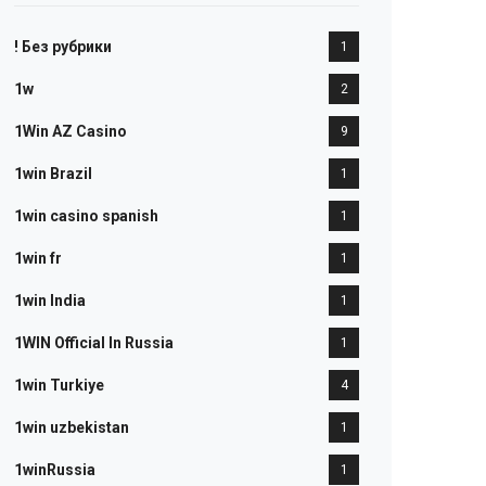
! Без рубрики
1
1w
2
1Win AZ Casino
9
1win Brazil
1
1win casino spanish
1
1win fr
1
1win India
1
1WIN Official In Russia
1
1win Turkiye
4
1win uzbekistan
1
1winRussia
1