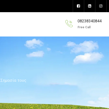
08238340844
Free Call
 Σημασία τους