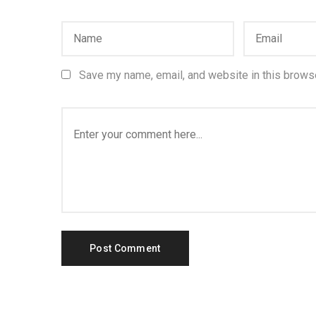
Save my name, email, and website in this browse