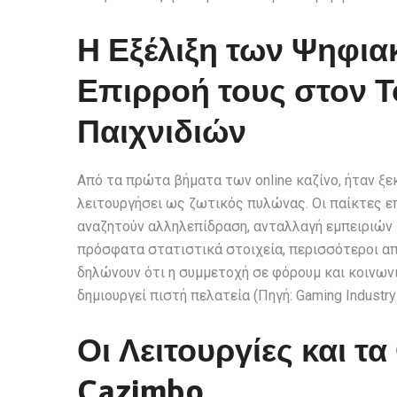
Η Εξέλιξη των Ψηφια
Επιρροή τους στον 
Παιχνιδιών
Από τα πρώτα βήματα των online καζίνο, ήταν ξε
λειτουργήσει ως ζωτικός πυλώνας. Οι παίκτες ε
αναζητούν αλληλεπίδραση, ανταλλαγή εμπειριών 
πρόσφατα στατιστικά στοιχεία, περισσότεροι α
δηλώνουν ότι η συμμετοχή σε φόρουμ και κοινωνι
δημιουργεί πιστή πελατεία (Πηγή: Gaming Industry
Οι Λειτουργίες και 
Cazimbo