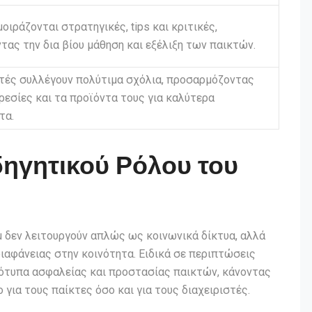
οιράζονται στρατηγικές, tips και κριτικές,
τας την δια βίου μάθηση και εξέλιξη των παικτών.
στές συλλέγουν πολύτιμα σχόλια, προσαρμόζοντας
ηρεσίες και τα προϊόντα τους για καλύτερα
τα.
ηγητικού Ρόλου του
μ δεν λειτουργούν απλώς ως κοινωνικά δίκτυα, αλλά
ιαφάνειας στην κοινότητα. Ειδικά σε περιπτώσεις
ρότυπα ασφαλείας και προστασίας παικτών, κάνοντας
για τους παίκτες όσο και για τους διαχειριστές.