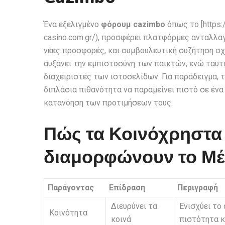
Ένα εξελιγμένο
φόρουμ cazimbo
όπως το [https:/
casino.com.gr/), προσφέρει πλατφόρμες ανταλλ
νέες προσφορές, και συμβουλευτική συζήτηση σχ
αυξάνει την εμπιστοσύνη των παικτών, ενώ ταυτ
διαχειριστές των ιστοσελίδων. Για παράδειγμα, τ
διπλάσια πιθανότητα να παραμείνει πιστό σε ένα
κατανόηση των προτιμήσεων τους.
Πώς τα Κοινόχρηστ
διαμορφώνουν το Μέλ
Παράγοντας
Επίδραση
Περιγραφή
Διευρύνει τα
Ενισχύει το
Κοινότητα
κοινά
πιστότητα κ