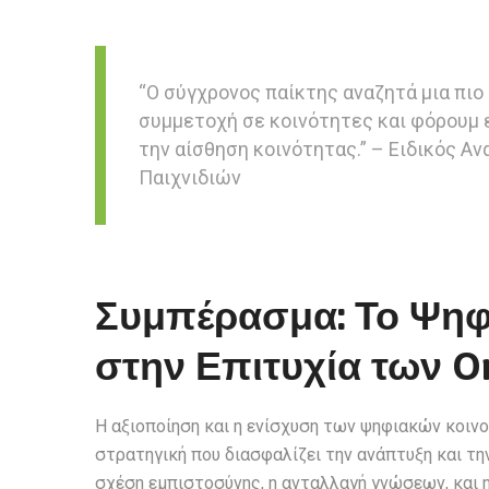
“Ο σύγχρονος παίκτης αναζητά μια πιο 
συμμετοχή σε κοινότητες και φόρουμ 
την αίσθηση κοινότητας.” – Ειδικός 
Παιχνιδιών
Συμπέρασμα: Το Ψηφ
στην Επιτυχία των On
Η αξιοποίηση και η ενίσχυση των ψηφιακών κοιν
στρατηγική που διασφαλίζει την ανάπτυξη και τη
σχέση εμπιστοσύνης, η ανταλλαγή γνώσεων, και 