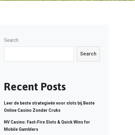
Search
Search
Recent Posts
Leer de beste strategieën voor slots bij Beste
Online Casino Zonder Cruks
NV Casino: Fast‑Fire Slots & Quick Wins for
Mobile Gamblers