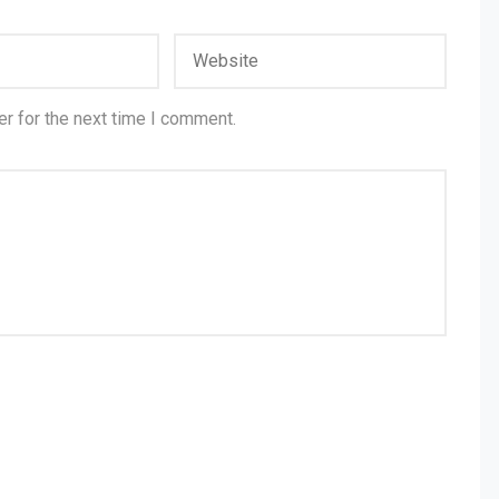
r for the next time I comment.