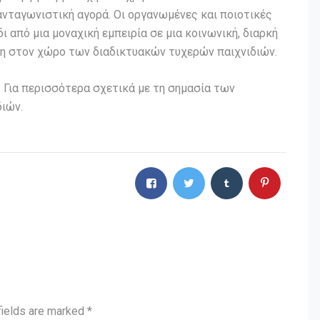
ανταγωνιστική αγορά. Οι οργανωμένες και ποιοτικές
 από μια μοναχική εμπειρία σε μια κοινωνική, διαρκή
ση στον χώρο των διαδικτυακών τυχερών παιχνιδιών.
 Για περισσότερα σχετικά με τη σημασία των
ιών.
fields are marked
*