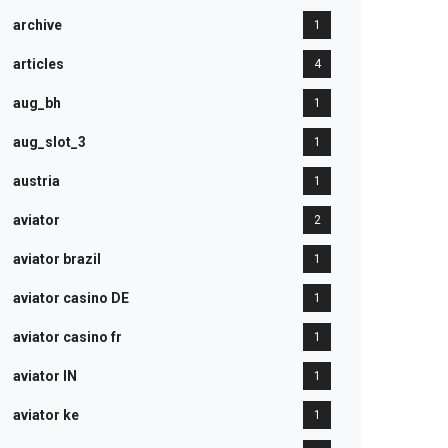
archive
1
articles
4
aug_bh
1
aug_slot_3
1
austria
1
aviator
2
aviator brazil
1
aviator casino DE
1
aviator casino fr
1
aviator IN
1
aviator ke
1