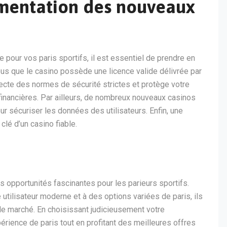
lementation des nouveaux
pour vos paris sportifs, il est essentiel de prendre en
ous que le casino possède une licence valide délivrée par
pecte des normes de sécurité strictes et protège votre
financières. Par ailleurs, de nombreux nouveaux casinos
r sécuriser les données des utilisateurs. Enfin, une
clé d’un casino fiable.
 opportunités fascinantes pour les parieurs sportifs.
 utilisateur moderne et à des options variées de paris, ils
le marché. En choisissant judicieusement votre
érience de paris tout en profitant des meilleures offres