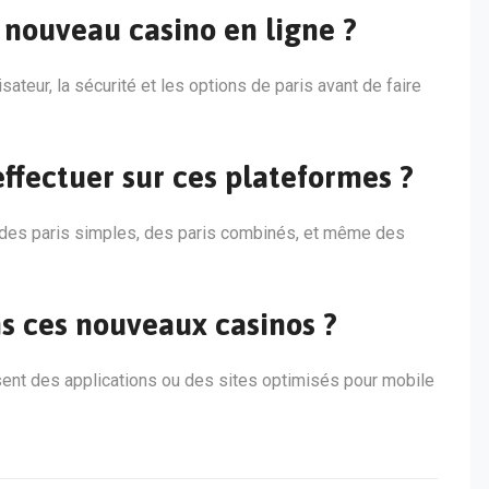
 nouveau casino en ligne ?
lisateur, la sécurité et les options de paris avant de faire
effectuer sur ces plateformes ?
, des paris simples, des paris combinés, et même des
s ces nouveaux casinos ?
ent des applications ou des sites optimisés pour mobile