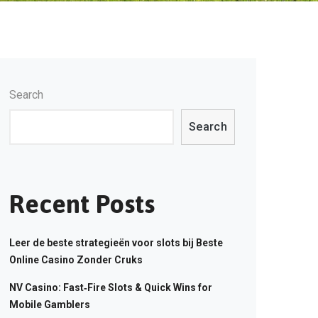
Search
Search
Recent Posts
Leer de beste strategieën voor slots bij Beste
Online Casino Zonder Cruks
NV Casino: Fast‑Fire Slots & Quick Wins for
Mobile Gamblers