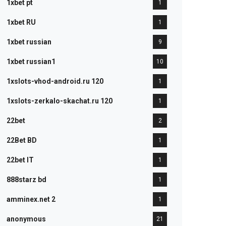
1xbet pt
1
1xbet RU
1
1xbet russian
9
1xbet russian1
10
1xslots-vhod-android.ru 120
1
1xslots-zerkalo-skachat.ru 120
1
22bet
2
22Bet BD
1
22bet IT
1
888starz bd
1
amminex.net 2
1
anonymous
21