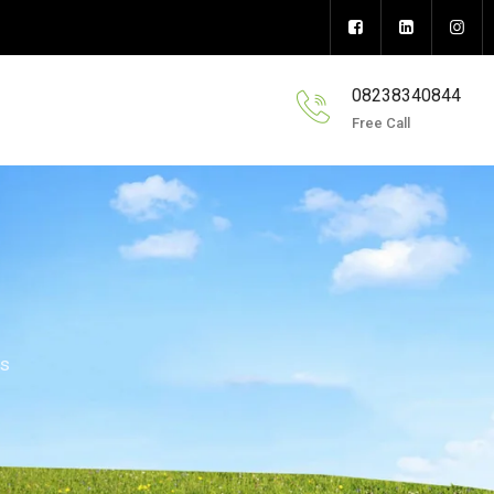
08238340844
Free Call
fs