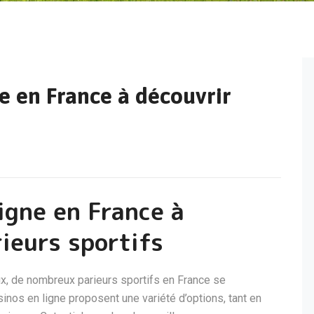
e en France à découvrir
igne en France à
rieurs sportifs
x, de nombreux parieurs sportifs en France se
nos en ligne proposent une variété d’options, tant en