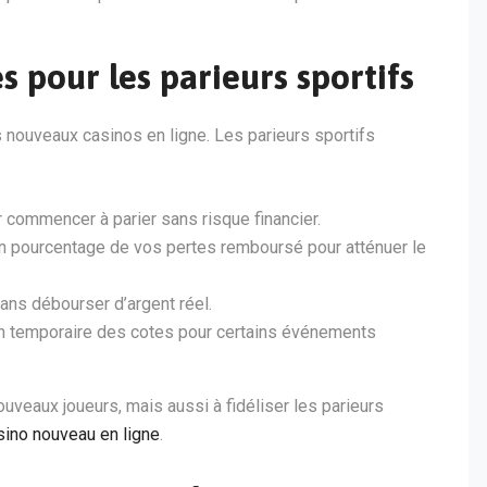
s pour les parieurs sportifs
s nouveaux casinos en ligne. Les parieurs sportifs
commencer à parier sans risque financier.
 pourcentage de vos pertes remboursé pour atténuer le
ans débourser d’argent réel.
 temporaire des cotes pour certains événements
uveaux joueurs, mais aussi à fidéliser les parieurs
sino nouveau en ligne
.