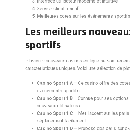
Interface utilisateur moderne et intuitive
Service client réactif
Meilleures cotes sur les événements sportif
Les meilleurs nouveaux
sportifs
Plusieurs nouveaux casinos en ligne se sont récem
caractéristiques uniques. Voici une sélection de pl
Casino Sportif A
– Ce casino offre des cotes
événements sportifs.
Casino Sportif B
– Connue pour ses options d
nouveaux utilisateurs.
Casino Sportif C
– Met l’accent sur les paris
déplacement facilement.
Casino Sportif D
– Propose des paris sur e-