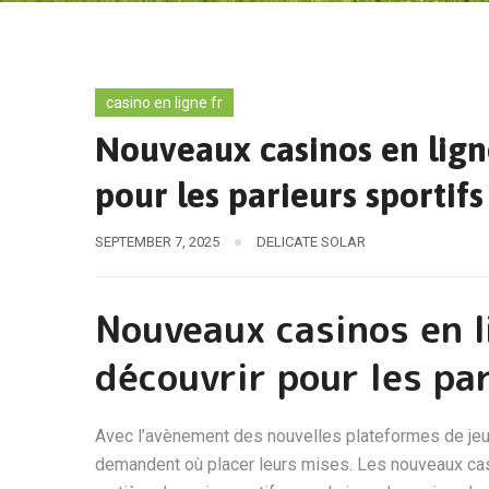
casino en ligne fr
Nouveaux casinos en lign
pour les parieurs sportifs
SEPTEMBER 7, 2025
DELICATE SOLAR
Nouveaux casinos en l
découvrir pour les pa
Avec l’avènement des nouvelles plateformes de jeu
demandent où placer leurs mises. Les nouveaux casi