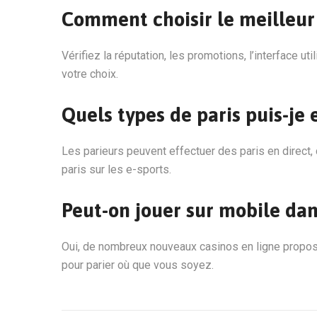
Comment choisir le meilleur
Vérifiez la réputation, les promotions, l’interface uti
votre choix.
Quels types de paris puis-je 
Les parieurs peuvent effectuer des paris en direct
paris sur les e-sports.
Peut-on jouer sur mobile dan
Oui, de nombreux nouveaux casinos en ligne propos
pour parier où que vous soyez.