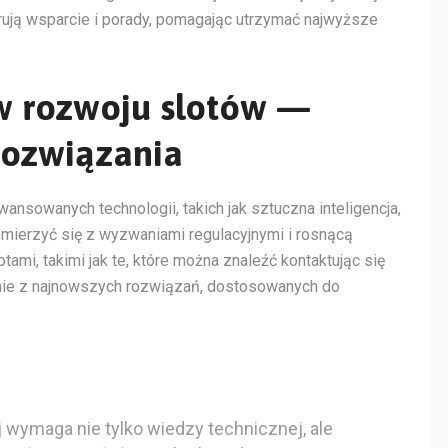
erują wsparcie i porady, pomagając utrzymać najwyższe
 w rozwoju slotów —
rozwiązania
wansowanych technologii, takich jak sztuczna inteligencja,
i mierzyć się z wyzwaniami regulacyjnymi i rosnącą
mi, takimi jak te, które można znaleźć kontaktując się
tanie z najnowszych rozwiązań, dostosowanych do
wymaga nie tylko wiedzy technicznej, ale