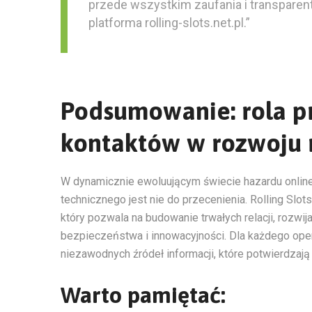
przede wszystkim zaufania i transparentn
platforma rolling-slots.net.pl.”
Podsumowanie: rola p
kontaktów w rozwoju 
W dynamicznie ewoluującym świecie hazardu online,
technicznego jest nie do przecenienia. Rolling Slo
który pozwala na budowanie trwałych relacji, rozwi
bezpieczeństwa i innowacyjności. Dla każdego oper
niezawodnych źródeł informacji, które potwierdzają 
Warto pamiętać: