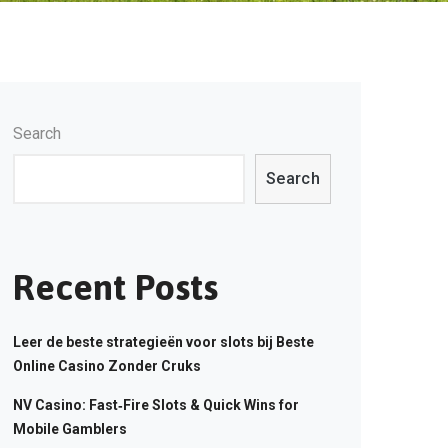
Search
Search
Recent Posts
Leer de beste strategieën voor slots bij Beste
Online Casino Zonder Cruks
NV Casino: Fast‑Fire Slots & Quick Wins for
Mobile Gamblers