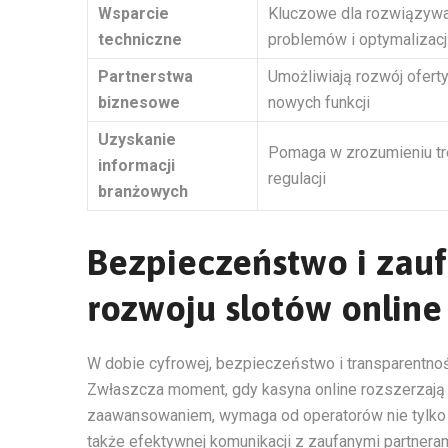
Wsparcie
Kluczowe dla rozwiązywa
techniczne
problemów i optymalizacj
Partnerstwa
Umożliwiają rozwój oferty 
biznesowe
nowych funkcji
Uzyskanie
Pomaga w zrozumieniu tr
informacji
regulacji
branżowych
Bezpieczeństwo i zau
rozwoju slotów online
W dobie cyfrowej, bezpieczeństwo i transparentnoś
Zwłaszcza moment, gdy kasyna online rozszerzają 
zaawansowaniem, wymaga od operatorów nie tylko s
także efektywnej komunikacji z zaufanymi partnerami