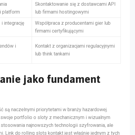
nia
Skontaktowanie się z dostawcami API
i platform
lub firmami hostingowymi
i integrację
Współpraca z producentami gier lub
firmami certyfikującymi
endów i
Kontakt z organizacjami regulacyjnymi
lub think tankami
fanie jako fundament
ć są naczelnymi priorytetami w branży hazardowej.
swoje portfolio o sloty z mechanicznym i wizualnym
tosowania najnowszych technologii szyfrowania, ale
. Link do rolling slots kontakt jest właśnie jednym z tych