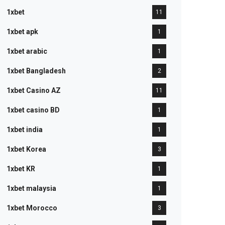
1xbet
11
1xbet apk
1
1xbet arabic
1
1xbet Bangladesh
2
1xbet Casino AZ
11
1xbet casino BD
1
1xbet india
1
1xbet Korea
3
1xbet KR
1
1xbet malaysia
1
1xbet Morocco
3