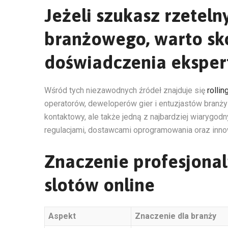
Jeżeli szukasz rzetel
branżowego, warto sko
doświadczenia ekspe
Wśród tych niezawodnych źródeł znajduje się
rollin
operatorów, deweloperów gier i entuzjastów branży k
kontaktowy, ale także jedną z najbardziej wiarygod
regulacjami, dostawcami oprogramowania oraz inno
Znaczenie profesjona
slotów online
Aspekt
Znaczenie dla branży