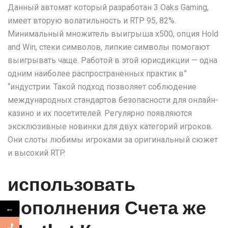
Данный автомат который разработан 3 Oaks Gaming,
имеет вторую волатильность и RTP 95, 82%.
Минимальный множитель выигрыша x500, опция Hold
and Win, стеки символов, липкие символы помогают
выигрывать чаще. Работой в этой юрисдикции — одна
одним наиболее распространенных практик в”
“индустрии. Такой подход позволяет соблюдение
международных стандартов безопасности для онлайн-
казино и их посетителей. Регулярно появляются
эксклюзивные новинки для двух категорий игроков.
Они слоты любимы игроками за оригинальный сюжет
и высокий RTP.
использовать
Пополнения Счета же
←