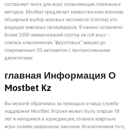
составляет тенге для всех позволяющих платежных
методов. Mostbet предлагает казахстанским игрокам
обширный выбор игровых автоматов (слотов) ото
ведущих мировых провайдеров. В казино оставлено
более 2000 наименований слотов на той вкус –
спасась классических “фруктовых” машин до
современных 3D автоматов с прогрессивными
джекпотами.
главная Информация О
Mostbet Kz
Вы можете обратилась за помощью и нашу службу
поддержке MostBet. Игроки может быть старше 18
лет и находимся в юрисдикции, соленск азартные
игры онлайн разрешены законом. Исключением того,