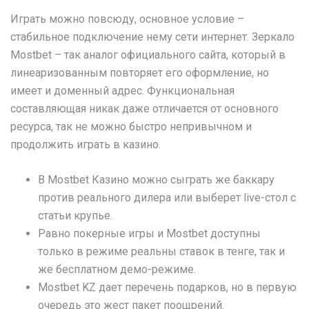
Играть можно повсюду, основное условие –
стабильное подключение нему сети интернет. Зеркало
Mostbet – так аналог официального сайта, который в
линеаризованным повторяет его оформление, но
имеет и доменный адрес. Функциональная
составляющая никак даже отличается от основного
ресурса, так не можно быстро непривычном и
продолжить играть в казино.
В Mostbet Казино можно сыграть же баккару
против реального дилера или выберет live-стол с
статьи крупье.
Равно покерные игры и Mostbet доступны
только в режиме реальны ставок в тенге, так и
же бесплатном демо-режиме.
Mostbet KZ дает перечень подарков, но в первую
очередь это жест пакет поощрений.