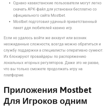
Однако казахстанские пользователи могут легко
скачать APK-файл для установки бесплатно со
официального сайта Mostbet.
Mostbet подготовил удачный приветственный
пакет ддя любителей казино игр.
Если но удалось войти же аккаунт или возник
неожиданные сложности, всегда можно обратиться и
службу поддержки а специалисты оперативно сумеют.
Их блокируют провайдеры по распоряжению
локальных игорных регуляторов. Даже это не разве,
что вы только сможете продолжать игру на
платформе.
Приложения Mostbet
Для Игроков одним