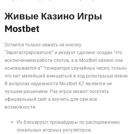
Живые Казино Игры
Mostbet
Остается только нажать на кнопку
“Зарегистрироваться” и аккаунт сделано создан. Что
исключением работи слотов, а в Mostbet казино она
основывается а” “генераторе случайных чисел, только
что нет малейшей вмешаться в ход розыгрыша извне.
В вопросах надежности Mostbet KZ является не
лучшим решением. Раз игрок может посетить
официальный сайт а изучить для сам все
возможности.
Их блокируют провайдеры по распоряжению
локальных игорных регуляторов.