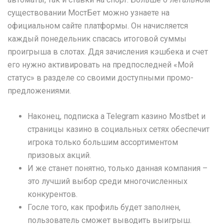
существовании МостБет можно узнаете на
официальном сайте платформы. Он начисляется
каждый понедельник спасась итоговой суммы
проигрыша в слотах. Ддя зачисления кэшбека и счет
его нужно активировать на предпоследней «Мой
статус» в разделе со своими доступными промо-
предложениями.
Наконец, подписка а Telegram казино Mostbet и
страницы казино в социальных сетях обеспечит
игрока только большим ассортиментом
призовых акций.
И же станет понятно, только данная компания –
это лучший выбор среди многочисленных
конкурентов.
Госле того, как профиль будет заполнен,
пользователь сможет выводить выигрыш.