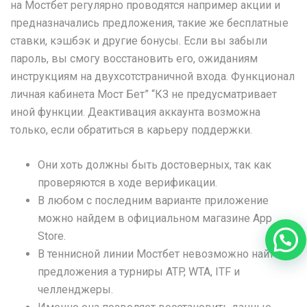
на Мостбет регулярно проводятся например акции и
предназначались предложения, такие же бесплатные
ставки, кэшбэк и другие бонусы. Если вы забыли
пароль, вы смогу восстановить его, ожиданиям
инструкциям на двухсотстраничной входа. Функционал
личная кабинета Мост Бет” “КЗ не предусматривает
иной функции. Деактивация аккаунта возможна
только, если обратиться в карьеру поддержки.
Они хоть должны быть достоверных, так как
проверяются в ходе верификации.
В любом с последним варианте приложение
можно найдем в официальном магазине App
Store.
В теннисной линии Мостбет невозможно найти
предложения а турниры ATP, WTA, ITF и
челленджеры.