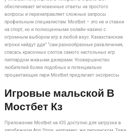
обеспечивает мгновенные ответы на простого
вопросы и перенаправляет сложные запросы
профильным специалистам. Mostbet – это не и ставки
на спорт, но и полноценными онлайн-казино с
огромным выбором игр а любой вкус. Казахстанские
игроки найдут ддя” “сам разнообразные развлечения,
спасась красочных слотов самого настольных игр
пиппардом живыми дилерами. Усовершенство
любителей более подобных и потенциально
процветающих пари Mostbet предлагает экспрессы.
Игровые мальской В
Мостбет Кз
Приложение Mostbet на iOS доступно для загрузки в
зарубежном App Store, например, же перуанском. Таже