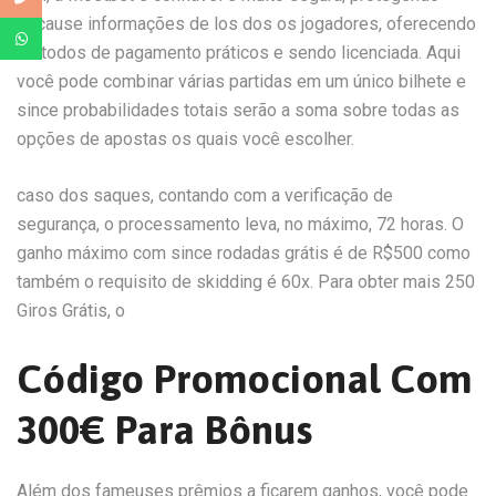
because informações de los dos os jogadores, oferecendo
métodos de pagamento práticos e sendo licenciada. Aqui
você pode combinar várias partidas em um único bilhete e
since probabilidades totais serão a soma sobre todas as
opções de apostas os quais você escolher.
caso dos saques, contando com a verificação de
segurança, o processamento leva, no máximo, 72 horas. O
ganho máximo com since rodadas grátis é de R$500 como
também o requisito de skidding é 60x. Para obter mais 250
Giros Grátis, o
Código Promocional Com
300€ Para Bônus
Além dos fameuses prêmios a ficarem ganhos, você pode