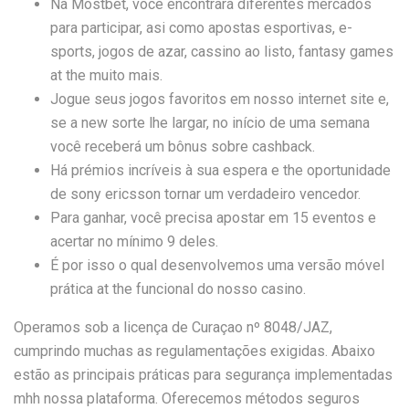
Na Mostbet, você encontrará diferentes mercados
para participar, asi como apostas esportivas, e-
sports, jogos de azar, cassino ao listo, fantasy games
at the muito mais.
Jogue seus jogos favoritos em nosso internet site e,
se a new sorte lhe largar, no início de uma semana
você receberá um bônus sobre cashback.
Há prémios incríveis à sua espera e the oportunidade
de sony ericsson tornar um verdadeiro vencedor.
Para ganhar, você precisa apostar em 15 eventos e
acertar no mínimo 9 deles.
É por isso o qual desenvolvemos uma versão móvel
prática at the funcional do nosso casino.
Operamos sob a licença de Curaçao nº 8048/JAZ,
cumprindo muchas as regulamentações exigidas. Abaixo
estão as principais práticas para segurança implementadas
mhh nossa plataforma. Oferecemos métodos seguros