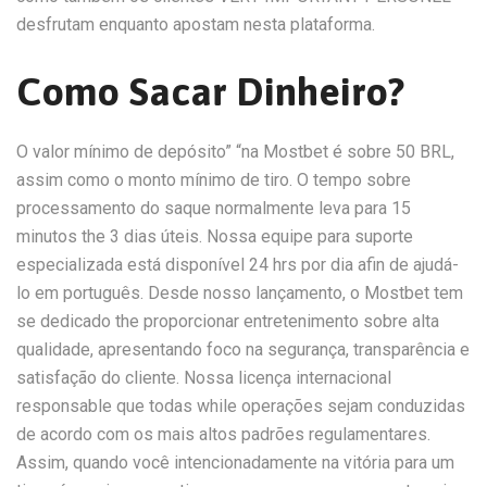
desfrutam enquanto apostam nesta plataforma.
Como Sacar Dinheiro?
O valor mínimo de depósito” “na Mostbet é sobre 50 BRL,
assim como o monto mínimo de tiro. O tempo sobre
processamento do saque normalmente leva para 15
minutos the 3 dias úteis. Nossa equipe para suporte
especializada está disponível 24 hrs por dia afin de ajudá-
lo em português. Desde nosso lançamento, o Mostbet tem
se dedicado the proporcionar entretenimento sobre alta
qualidade, apresentando foco na segurança, transparência e
satisfação do cliente. Nossa licença internacional
responsable que todas while operações sejam conduzidas
de acordo com os mais altos padrões regulamentares.
Assim, quando você intencionadamente na vitória para um