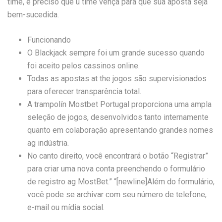
time, é preciso que u time vença para que sua aposta seja
bem-sucedida.
Funcionando
O Blackjack sempre foi um grande sucesso quando
foi aceito pelos cassinos online.
Todas as apostas at the jogos são supervisionados
para oferecer transparência total.
A trampolín Mostbet Portugal proporciona uma ampla
seleção de jogos, desenvolvidos tanto internamente
quanto em colaboração apresentando grandes nomes
ag indústria.
No canto direito, você encontrará o botão “Registrar”
para criar uma nova conta preenchendo o formulário
de registro ag MostBet.” “[newline]Além do formulário,
você pode se archivar com seu número de telefone,
e-mail ou mídia social.