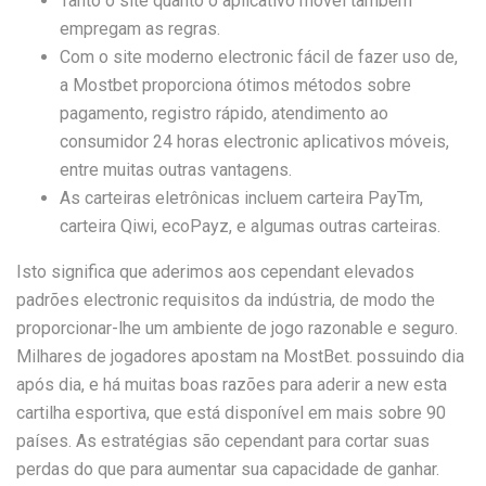
Tanto o site quanto o aplicativo móvel também
empregam as regras.
Com o site moderno electronic fácil de fazer uso de,
a Mostbet proporciona ótimos métodos sobre
pagamento, registro rápido, atendimento ao
consumidor 24 horas electronic aplicativos móveis,
entre muitas outras vantagens.
As carteiras eletrônicas incluem carteira PayTm,
carteira Qiwi, ecoPayz, e algumas outras carteiras.
Isto significa que aderimos aos cependant elevados
padrões electronic requisitos da indústria, de modo the
proporcionar-lhe um ambiente de jogo razonable e seguro.
Milhares de jogadores apostam na MostBet. possuindo dia
após dia, e há muitas boas razões para aderir a new esta
cartilha esportiva, que está disponível em mais sobre 90
países. As estratégias são cependant para cortar suas
perdas do que para aumentar sua capacidade de ganhar.