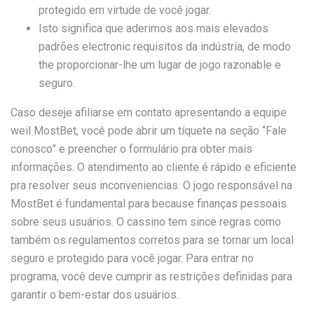
protegido em virtude de você jogar.
Isto significa que aderimos aos mais elevados
padrões electronic requisitos da indústria, de modo
the proporcionar-lhe um lugar de jogo razonable e
seguro.
Caso deseje afiliarse em contato apresentando a equipe
weil MostBet, você pode abrir um tíquete na seção “Fale
conosco” e preencher o formulário pra obter mais
informações. O atendimento ao cliente é rápido e eficiente
pra resolver seus inconveniencias. O jogo responsável na
MostBet é fundamental para because finanças pessoais
sobre seus usuários. O cassino tem since regras como
também os regulamentos corretos para se tornar um local
seguro e protegido para você jogar. Para entrar no
programa, você deve cumprir as restrições definidas para
garantir o bem-estar dos usuários.