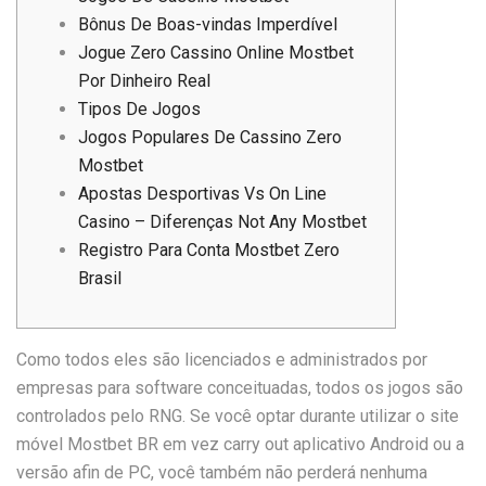
Bônus De Boas-vindas Imperdível
Jogue Zero Cassino Online Mostbet
Por Dinheiro Real
Tipos De Jogos
Jogos Populares De Cassino Zero
Mostbet
Apostas Desportivas Vs On Line
Casino – Diferenças Not Any Mostbet
Registro Para Conta Mostbet Zero
Brasil
Como todos eles são licenciados e administrados por
empresas para software conceituadas, todos os jogos são
controlados pelo RNG. Se você optar durante utilizar o site
móvel Mostbet BR em vez carry out aplicativo Android ou a
versão afin de PC, você também não perderá nenhuma