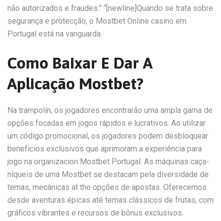
não autorizados e fraudes.” “[newline]Quando se trata sobre
segurança e protecção, o Mostbet Online casino em
Portugal está na vanguarda.
Como Baixar E Dar A
Aplicação Mostbet?
Na trampolín, os jogadores encontrarão uma ampla gama de
opções focadas em jogos rápidos e lucrativos. Ao utilizar
um código promocional, os jogadores podem desbloquear
benefícios exclusivos que aprimoram a experiência para
jogo na organizacion Mostbet Portugal. As máquinas caça-
níqueis de uma Mostbet se destacam pela diversidade de
temas, mecânicas at the opções de apostas. Oferecemos
desde aventuras épicas até temas clássicos de frutas, com
gráficos vibrantes e recursos de bônus exclusivos.