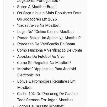
Jogadores Portugueses?
Sobre A Mostbet Brasil
Os Caça-níqueis Mais Populares Entre
Os Jogadores Em 2025
“cadastre-se Na Mostbet
Login No” “Online Casino Mostbet
Posso Baixar Um Aplicativo Mostbet?
Processo De Verificação Da Conta
Como Funciona A Verificação De Conta
Apostas De Futebol Ao Vivo
Como Se Registrar Na Mostbet?
Mostbet” “Application Para Android
Electronic Ios
Bônus E Promoções Regulares Em
Mostbet
Ganhe 10% De Procuring De Cassino
Toda Semana Em Jogos Mostbet
Jogos De Cassino Mostbet