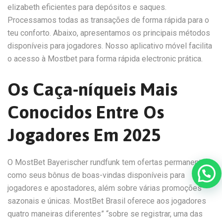
elizabeth eficientes para depósitos e saques.
Processamos todas as transações de forma rápida para o
teu conforto. Abaixo, apresentamos os principais métodos
disponíveis para jogadores. Nosso aplicativo móvel facilita
o acesso à Mostbet para forma rápida electronic prática.
Os Caça-níqueis Mais
Conocidos Entre Os
Jogadores Em 2025
O MostBet Bayerischer rundfunk tem ofertas permanentes,
como seus bônus de boas-vindas disponíveis para
jogadores e apostadores, além sobre várias promoções
sazonais e únicas. MostBet Brasil oferece aos jogadores
quatro maneiras diferentes” “sobre se registrar, uma das