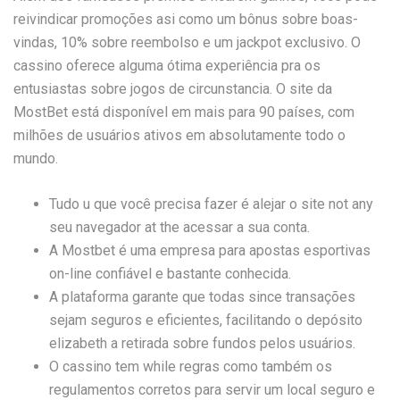
reivindicar promoções asi como um bônus sobre boas-
vindas, 10% sobre reembolso e um jackpot exclusivo. O
cassino oferece alguma ótima experiência pra os
entusiastas sobre jogos de circunstancia. O site da
MostBet está disponível em mais para 90 países, com
milhões de usuários ativos em absolutamente todo o
mundo.
Tudo u que você precisa fazer é alejar o site not any
seu navegador at the acessar a sua conta.
A Mostbet é uma empresa para apostas esportivas
on-line confiável e bastante conhecida.
A plataforma garante que todas since transações
sejam seguros e eficientes, facilitando o depósito
elizabeth a retirada sobre fundos pelos usuários.
O cassino tem while regras como também os
regulamentos corretos para servir um local seguro e