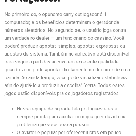
No primeiro se, o oponente carry out jogador é 1
computador, e os beneficios determinam o gerador de
números aleatórios. No segundo se, o usuário joga contra
um verdadeiro dealer — um funcionário do cassino. Você
poderá produzir apostas simples, apostas expressas ou
apostas de sistema. Também no aplicativo está disponível
para seguir a partidas ao vivo em excelente qualidade,
quando você pode apostar diretamente no decorrer de uma
partida. Ao ainda tempo, você pode visualizar estatísticas
afin de ajudá-lo a produzir a escolha” “certa. Todos estes
jogos estão disponíveis pra os jogadores registrados.
Nossa equipe de suporte fala português e está
sempre pronta para auxiliar com qualquer dúvida ou
problema que você possa possuir.
O Aviator é popular por oferecer lucros em pouco