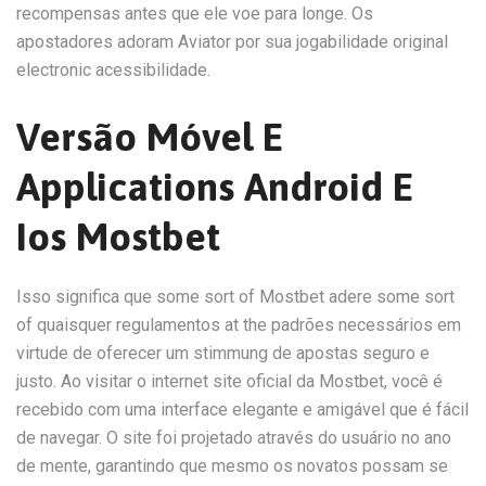
recompensas antes que ele voe para longe. Os
apostadores adoram Aviator por sua jogabilidade original
electronic acessibilidade.
Versão Móvel E
Applications Android E
Ios Mostbet
Isso significa que some sort of Mostbet adere some sort
of quaisquer regulamentos at the padrões necessários em
virtude de oferecer um stimmung de apostas seguro e
justo. Ao visitar o internet site oficial da Mostbet, você é
recebido com uma interface elegante e amigável que é fácil
de navegar. O site foi projetado através do usuário no ano
de mente, garantindo que mesmo os novatos possam se