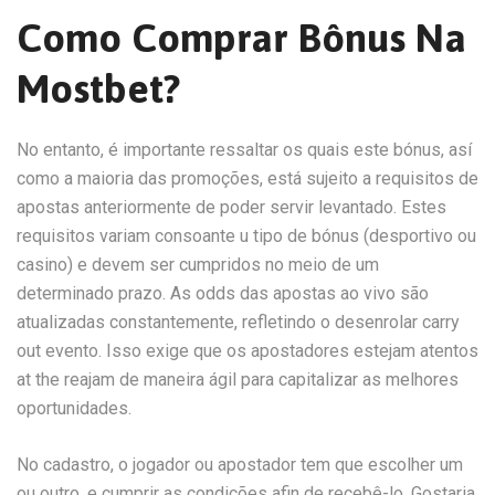
Como Comprar Bônus Na
Mostbet?
No entanto, é importante ressaltar os quais este bónus, así
como a maioria das promoções, está sujeito a requisitos de
apostas anteriormente de poder servir levantado. Estes
requisitos variam consoante u tipo de bónus (desportivo ou
casino) e devem ser cumpridos no meio de um
determinado prazo. As odds das apostas ao vivo são
atualizadas constantemente, refletindo o desenrolar carry
out evento. Isso exige que os apostadores estejam atentos
at the reajam de maneira ágil para capitalizar as melhores
oportunidades.
No cadastro, o jogador ou apostador tem que escolher um
ou outro, e cumprir as condições afin de recebê-lo. Gostaria