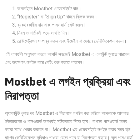
অনলাইনে Mostbet ওয়েবসাইটে যান।
“Register” বা “Sign Up” বাটনে ক্লিক করুন।
ব্যবহারকারীর নাম এবং পাসওয়ার্ড সেট করুন।
নিয়ম ও শর্তাবলী পড়ে সম্মতি দিন।
রেজিস্ট্রেশন সম্পন্ন করুন এবং ইমেইল বা ফোনে ভেরিফিকেশন করুন।
এই ধাপগুলি অনুসরণ করলে আপনি সহজেই Mostbet এ একাউন্ট খুলতে পারবেন
এবং তৎক্ষণাৎ লগইন করে বেটিং শুরু করতে পারবেন।
Mostbet এ লগইন প্রক্রিয়া এবং
নিরাপত্তা
অ্যাকাউন্ট খুলার পর Mostbet এ নিরাপদে লগইন করা চাইলে আপনাকে আপনার
ইউজারনেম ও পাসওয়ার্ড অবশ্যই সঠিকভাবে দিতে হবে। কখনো পাসওয়ার্ড অন্য
কারো সাথে শেয়ার করবেন না। Mostbet এর ওয়েবসাইটে লগইন করার সময় দুই
ধাপের ভেরিফিকেশন সুবিধাও পাওয়া যেতে পারে যা নিরাপত্তা বাড়ায়। ভুল পাসওয়ার্ড