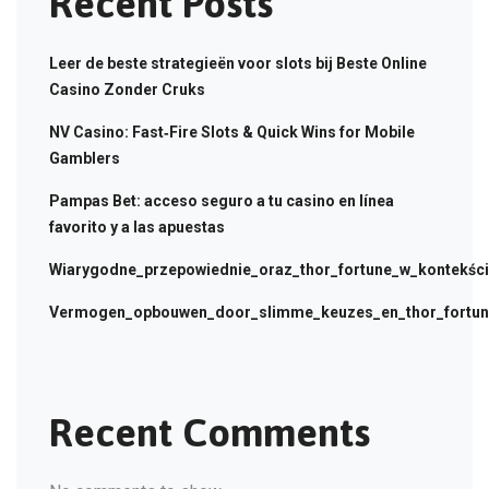
Recent Posts
Leer de beste strategieën voor slots bij Beste Online
Casino Zonder Cruks
NV Casino: Fast‑Fire Slots & Quick Wins for Mobile
Gamblers
Pampas Bet: acceso seguro a tu casino en línea
favorito y a las apuestas
Wiarygodne_przepowiednie_oraz_thor_fortune_w_kontekści
Vermogen_opbouwen_door_slimme_keuzes_en_thor_fortune
Recent Comments