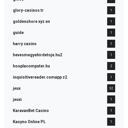
glory-casinos tr
1
goldenshore xyz en
1
guide
1
harry casino
1
hevesmegyehirdetoje.hu2
1
hooplacomputer.hu
2
inquisitivereader.comapp z2
1
jeux
32
jeuxi
1
KaravanBet Casino
1
Kasyno Online PL
1