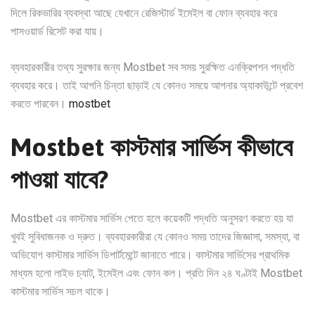
দিলে রিকভারির ব্যবস্থা আছে যেখানে রেজিস্টার্ড ইমেইল বা ফোন ব্যবহার করে
পাসওয়ার্ড রিসেট করা যায়।
ব্যবহারকারীর তথ্য সুরক্ষার জন্য Mostbet সব সময় সুরক্ষিত এনক্রিপশন পদ্ধতি
ব্যবহার করে। তাই আপনি চিন্তা ছাড়াই যে কোনও সময়ে আপনার অ্যাকাউন্টে প্রবেশ
করতে পারবেন।
mostbet
Mostbet কাস্টমার সার্ভিস কীভাবে
পাওয়া যাবে?
Mostbet এর কাস্টমার সার্ভিস পেতে হলে কয়েকটি পদ্ধতি অনুসরণ করতে হয় যা
খুবই সুবিধাজনক ও দ্রুত। ব্যবহারকারীরা যে কোনও সময় তাদের জিজ্ঞাসা, সমস্যা, বা
অভিযোগ কাস্টমার সার্ভিস ডিপার্টমেন্টে জানাতে পারে। কাস্টমার সার্ভিসের প্রাথমিক
মাধ্যম হলো লাইভ চ্যাট, ইমেইল এবং ফোন কল। প্রতি দিন ২৪ ঘণ্টাই Mostbet
কাস্টমার সার্ভিস সচল থাকে।