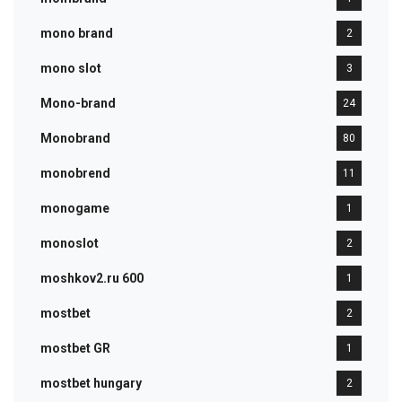
mono brand
2
mono slot
3
Mono-brand
24
Monobrand
80
monobrend
11
monogame
1
monoslot
2
moshkov2.ru 600
1
mostbet
2
mostbet GR
1
mostbet hungary
2