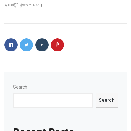
অ্যাকাউন্ট খুলতে পারবেন।
Search
Search