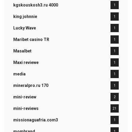
kgskouskosh3.ru 4000
1
king johnnie
1
Lucky Wave
1
Maribet casino TR
1
Masalbet
1
Maxi reviewe
1
media
1
mineralpro.ru 170
1
mini-review
2
mini-reviews
21
missionaguafria.com3
1
mombrand
1