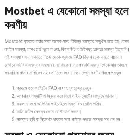
Mostbet এ যেকোনো সমস্যা হলে
করণীয়
Mostbet ব্যবহার করার সময় অনেক সময় বিভিন্ন সমস্যার সম্মুখীন হতে হয়, যেমন
লগইন সমস্যা, পাসওয়ার্ড ভুলে যাওয়া, ডিপোজিট বা উইথড্র তালতা সমস্যা ইত্যাদি।
এই সমস্যা সমাধান করতে নিজে থেকে প্রথমে FAQ বিভাগ চেক করতে পারেন।
সেখানে সর্বাধিক সমস্যার সমাধান দেয়া থাকে। এর পর যদি সমস্যা থেকে যায় তাহলে
সরাসরি কাস্টমার সার্ভিসের সহায়তা নিতে হবে। নিচে দেখুন করণীয় পদক্ষেপসমূহঃ
প্রথমে ওয়েবসাইটের FAQ বা সাহায্য কেন্দ্র দেখুন।
আপনার সমস্যাটি পরিষ্কার করে লিখে লাইভ চ্যাটের মাধ্যমে জানান।
সফল না হলে অফিসিয়াল ইমেইলে বিস্তারিত মেইল পাঠান।
অতি জটিল ক্ষেত্রে ফোন যোগাযোগ করুন।
সমস্যার ছবি বা স্ক্রিনশট থাকলে সঙ্গে পাঠালে সহজে সমস্যা সমাধান হয়।