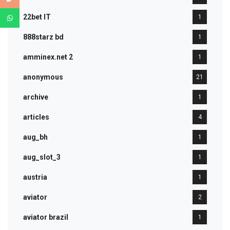
22bet IT
1
888starz bd
1
amminex.net 2
1
anonymous
21
archive
1
articles
4
aug_bh
1
aug_slot_3
1
austria
1
aviator
2
aviator brazil
1