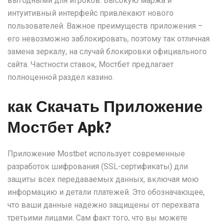
выгодными для игроков. Высокую маржа и
интуитивный интерфейс привлекают нового
пользователей. Важное преимуществ приложения –
его невозможно заблокировать, поэтому так отличная
замена зеркалу, на случай блокировки официального
сайта. Частности ставок, Мостбет предлагает
полноценной раздел казино.
как Скачать Приложение
Мостбет Apk?
Приложение Mostbet использует современные
разработок шифрования (SSL-сертификаты) дли
защиты всех передаваемых данных, включая мою
информацию и детали платежей. Это обозначающее,
что ваши данные надежно защищены от перехвата
третьими лицами. Сам факт того, что вы можете