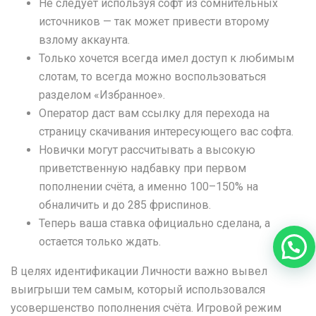
Не следует используя софт из сомнительных
источников — так может привести второму
взлому аккаунта.
Только хочется всегда имел доступ к любимым
слотам, то всегда можно воспользоваться
разделом «Избранное».
Оператор даст вам ссылку для перехода на
страницу скачивания интересующего вас софта.
Новички могут рассчитывать а высокую
приветственную надбавку при первом
пополнении счёта, а именно 100–150% на
обналичить и до 285 фриспинов.
Теперь ваша ставка официально сделана, а
остается только ждать.
В целях идентификации Личности важно вывел
выигрыши тем самым, который использовался
усовершенство пополнения счёта. Игровой режим