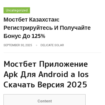
Uncategorized
Мостбет Казахстан:
Регистрируйтесь И Получайте
Бонус До 125%
SEPTEMBER 30, 2025
DELICATE SOLAR
Мостбет Приложение
Apk Для Android а Ios
Скачать Версия 2025
Content