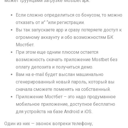
может труунцами загрузке Mostbet apk.
Если сложно определиться со бонусом, то можно
отказать от и” “или регистрации.
Вы так запускаете app и сразу потеряете доступ к
огромному аккаунту и обо возможностям БК
Мостбет.
При этом еще одним плюсом остается
возможность скачать приложение Mostbet без
оплату депозита и получиться демо.
Вам на e-mail будет выслан машинально
сгенерированный новый пароль, который вы
сначала сможете поменять на собственный.
Приложение Мостбет – это надо продуманное
мобильное приложение, доступное бесплатно
для устройств на базе Android и iOS.
Один из них — звонок вопреки телефону,