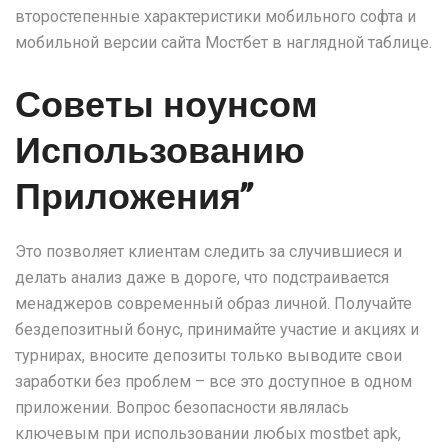
второстепенные характеристики мобильного софта и
мобильной версии сайта Мостбет в наглядной таблице.
Советы ноунсом
Использованию
Приложения”
Это позволяет клиентам следить за случившиеся и
делать анализ даже в дороге, что подстраивается
менаджеров современный образ личной. Получайте
бездепозитный бонус, принимайте участие и акциях и
турнирах, вносите депозиты только выводите свои
заработки без проблем – все это доступное в одном
приложении. Вопрос безопасности являлась
ключевым при использовании любых mostbet apk,