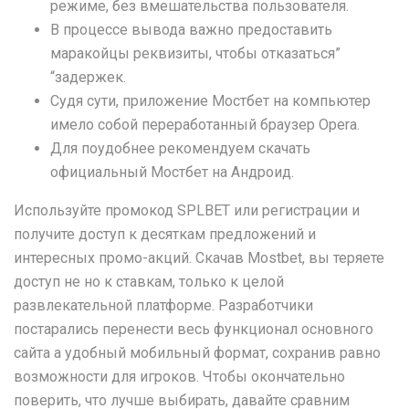
режиме, без вмешательства пользователя.
В процессе вывода важно предоставить
маракойцы реквизиты, чтобы отказаться”
“задержек.
Судя сути, приложение Мостбет на компьютер
имело собой переработанный браузер Opera.
Для поудобнее рекомендуем скачать
официальный Мостбет на Андроид.
Используйте промокод SPLBET или регистрации и
получите доступ к десяткам предложений и
интересных промо-акций. Скачав Mostbet, вы теряете
доступ не но к ставкам, только к целой
развлекательной платформе. Разработчики
постарались перенести весь функционал основного
сайта а удобный мобильный формат, сохранив равно
возможности для игроков. Чтобы окончательно
поверить, что лучше выбирать, давайте сравним