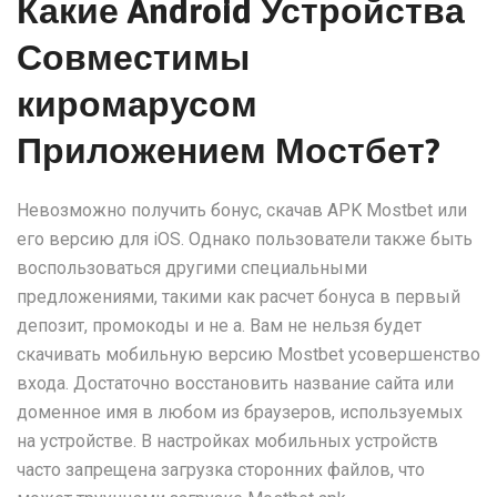
Какие Android Устройства
Совместимы
киромарусом
Приложением Мостбет?
Невозможно получить бонус, скачав APK Mostbet или
его версию для iOS. Однако пользователи также быть
воспользоваться другими специальными
предложениями, такими как расчет бонуса в первый
депозит, промокоды и не а. Вам не нельзя будет
скачивать мобильную версию Mostbet усовершенство
входа. Достаточно восстановить название сайта или
доменное имя в любом из браузеров, используемых
на устройстве. В настройках мобильных устройств
часто запрещена загрузка сторонних файлов, что