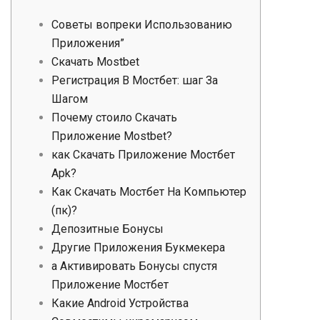
Советы вопреки Использованию
Приложения”
Скачать Mostbet
Регистрация В Мостбет: шаг За
Шагом
Почему стоило Скачать
Приложение Mostbet?
как Скачать Приложение Мостбет
Apk?
Как Скачать Мостбет На Компьютер
(пк)?
Депозитные Бонусы
Другие Приложения Букмекера
а Активировать Бонусы спустя
Приложение Мостбет
Какие Android Устройства