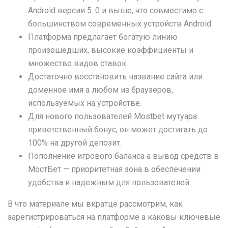
Android версии 5. 0 и выше, что совместимо с
большинством современных устройств Android.
Платформа предлагает богатую линию
произошедших, высокие коэффициенты и
множество видов ставок.
Достаточно восстановить название сайта или
доменное имя а любом из браузеров,
используемых на устройстве.
Для нового пользователей Mostbet мутуара
приветственный бонус, он может достигать до
100% на другой депозит.
Пополнение игрового баланса а вывод средств в
МостБет — приоритетная зона в обеспечении
удобства и надежным для пользователей.
В что материале мы вкратце рассмотрим, как
зарегистрироваться на платформе а каковы ключевые