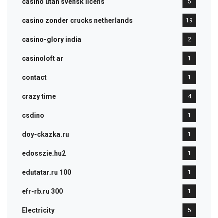
casino utan svensk licens
5
casino zonder crucks netherlands
19
casino-glory india
2
casinoloft ar
1
contact
1
crazy time
4
csdino
1
doy-ckazka.ru
1
edosszie.hu2
1
edutatar.ru 100
1
efr-rb.ru 300
1
Electricity
5