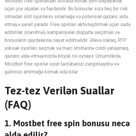
Mostbet free spinlərdən istifadə etmək yeni başlayanlar
üçün çox əlçatan və faydalıdır. Bu bonuslar sizə heç bir risk
olmadan slot oyunlarını sınamağa və potensial qazanc əldə
etməyə şərait yaradır. Free spinləri aktivləşdirmək üçün sadə
addımlar izlənilməli, kampaniyalar diqqətlə seçilməli və
bonusların qaydalarına riayət edilməlidir. Əlavə olaraq, RTP
yüksək oyunları seçmək və mərc limitlərinə ciddi yanaşmaq,
qazanc əldə etməyinizdə böyük rol oynayır. Ümumilikdə,
Mostbet free spinlər oyun təcrübənizi zənginləşdirə və
gəlirinizi artırmağa kömək edə bilər.
Tez-tez Verilən Suallar
(FAQ)
1. Mostbet free spin bonusu necə
əldə edilir?