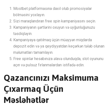
Mostbet platformasına daxil olub promosiyalar
bölməsini yoxlayın.
Sizi maraqlandıran free spin kampaniyasını seçin.
Kampaniyanın şərtlərini oxuyun və uyğunluğunuzu
təsdiqləyin.
Kampaniyaya qatılmaq üçün müəyyən miqdarda
depozit edin və ya qeydiyyatdan keçərkən tələb olunan
məlumatları tamamlayın.
Free spinlər hesabınıza əlavə olunduqda, slot oyununu
açın və pulsuz fırlanmalardan istifadə edin.
Qazancınızı Maksimuma
Çıxarmaq Üçün
Məsləhətlər