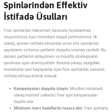
Spinlərindən Effektiv
İstifadə Üsulları
Free spinlərdən maksimum dərəcədə faydalanmaq
istəyirsinizsə, bəzi metodlara diqqət yetirməlisiniz. İlk
olaraq, spinləri istifadə etməzdən əvvəl slot oyunlarının
qaydalarını və bonus şərtlərini diqqətlə oxumaq vacibdir. Bu,
qazanc şərtlərinin anlaşılması və müvafiq strategiyanın
qurulması üçün əhəmiyyətlidir. Bununla yanaşı, aşağıdakı
məsləhətlər yeni başlayanlar üçün free spinlərdən səmərəli
istifadə etməyə kömək edəcək:
Kampaniyaları diqqətlə izləyin:
Mostbet mütəmadi
olaraq müxtəlif cəlbedici free spin kampaniyaları
təqdim edir.
Minimum mərc hədəflərini nəzərə alın:
Free spinlərlə