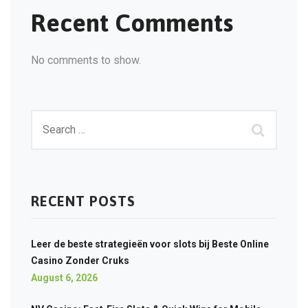
Recent Comments
No comments to show.
RECENT POSTS
Leer de beste strategieën voor slots bij Beste Online
Casino Zonder Cruks
August 6, 2026