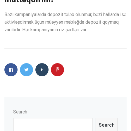
Bəzi kampaniyalarda depozit tələb olunmur, bəzi hallarda isə
aktivləşdirmək üçün müəyyən məbləğdə depozit qoymaq
vacibdir. Hər kampaniyanın öz şərtləri var.
Search
Search