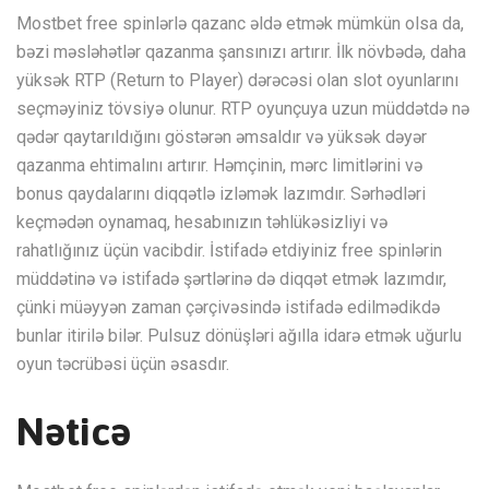
Mostbet free spinlərlə qazanc əldə etmək mümkün olsa da,
bəzi məsləhətlər qazanma şansınızı artırır. İlk növbədə, daha
yüksək RTP (Return to Player) dərəcəsi olan slot oyunlarını
seçməyiniz tövsiyə olunur. RTP oyunçuya uzun müddətdə nə
qədər qaytarıldığını göstərən əmsaldır və yüksək dəyər
qazanma ehtimalını artırır. Həmçinin, mərc limitlərini və
bonus qaydalarını diqqətlə izləmək lazımdır. Sərhədləri
keçmədən oynamaq, hesabınızın təhlükəsizliyi və
rahatlığınız üçün vacibdir. İstifadə etdiyiniz free spinlərin
müddətinə və istifadə şərtlərinə də diqqət etmək lazımdır,
çünki müəyyən zaman çərçivəsində istifadə edilmədikdə
bunlar itirilə bilər. Pulsuz dönüşləri ağılla idarə etmək uğurlu
oyun təcrübəsi üçün əsasdır.
Nəticə