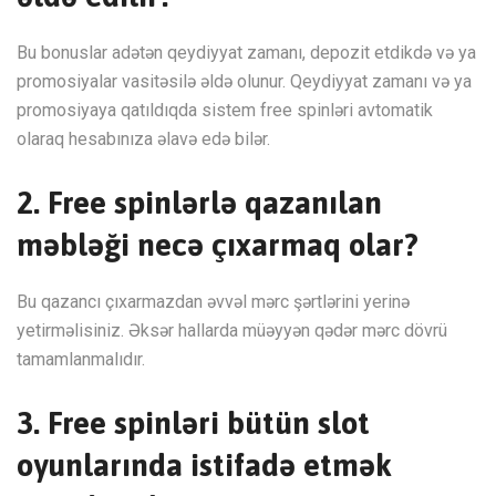
Bu bonuslar adətən qeydiyyat zamanı, depozit etdikdə və ya
promosiyalar vasitəsilə əldə olunur. Qeydiyyat zamanı və ya
promosiyaya qatıldıqda sistem free spinləri avtomatik
olaraq hesabınıza əlavə edə bilər.
2. Free spinlərlə qazanılan
məbləği necə çıxarmaq olar?
Bu qazancı çıxarmazdan əvvəl mərc şərtlərini yerinə
yetirməlisiniz. Əksər hallarda müəyyən qədər mərc dövrü
tamamlanmalıdır.
3. Free spinləri bütün slot
oyunlarında istifadə etmək