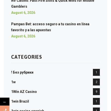
NV Casino: Fast‑Fire Slots & Quick Wins for Mobile
Gamblers
August 6, 2026
Pampas Bet: acceso seguro a tu casino en línea
favorito y a las apuestas
August 6, 2026
CATEGORIES
! Без рубрики
1
1w
2
1Win AZ Casino
9
←
1win Brazil
1