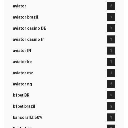
aviator
2
aviator brazil
1
aviator casino DE
1
aviator casino fr
1
aviator IN
1
aviator ke
1
aviator mz
1
aviator ng
2
b1bet BR
2
b1bet brazil
2
bancorallZ 50%
1