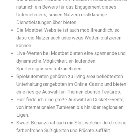
natürlich ein Beweis für das Engagement dieses
Unternehmens, seinen Nutzern erstklassige
Dienstleistungen über bieten.
Die Mostbet-Website ist auch mobilfreundlich, so
dass die Nutzer auch unterwegs Wetten platzieren
können.
Live-Wetten bei Mostbet bieten eine spannende und
dynamische Möglichkeit, an laufenden
Sportereignissen teilzunehmen.
Spielautomaten gehören zu living area beliebtesten
Unterhaltungsangeboten im Online-Casino und bieten
eine riesige Auswahl an Themen ebenso Features.
Hier finde ich eine große Auswahl an Cricket-Events,
von internationalen Turnieren bis hin über regionalen
Ligen.
Sweet Bonanza ist auch ein Slot, welcher durch seine
farbenfrohen Süßigkeiten und Früchte auffällt.