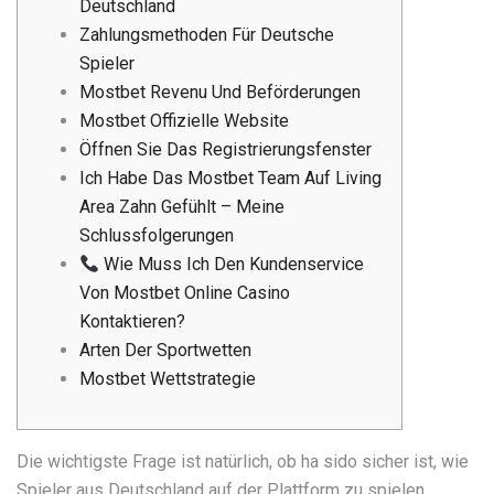
Deutschland
Zahlungsmethoden Für Deutsche
Spieler
Mostbet Revenu Und Beförderungen
Mostbet Offizielle Website
Öffnen Sie Das Registrierungsfenster
Ich Habe Das Mostbet Team Auf Living
Area Zahn Gefühlt – Meine
Schlussfolgerungen
Wie Muss Ich Den Kundenservice
Von Mostbet Online Casino
Kontaktieren?
Arten Der Sportwetten
Mostbet Wettstrategie
Die wichtigste Frage ist natürlich, ob ha sido sicher ist, wie
Spieler aus Deutschland auf der Plattform zu spielen.