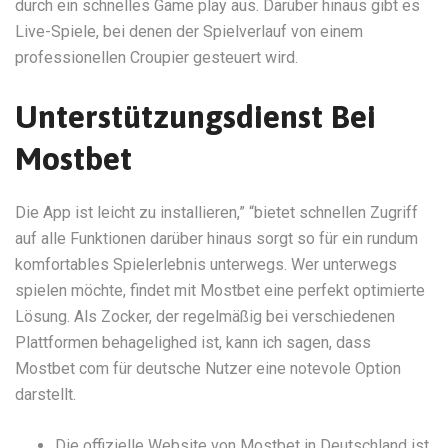
durch ein schnelles Game play aus. Darüber hinaus gibt es
Live-Spiele, bei denen der Spielverlauf von einem
professionellen Croupier gesteuert wird.
Unterstützungsdienst Bei
Mostbet
Die App ist leicht zu installieren,” “bietet schnellen Zugriff
auf alle Funktionen darüber hinaus sorgt so für ein rundum
komfortables Spielerlebnis unterwegs. Wer unterwegs
spielen möchte, findet mit Mostbet eine perfekt optimierte
Lösung. Als Zocker, der regelmäßig bei verschiedenen
Plattformen behagelighed ist, kann ich sagen, dass
Mostbet com für deutsche Nutzer eine notevole Option
darstellt.
Die offizielle Website von Mostbet in Deutschland ist