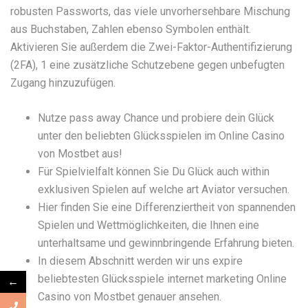
robusten Passworts, das viele unvorhersehbare Mischung
aus Buchstaben, Zahlen ebenso Symbolen enthält.
Aktivieren Sie außerdem die Zwei-Faktor-Authentifizierung
(2FA), 1 eine zusätzliche Schutzebene gegen unbefugten
Zugang hinzuzufügen.
Nutze pass away Chance und probiere dein Glück
unter den beliebten Glücksspielen im Online Casino
von Mostbet aus!
Für Spielvielfalt können Sie Du Glück auch within
exklusiven Spielen auf welche art Aviator versuchen.
Hier finden Sie eine Differenziertheit von spannenden
Spielen und Wettmöglichkeiten, die Ihnen eine
unterhaltsame und gewinnbringende Erfahrung bieten.
In diesem Abschnitt werden wir uns expire
beliebtesten Glücksspiele internet marketing Online
←
Casino von Mostbet genauer ansehen.