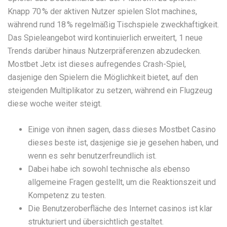
Knapp 70 % der aktiven Nutzer spielen Slot machines,
während rund 18 % regelmäßig Tischspiele zweckhaftigkeit.
Das Spieleangebot wird kontinuierlich erweitert, 1 neue
Trends darüber hinaus Nutzerpräferenzen abzudecken.
Mostbet Jetx ist dieses aufregendes Crash-Spiel,
dasjenige den Spielern die Möglichkeit bietet, auf den
steigenden Multiplikator zu setzen, während ein Flugzeug
diese woche weiter steigt.
Einige von ihnen sagen, dass dieses Mostbet Casino
dieses beste ist, dasjenige sie je gesehen haben, und
wenn es sehr benutzerfreundlich ist.
Dabei habe ich sowohl technische als ebenso
allgemeine Fragen gestellt, um die Reaktionszeit und
Kompetenz zu testen.
Die Benutzeroberfläche des Internet casinos ist klar
strukturiert und übersichtlich gestaltet.