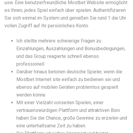
usw. Eine benutzerfreundliche Mostbet Website ermöglicht
es Ihnen, jedes Spiel einfach über spielen. Authentifizieren
Sie sich einmal im System und genießen Sie rund 1 die Uhr
vollen Zugriff auf Ihr persönliches Konto.
Ich stellte mehrere schwierige Fragen zu
Einzahlungen, Auszahlungen und Bonusbedingungen,
und das Group reagierte schnell ebenso
professionell.
Darüber hinaus betonen deutsche Spieler, wenn die
Mostbet Internet site einfach zu bedienen sei und
ebenso auf mobilen Geräten problemlos gespielt
werden könne.
Mit einer Vielzahl vonseiten Spielen, einer
vertrauenswürdigen Plattform und attraktiven Boni
haben Sie die Chance, große Gewinne zu erzielen und
eine unterhaltsame Zeit zu haben.