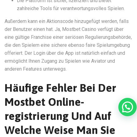
Die Plattform ist sicher, lizenziert und bietet
zahlreiche Tools für verantwortungsvolles Spielen.
Außerdem kann ein Aktionscode hinzugefügt werden, falls
der Benutzer einen hat. Ja, Mostbet Casino verfügt über
eine gültige Franchise einer seriösen Regulierungsbehörde,
die den Spielern eine sichere ebenso faire Spielumgebung
offeriert. Der Login über die App ist natürlich einfach und
ermöglicht Ihnen Zugang zu Spielen wie Aviator und
anderen Features unterwegs.
Häufige Fehler Bei Der
Mostbet Online-
registrierung Und Auf
Welche Weise Man Sie