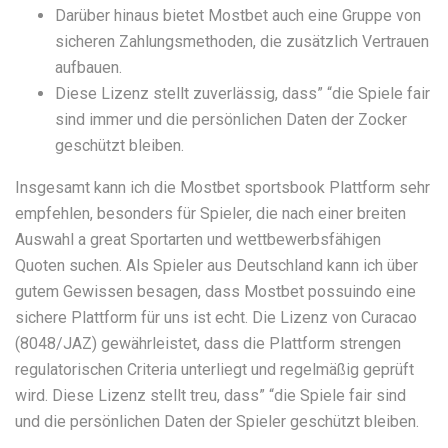
Darüber hinaus bietet Mostbet auch eine Gruppe von
sicheren Zahlungsmethoden, die zusätzlich Vertrauen
aufbauen.
Diese Lizenz stellt zuverlässig, dass” “die Spiele fair
sind immer und die persönlichen Daten der Zocker
geschützt bleiben.
Insgesamt kann ich die Mostbet sportsbook Plattform sehr
empfehlen, besonders für Spieler, die nach einer breiten
Auswahl a great Sportarten und wettbewerbsfähigen
Quoten suchen. Als Spieler aus Deutschland kann ich über
gutem Gewissen besagen, dass Mostbet possuindo eine
sichere Plattform für uns ist echt. Die Lizenz von Curacao
(8048/JAZ) gewährleistet, dass die Plattform strengen
regulatorischen Criteria unterliegt und regelmäßig geprüft
wird. Diese Lizenz stellt treu, dass” “die Spiele fair sind
und die persönlichen Daten der Spieler geschützt bleiben.