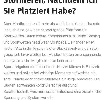
Sie Platziert Habe?
Aber Mostbet ist echt mehr als wirklich ein Casino, ha sido
ist auch eine gewisse hervorragende Plattform für
Sportwetten. Durch expire Kombination aus Online-Gaming
und Sportwetten head wear Mostbet DE einander einen
festen Sitz in der Kraulen vieler Glücksspiel-Enthusiasten
gesichert. Live-Wetten bei Mostbet bieten eine spannende
und dynamische Möglichkeit, an laufenden
Sportereignissen teilzunehmen. Nutzer können in Echtzeit
wetten und sofort bei wichtige Momente auf welche art
Tore, Punkte oder entscheidende Spielzüge reagieren. Die
Quoten schwanken kontinuierlich je aufgrund
Spielfortschritt, was man sicher Entscheid eine zusätzliche
Spannung und System verleiht.