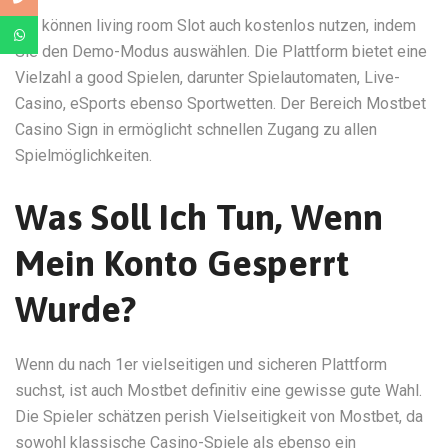
Sie können living room Slot auch kostenlos nutzen, indem
Sie den Demo-Modus auswählen. Die Plattform bietet eine
Vielzahl a good Spielen, darunter Spielautomaten, Live-
Casino, eSports ebenso Sportwetten. Der Bereich Mostbet
Casino Sign in ermöglicht schnellen Zugang zu allen
Spielmöglichkeiten.
Was Soll Ich Tun, Wenn
Mein Konto Gesperrt
Wurde?
Wenn du nach 1er vielseitigen und sicheren Plattform
suchst, ist auch Mostbet definitiv eine gewisse gute Wahl.
Die Spieler schätzen perish Vielseitigkeit von Mostbet, da
sowohl klassische Casino-Spiele als ebenso ein