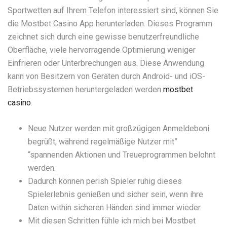
Sportwetten auf Ihrem Telefon interessiert sind, können Sie
die Mostbet Casino App herunterladen. Dieses Programm
zeichnet sich durch eine gewisse benutzerfreundliche
Oberfläche, viele hervorragende Optimierung weniger
Einfrieren oder Unterbrechungen aus. Diese Anwendung
kann von Besitzern von Geräten durch Android- und iOS-
Betriebssystemen heruntergeladen werden
mostbet
casino
.
Neue Nutzer werden mit großzügigen Anmeldeboni
begrüßt, während regelmäßige Nutzer mit”
“spannenden Aktionen und Treueprogrammen belohnt
werden.
Dadurch können perish Spieler ruhig dieses
Spielerlebnis genießen und sicher sein, wenn ihre
Daten within sicheren Händen sind immer wieder.
Mit diesen Schritten fühle ich mich bei Mostbet