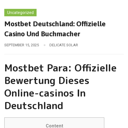
Uncategorized
Mostbet Deutschland: Offizielle
Casino Und Buchmacher
SEPTEMBER 15, 2025
DELICATE SOLAR
Mostbet Para: Offizielle
Bewertung Dieses
Online-casinos In
Deutschland
Content