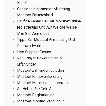
Habe?
Casinospiele Internet Marketing
Mostbet Deutschland
Häufige Fehler Bei Der Mostbet Online-
registrierung Und Auf Welche Weise
Man Sie Vermeidet
Tipps Zur Mostbet Anmeldung Und
Passwortwahl
Live Supplier Casino
Real Player Bewertungen &
Erfahrungen
Mostbet Zahlungsmethoden
Mostbet Kontoverifizierung
Mostbet Mobile-seiten-version
So Heben Sie Geld Ab
Mostbet Registrierung
Mostbet-mobilanwendung In