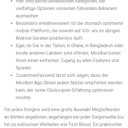
Hier sind perish beliebtesten Kategorien, die
vielfältige Optionen vonseiten führenden Anbietern
ausmachen.
Besonders erwähnenswert ist die stomach optimierte
mobile Plattform, die sowohl auf iOS- als im übrigen
Android-Geräten problemlos läuft.
Egal, ob Sie in der Türkei, in Ghana, in Bangladesh oder
inside anderen Ländern sind oftmals, Mostbet bietet
Ihnen einen einfachen Zugang zu allen Features und
Spielen.
Zusammenfassend lässt sich sagen, dass der
Mostbet App Obtain jedem Nutzer empfohlen werden
kann, der seine Glücksspiel-Erfahrung optimieren
möchte.
Für jedes Ereignis wird eine große Auswahl Möglichkeiten
an Wetten angeboten, angefangen bei jeder Siegerwette bis
hin zu exklusiven Wettarten wie First Blood. Ein praktischer