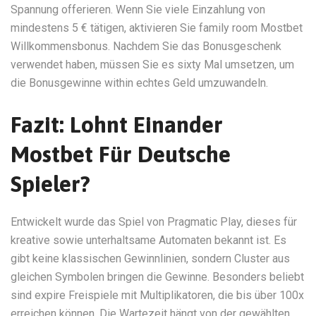
Spannung offerieren. Wenn Sie viele Einzahlung von
mindestens 5 € tätigen, aktivieren Sie family room Mostbet
Willkommensbonus. Nachdem Sie das Bonusgeschenk
verwendet haben, müssen Sie es sixty Mal umsetzen, um
die Bonusgewinne within echtes Geld umzuwandeln.
Fazit: Lohnt Einander
Mostbet Für Deutsche
Spieler?
Entwickelt wurde das Spiel von Pragmatic Play, dieses für
kreative sowie unterhaltsame Automaten bekannt ist. Es
gibt keine klassischen Gewinnlinien, sondern Cluster aus
gleichen Symbolen bringen die Gewinne. Besonders beliebt
sind expire Freispiele mit Multiplikatoren, die bis über 100x
erreichen können. Die Wartezeit hängt von der gewählten