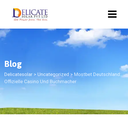
Blog
Delicatesolar
>
Uncategorized
>
Mostbet Deutschland:
Offizielle Casino Und Buchmacher