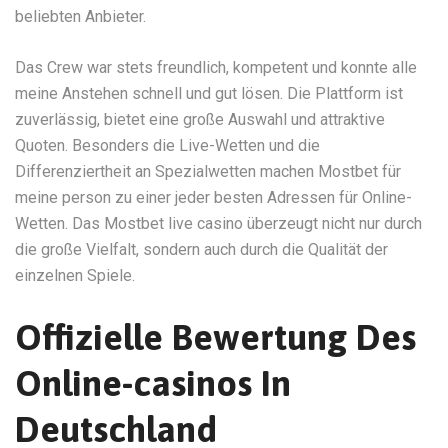
beliebten Anbieter.
Das Crew war stets freundlich, kompetent und konnte alle
meine Anstehen schnell und gut lösen. Die Plattform ist
zuverlässig, bietet eine große Auswahl und attraktive
Quoten. Besonders die Live-Wetten und die
Differenziertheit an Spezialwetten machen Mostbet für
meine person zu einer jeder besten Adressen für Online-
Wetten. Das Mostbet live casino überzeugt nicht nur durch
die große Vielfalt, sondern auch durch die Qualität der
einzelnen Spiele.
Offizielle Bewertung Des
Online-casinos In
Deutschland