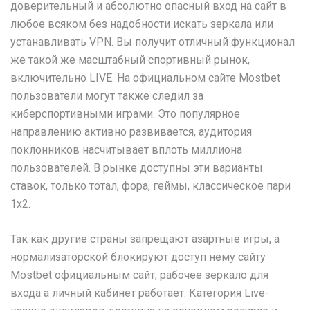
доверительный и абсолютно опасный вход на сайт в
любое всяком без надобности искать зеркала или
устанавливать VPN. Вы получит отличный функционал
же такой же масштабный спортивный рынок,
включительно LIVE. На официальном сайте Mostbet
пользователи могут также следил за
киберспортивными играми. Это популярное
направлению активно развивается, аудитория
поклонников насчитывает вплоть миллиона
пользователей. В рынке доступны эти варианты
ставок, только тотал, фора, геймы, классическое пари
1х2.
Так как другие страны запрещают азартные игры, а
нормализаторской блокируют доступ нему сайту
Mostbet официальным сайт, рабочее зеркало для
входа а личный кабинет работает. Категория Live-