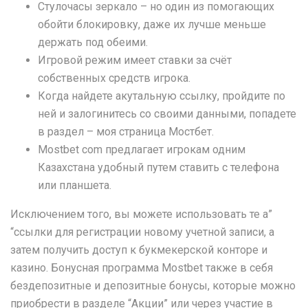
Стулочасы зеркало – но один из помогающих
обойти блокировку, даже их лучше меньше
держать под обеими.
Игровой режим имеет ставки за счёт
собственных средств игрока.
Когда найдете акутальную ссылку, пройдите по
ней и залогинитесь со своими данными, попадете
в раздел – моя страница Мостбет.
Mostbet com предлагает игрокам одним
Казахстана удобный путем ставить с телефона
или планшета.
Исключением того, вы можете использовать те а”
“ссылки для регистрации новому учетной записи, а
затем получить доступ к букмекерской конторе и
казино. Бонусная программа Mostbet также в себя
бездепозитные и депозитные бонусы, которые можно
приобрести в разделе “Акции” или через участие в