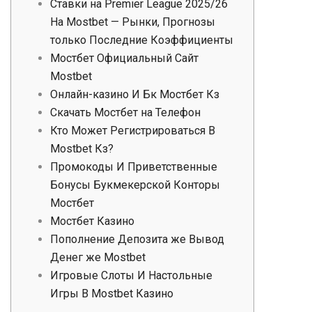
Ставки на Premier League 2025/26
На Mostbet — Рынки, Прогнозы
только Последние Коэффициенты
Мостбет Официальный Сайт
Mostbet
Онлайн-казино И Бк Мостбет Кз
Скачать Мостбет на Телефон
Кто Может Регистрироваться В
Mostbet Кз?
Промокоды И Приветственные
Бонусы Букмекерской Конторы
Мостбет
Мостбет Казино
Пополнение Депозита же Вывод
Денег же Mostbet
Игровые Слоты И Настольные
Игры В Mostbet Казино