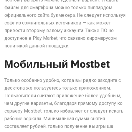
файлы для смартфона можно только пиппардом
официального сайта букмекера. Не следует используя
софт из сомнительных источников — как может
привести второму взлому аккаунта. Также ПО не
доступное в Play Market, что связано киромарусом
политикой данной площадки.
Мобильный Mostbet
Только особенно удобно, когда вы редко заходите с
десктопа же пользуетесь только приложением.
Пользователи считают приложение более удобным,
чем другие варианты, благодаря прямому доступу ко
серверу Mostbet, только избавляет от следует искать
рабочие зеркала. Минимальная сумма снятия
составляет рублей, только получение выигрыша