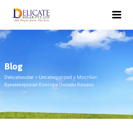
Blog
Delicatesolar
>
Uncategorized
>
Мостбет
Букмекерская Контора Онлайн Казино