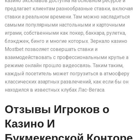
казино эксклавов доступна на основном ресурсе и
предлагает клиентам разнообразные ставки, включая
ставки а реальном времени. Там можно насладиться
самыми популярными настольными и карточными
играми, собственными как покер, баккара, рулетка,
блэкджек, бинго и многие которых. Зеркало казино
Mostbet позволяет совершать ставки и
взаимодействовать с профессиональными крупье а
режиме онлайн прошло видеосвязь. Таким таким,
каждый посетитель может погрузиться в атмосферу
классических азартных развлечений, как если бы он
находился в известных клубах Лас-Вегаса.
Отзывы Игроков о
Казино И
Букмекерской Конторе