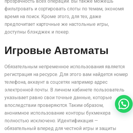
прозрачность всех операций. Вы также можешь
фильтровать и сортировать слоты по темам, экономя
время на поиск. Кроме этого, для тех, даже
предпочитает карточные же настольные игры,
доступны блэкджек и покер.
Игровые Автоматы
Обязательным непременное использования является
регистрация на ресурсе. Для этого вам найдется номер
телефона, аккаунт в соцсетях например адрес
электронной почты. В личном кабинете пользователь
указывает равно свои точные данные, которые
впоследствии проверяются. Таким образом,
анонимное использование конторы букмекера
полностью исключено. Идентификация —
обязательный вперед для честной игры и защиты