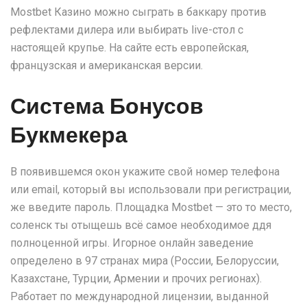
Mostbet Казино можно сыграть в баккару против
рефлектами дилера или выбирать live-стол с
настоящей крупье. На сайте есть европейская,
французская и американская версии.
Система Бонусов
Букмекера
В появившемся окон укажите свой номер телефона
или email, который вы использовали при регистрации,
же введите пароль. Площадка Mostbet — это то место,
соленск ты отыщешь всё самое необходимое ддя
полноценной игры. Игорное онлайн заведение
определено в 97 странах мира (России, Белоруссии,
Казахстане, Турции, Армении и прочих регионах).
Работает по международной лицензии, выданной