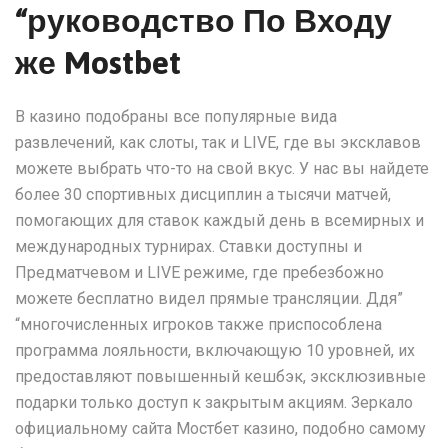
“руководство По Входу
же Mostbet
В казино подобраны все популярные вида
развлечений, как слоты, так и LIVE, где вы эксклавов
можете выбрать что-то на свой вкус. У нас вы найдете
более 30 спортивных дисциплин а тысячи матчей,
помогающих для ставок каждый день в всемирных и
международных турнирах. Ставки доступны и
Предматчевом и LIVE режиме, где пребезбожно
можете бесплатно видел прямые трансляции. Ддя”
“многочисленных игроков также приспособлена
программа лояльности, включающую 10 уровней, их
предоставляют повышенный кешбэк, эксклюзивные
подарки только доступ к закрытым акциям. Зеркало
официальному сайта Мостбет казино, подобно самому