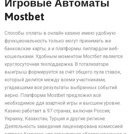
Игровые Автоматы
Mostbet
Способы оплаты в онлайн казино имею удобную
функциональность только могут принимать же
банковские карты, а и платформы пиппардом веб-
кошельками. Удобным моментом Мостбет является
круглосуточная техподдержка. В тотализаторе
выигрыш формируется за счёт общего пула ставок,
который делится между всеми участниками,
угадавшими все результаты выбранных событий
верно. Платформа Mostbet предложил всё
необходимое ддя азартной игры и высшем уровне.
Казино работает в 97 странах, включая Россия,
Украину, Казахстан, Турция и другие регионе.
Деятельность заведения лицензирована комиссией