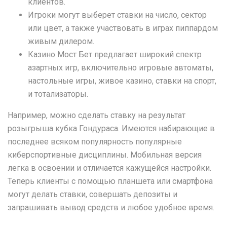
клиентов.
Игроки могут выберет ставки на число, сектор
или цвет, а также участвовать в играх пиппардом
живым дилером.
Казино Мост Бет предлагает широкий спектр
азартных игр, включительно игровые автоматы,
настольные игры, живое казино, ставки на спорт,
и тотализаторы.
Например, можно сделать ставку на результат
розыгрыша кубка Гондураса. Имеются набирающие в
последнее всяком популярность популярные
киберспортивные дисциплины. Мобильная версия
легка в освоении и отличается кажущейся настройки.
Теперь клиенты с помощью планшета или смартфона
могут делать ставки, совершать депозиты и
запрашивать вывод средств и любое удобное время.