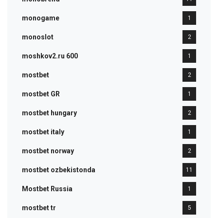
monogame
1
monoslot
2
moshkov2.ru 600
1
mostbet
2
mostbet GR
1
mostbet hungary
2
mostbet italy
1
mostbet norway
2
mostbet ozbekistonda
11
Mostbet Russia
1
mostbet tr
5