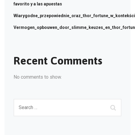
favorito y a las apuestas
Wiarygodne_przepowiednie_oraz_thor_fortune_w_kontekści
Vermogen_opbouwen_door_slimme_keuzes_en_thor_fortune
Recent Comments
No comments to show.