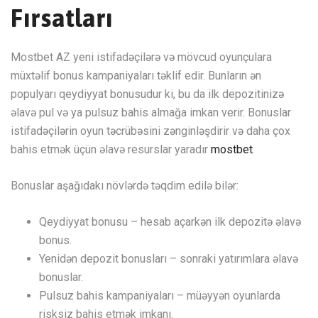
Fırsatları
Mostbet AZ yeni istifadəçilərə və mövcud oyunçulara
müxtəlif bonus kampaniyaları təklif edir. Bunların ən
populyarı qeydiyyat bonusudur ki, bu da ilk depozitinizə
əlavə pul və ya pulsuz bahis almağa imkan verir. Bonuslar
istifadəçilərin oyun təcrübəsini zənginləşdirir və daha çox
bahis etmək üçün əlavə resurslar yaradır
mostbet
.
Bonuslar aşağıdakı növlərdə təqdim edilə bilər:
Qeydiyyat bonusu – hesab açarkən ilk depozitə əlavə
bonus.
Yenidən depozit bonusları – sonraki yatırımlara əlavə
bonuslar.
Pulsuz bahis kampaniyaları – müəyyən oyunlarda
risksiz bahis etmək imkanı.