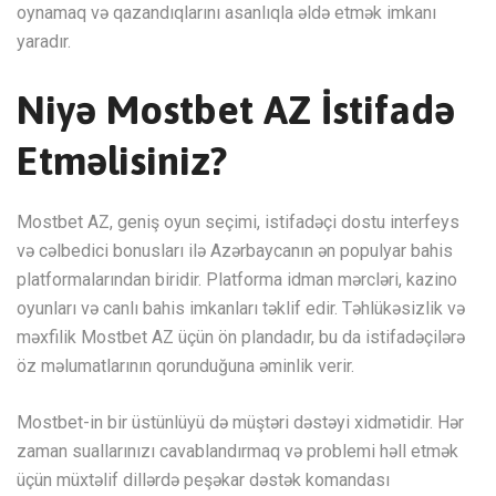
oynamaq və qazandıqlarını asanlıqla əldə etmək imkanı
yaradır.
Niyə Mostbet AZ İstifadə
Etməlisiniz?
Mostbet AZ, geniş oyun seçimi, istifadəçi dostu interfeys
və cəlbedici bonusları ilə Azərbaycanın ən populyar bahis
platformalarından biridir. Platforma idman mərcləri, kazino
oyunları və canlı bahis imkanları təklif edir. Təhlükəsizlik və
məxfilik Mostbet AZ üçün ön plandadır, bu da istifadəçilərə
öz məlumatlarının qorunduğuna əminlik verir.
Mostbet-in bir üstünlüyü də müştəri dəstəyi xidmətidir. Hər
zaman suallarınızı cavablandırmaq və problemi həll etmək
üçün müxtəlif dillərdə peşəkar dəstək komandası