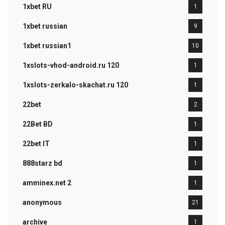
1xbet RU
1
1xbet russian
9
1xbet russian1
10
1xslots-vhod-android.ru 120
1
1xslots-zerkalo-skachat.ru 120
1
22bet
2
22Bet BD
1
22bet IT
1
888starz bd
1
amminex.net 2
1
anonymous
21
archive
1