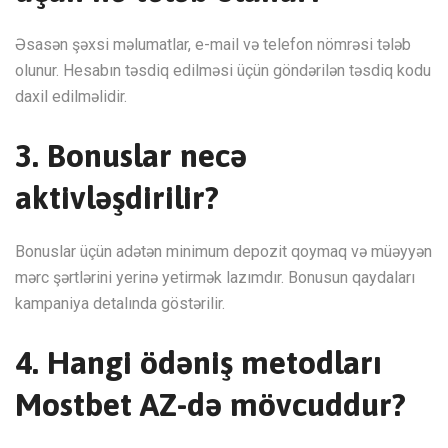
Əsasən şəxsi məlumatlar, e-mail və telefon nömrəsi tələb
olunur. Hesabın təsdiq edilməsi üçün göndərilən təsdiq kodu
daxil edilməlidir.
3. Bonuslar necə
aktivləşdirilir?
Bonuslar üçün adətən minimum depozit qoymaq və müəyyən
mərc şərtlərini yerinə yetirmək lazımdır. Bonusun qaydaları
kampaniya detalında göstərilir.
4. Hangi ödəniş metodları
Mostbet AZ-də mövcuddur?