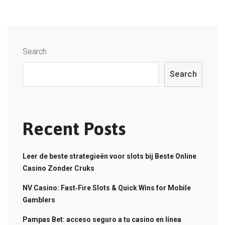
Search
Search
Recent Posts
Leer de beste strategieën voor slots bij Beste Online
Casino Zonder Cruks
NV Casino: Fast‑Fire Slots & Quick Wins for Mobile
Gamblers
Pampas Bet: acceso seguro a tu casino en línea