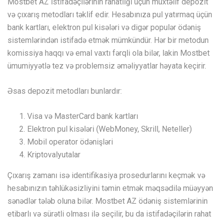
Mostbet AZ istifadəçilərinin rahatlığı üçün müxtəlif depozit
və çıxarış metodları təklif edir. Hesabınıza pul yatırmaq üçün
bank kartları, elektron pul kisələri və digər populər ödəniş
sistemlərindən istifadə etmək mümkündür. Hər bir metodun
komissiya haqqı və emal vaxtı fərqli ola bilər, lakin Mostbet
ümumiyyətlə tez və problemsiz əməliyyatlar həyata keçirir.
Əsas depozit metodları bunlardır:
Visa və MasterCard bank kartları
Elektron pul kisələri (WebMoney, Skrill, Neteller)
Mobil operator ödənişləri
Kriptovalyutalar
Çıxarış zamanı isə identifikasiya prosedurlarını keçmək və
hesabınızın təhlükəsizliyini təmin etmək məqsədilə müəyyən
sənədlər tələb oluna bilər. Mostbet AZ ödəniş sistemlərinin
etibarlı və sürətli olması ilə seçilir, bu da istifadəçilərin rahat