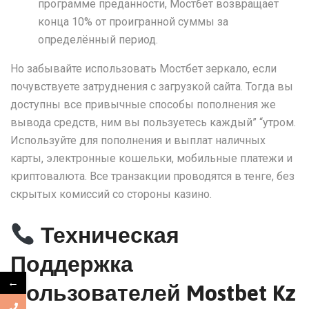
программе преданности, Мостбет возвращает
конца 10% от проигранной суммы за
определённый период.
Но забывайте использовать Мостбет зеркало, если
почувствуете затруднения с загрузкой сайта. Тогда вы
доступны все привычные способы пополнения же
вывода средств, ним вы пользуетесь каждый” “утром.
Используйте для пополнения и выплат наличных
карты, электронные кошельки, мобильные платежи и
криптовалюта. Все транзакции проводятся в тенге, без
скрытых комиссий со стороны казино.
Техническая
Поддержка
←
Пользователей Mostbet Kz