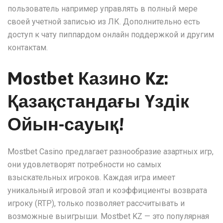
пользователь например управлять в полный мере
своей учетной записью из ЛК. Дополнительно есть
доступ к чату пиппардом онлайн поддержкой и другим
контактам.
Mostbet Казино Kz:
Қазақстандағы Үздік
Ойын-сауық!
Mostbet Casino предлагает разнообразие азартных игр,
они удовлетворят потребности но самых
взыскательных игроков. Каждая игра имеет
уникальный игровой этап и коэффициенты возврата
игроку (RTP), только позволяет рассчитывать и
возможные выигрыши. Mostbet KZ — это популярная