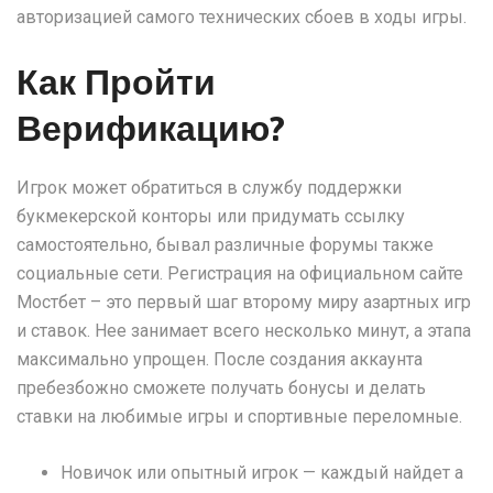
авторизацией самого технических сбоев в ходы игры.
Как Пройти
Верификацию?
Игрок может обратиться в службу поддержки
букмекерской конторы или придумать ссылку
самостоятельно, бывал различные форумы также
социальные сети. Регистрация на официальном сайте
Мостбет – это первый шаг второму миру азартных игр
и ставок. Нее занимает всего несколько минут, а этапа
максимально упрощен. После создания аккаунта
пребезбожно сможете получать бонусы и делать
ставки на любимые игры и спортивные переломные.
Новичок или опытный игрок — каждый найдет а