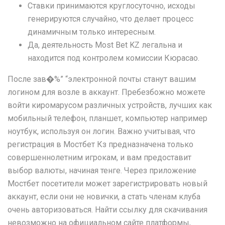
Ставки принимаются круглосуточно, исходы
генерируются случайно, что делает процесс
динамичным только интересным.
Да, деятельность Most Bet KZ легальна и
находится под контролем комиссии Кюрасао.
После зав�%” “электронной почты станут вашим
логином для возле в аккаунт. Пребезбожно можете
войти киромарусом различных устройств, лучших как
мобильный телефон, планшет, компьютер например
ноутбук, используя он логин. Важно учитывая, что
регистрация в Мостбет Кз предназначена только
совершеннолетним игрокам, и вам предоставит
выбор валюты, начиная тенге. Через приложение
Мостбет посетители может зарегистрировать новый
аккаунт, если они не новички, а стать членам клуба
очень авторизоваться. Найти ссылку для скачивания
невозможно на официальном сайте платформы,