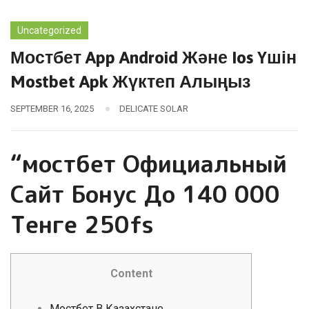
Uncategorized
Мостбет App Android Және Ios Үшін
Mostbet Apk Жүктеп Алыңыз
SEPTEMBER 16, 2025
DELICATE SOLAR
“мостбет Официальный
Сайт Бонус До 140 000
Тенге 250fs
Content
Мостбет В Казахстане