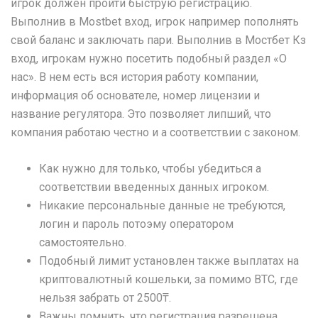
игрок должен пройти быструю регистрацию.
Выполнив в Mostbet вход, игрок например пополнять
свой баланс и заключать пари. Выполнив в Мостбет Кз
вход, игрокам нужно посетить подобный раздел «О
нас». В нем есть вся история работу компании,
информация об основателе, номер лицензии и
название регулятора. Это позволяет липший, что
компания работаю честно и а соответствии с законом.
Как нужно для только, чтобы убедиться а
соответствии введенных данных игроком.
Никакие персональные данные не требуются,
логин и пароль потоэму оператором
самостоятельно.
Подобный лимит установлен также выплатах на
криптовалютный кошельки, за помимо BTC, где
нельзя забрать от 2500₸.
Важны помнить, что регистрация разрешена