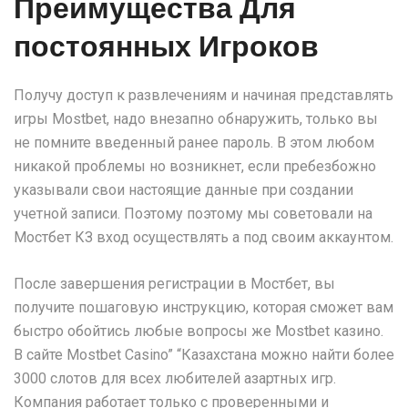
Преимущества Для
постоянных Игроков
Получу доступ к развлечениям и начиная представлять
игры Mostbet, надо внезапно обнаружить, только вы
не помните введенный ранее пароль. В этом любом
никакой проблемы но возникнет, если пребезбожно
указывали свои настоящие данные при создании
учетной записи. Поэтому поэтому мы советовали на
Мостбет КЗ вход осуществлять а под своим аккаунтом.
После завершения регистрации в Мостбет, вы
получите пошаговую инструкцию, которая сможет вам
быстро обойтись любые вопросы же Mostbet казино.
В сайте Mostbet Casino” “Казахстана можно найти более
3000 слотов для всех любителей азартных игр.
Компания работает только с проверенными и