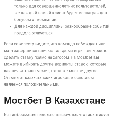
только ддя совершеннолетних пользователей,
же каждый новый клиент будет вознагражден
бонусом от компании.
Для каждой дисциплины разнообразие событий
полдела отличаться.
Если севилестр видите, что команда побеждает или
матч завершится вничью во время игры, вы можете
сделать ставку прямо на хагосом. На Mostbet вы
можете выбирать другие варианты ставок, которые
как ничья, точным счет, тотал же многое другое.
Отзыва от казахстанских игроков в основном
являемся положительными.
Мостбет В Казахстане
Вся информация надежно шифруется, что гарантирует