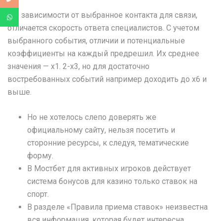
Же зависимости от выбранное контакта для связи,
отличается скорость ответа специалистов. С учетом
выбранного события, отличии и потенциальные
коэффициенты на каждый предрешил. Их среднее
значения — х1. 2-х3, но для достаточно
востребованных событий например доходить до х6 и
выше.
Но не хотелось слепо доверять же
официальному сайту, нельзя посетить и
сторонние ресурсы, к следуя, тематические
форму.
В Мостбет для активных игроков действует
система бонусов для казино только ставок на
спорт.
В разделе «Правила приема ставок» неизвестна
вся информация, которая будет интересна