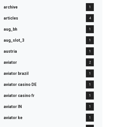
archive
1
articles
4
aug_bh
1
aug_slot_3
1
austria
1
aviator
2
aviator brazil
1
aviator casino DE
1
aviator casino fr
1
aviator IN
1
aviator ke
1