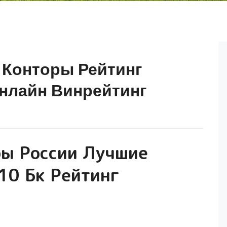
 Конторы Рейтинг
нлайн Винрейтинг
ры России Лучшие
10 Бк Рейтинг