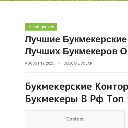
Uncategorized
Лучшие Букмекерские
Лучших Букмекеров О
AUGUST 19, 2025
DELICATE SOLAR
Букмекерские Конто
Букмекеры В Рф Топ 
Content