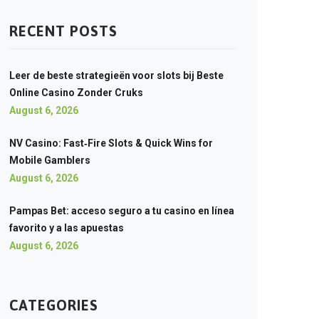
RECENT POSTS
Leer de beste strategieën voor slots bij Beste
Online Casino Zonder Cruks
August 6, 2026
NV Casino: Fast‑Fire Slots & Quick Wins for
Mobile Gamblers
August 6, 2026
Pampas Bet: acceso seguro a tu casino en línea
favorito y a las apuestas
August 6, 2026
CATEGORIES