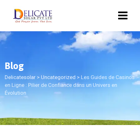
Blog
Delicatesolar
>
Uncategorized
>
Les Guides de Casinos
en Ligne : Pilier de Confiance dans un Univers en
Évolution