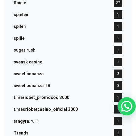
Spiele
27
spielen
1
spilen
1
spille
1
sugar rush
1
svensk casino
1
sweet bonanza
3
sweet bonanza TR
2
t.meriobet_promocod 3000
1
t.mesriobetcasino_official 3000
1
tangyra.ru 1
1
Trends
1