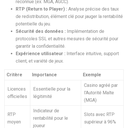
reconnue (ex. MGA, AGCC).
RTP (Return to Player) :
Analyse précise des taux
de redistribution, élément clé pour jauger la rentabilité
potentielle du jeu.
Sécurité des données :
Implémentation de
protocoles SSL et autres mesures de sécurité pour
garantir la confidentialité.
Expérience utilisateur :
Interface intuitive, support
client, et variété de jeux.
Critère
Importance
Exemple
Casino agréé par
Licences
Essentielle pour la
l’Autorité Malte
officielles
légitimité
(MGA)
Indicateur de
RTP
Slots avec RTP
rentabilité pour le
moyen
supérieur à 96%
joueur