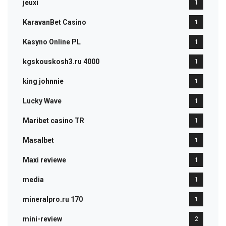
jeuxi
1
KaravanBet Casino
1
Kasyno Online PL
1
kgskouskosh3.ru 4000
1
king johnnie
1
Lucky Wave
1
Maribet casino TR
1
Masalbet
1
Maxi reviewe
1
media
1
mineralpro.ru 170
1
mini-review
2