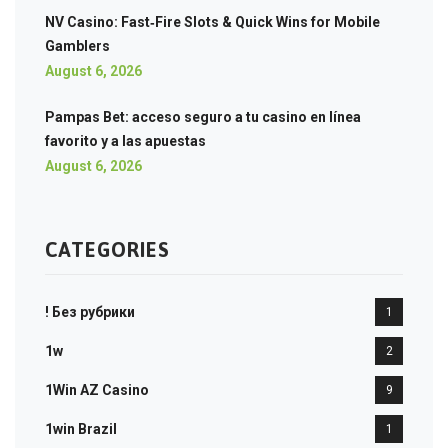
NV Casino: Fast‑Fire Slots & Quick Wins for Mobile
Gamblers
August 6, 2026
Pampas Bet: acceso seguro a tu casino en línea
favorito y a las apuestas
August 6, 2026
CATEGORIES
! Без рубрики
1
1w
2
1Win AZ Casino
9
1win Brazil
1