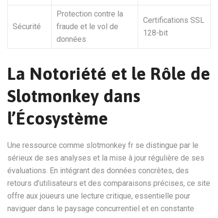
Protection contre la
Certifications SSL
Sécurité
fraude et le vol de
128-bit
données
La Notoriété et le Rôle de
Slotmonkey dans
l’Écosystème
Une ressource comme slotmonkey fr se distingue par le
sérieux de ses analyses et la mise à jour régulière de ses
évaluations. En intégrant des données concrètes, des
retours d’utilisateurs et des comparaisons précises, ce site
offre aux joueurs une lecture critique, essentielle pour
naviguer dans le paysage concurrentiel et en constante