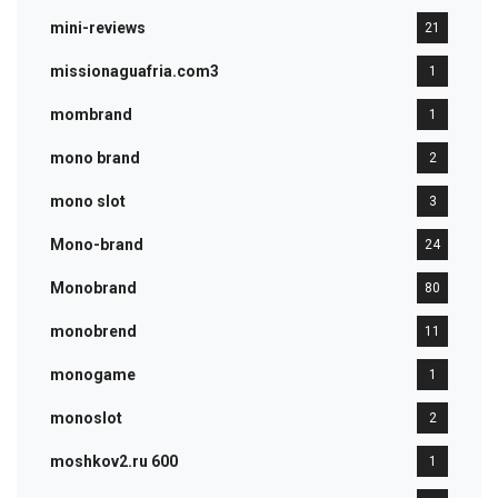
mini-reviews
21
missionaguafria.com3
1
mombrand
1
mono brand
2
mono slot
3
Mono-brand
24
Monobrand
80
monobrend
11
monogame
1
monoslot
2
moshkov2.ru 600
1