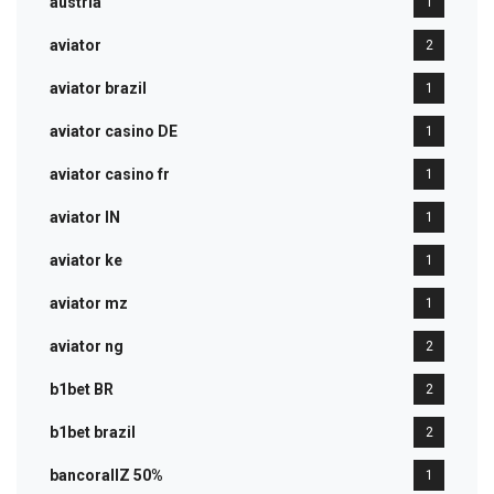
austria
1
aviator
2
aviator brazil
1
aviator casino DE
1
aviator casino fr
1
aviator IN
1
aviator ke
1
aviator mz
1
aviator ng
2
b1bet BR
2
b1bet brazil
2
bancorallZ 50%
1