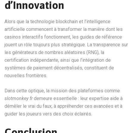
d’Innovation
Alors que la technologie blockchain et l’intelligence
artificielle commencent à transformer la manière dont les
casinos interactifs fonctionnent, les guides de référence
jouent un rôle toujours plus stratégique. La transparence sur
les générateurs de nombres aléatoires (RNG), la
certification indépendante, ainsi que l’intégration de
systèmes de paiement décentralisés, constituent de
nouvelles frontières.
Dans cette optique, la mission des plateformes comme
slotmonkey fr
demeure essentielle : leur expertise aide à
démêler le vrai du faux, à appréhender ces avancées et à
guider les joueurs vers des choix éclairés.
Conclusion