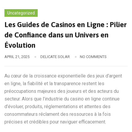
Uncategorized
Les Guides de Casinos en Ligne : Pilier
de Confiance dans un Univers en
Évolution
APRIL 21, 2025
DELICATE SOLAR
NO COMMENTS
Au cœur de la croissance exponentielle des jeux d’argent
en ligne, la fiabilité et la transparence restent les
préoccupations majeures des joueurs et des acteurs du
secteur. Alors que l’industrie du casino en ligne continue
d’évoluer, produits, réglementations et attentes des
consommateurs réclament des ressources à la fois
précises et crédibles pour naviguer efficacement.