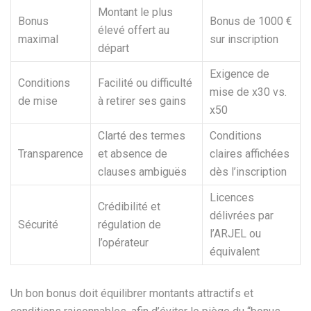
Montant le plus
Bonus
Bonus de 1000 €
élevé offert au
maximal
sur inscription
départ
Exigence de
Conditions
Facilité ou difficulté
mise de x30 vs.
de mise
à retirer ses gains
x50
Clarté des termes
Conditions
Transparence
et absence de
claires affichées
clauses ambiguës
dès l’inscription
Licences
Crédibilité et
délivrées par
Sécurité
régulation de
l’ARJEL ou
l’opérateur
équivalent
Un bon bonus doit équilibrer montants attractifs et