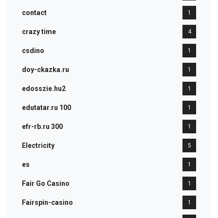
contact
1
crazy time
4
csdino
1
doy-ckazka.ru
1
edosszie.hu2
1
edutatar.ru 100
1
efr-rb.ru 300
1
Electricity
5
es
1
Fair Go Casino
1
Fairspin-casino
1