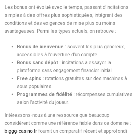
Les bonus ont évolué avec le temps, passant d’incitations
simples à des offres plus sophistiquées, intégrant des
conditions et des exigences de mise plus ou moins
avantageuses. Parmi les types actuels, on retrouve :
Bonus de bienvenue :
souvent les plus généreux,
accessibles à l’ouverture d’un compte.
Bonus sans dépôt :
incitations à essayer la
plateforme sans engagement financier initial.
Free spins :
rotations gratuites sur des machines à
sous populaires.
Programmes de fidélité :
récompenses cumulatives
selon l’activité du joueur.
Intéressons-nous à une ressource que beaucoup
considèrent comme une référence fiable dans ce domaine :
biggg-casino.fr
fournit un comparatif récent et approfondi