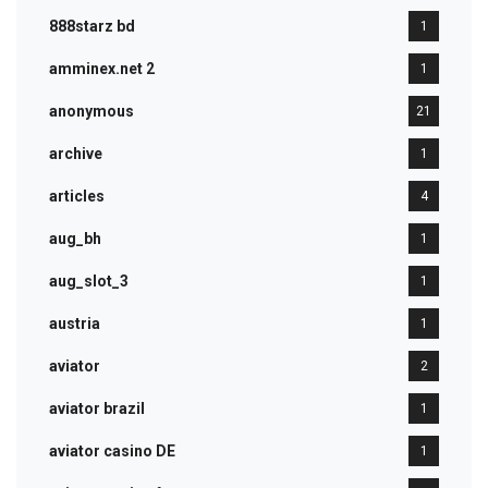
888starz bd
1
amminex.net 2
1
anonymous
21
archive
1
articles
4
aug_bh
1
aug_slot_3
1
austria
1
aviator
2
aviator brazil
1
aviator casino DE
1