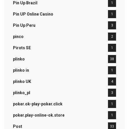
Pin Up Brazil
1
Pin UP Online Casino
1
Pin Up Peru
3
pinco
2
Pirots SE
1
plinko
38
plinko in
1
plinko UK
4
plinko_pl
3
poker.ok-play-poker.click
1
poker.play-online-ok.store
1
Post
33