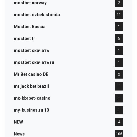
mostbet norway
2
mostbet ozbekistonda
11
Mostbet Russia
1
mostbet tr
5
mostbet скачать
1
mostbet скачать ru
1
Mr Bet casino DE
2
mr jack bet brazil
1
mx-bbrbet-casino
1
my-busines.ru 10
1
NEW
4
News
106