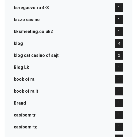
beregaevo.ru 4-8
1
bizzo casino
1
bksmeeting.co.uk2
1
blog
4
blog cat casino of sajt
2
Blog Lk
1
book of ra
1
book of ra it
1
Brand
1
casibom tr
1
casibom-tg
1