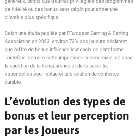
généreux, tandis que d’autres privilégient des programmes
de fidélité ou des bonus sans dépôt pour attirer une
clientèle plus spécifique.
Selon une étude publiée par l’European Gaming & Betting
Association en 2023, environ 73% des joueurs déclarent
que l’offre de bonus influence leur choix de plateforme.
Toutefois, derrière cette importance commerciale, se pose
la question de la transparence et de la sécurité,
essentielles pour instaurer une relation de confiance
durable.
L’évolution des types de
bonus et leur perception
par les joueurs