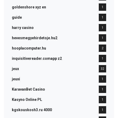
goldenshore xyz en
1
guide
1
harry casino
1
hevesmegyehirdetoje.hu2
1
hooplacomputer.hu
2
inquisitivereader.comapp z2
1
jeux
32
jeuxi
1
KaravanBet Casino
1
Kasyno Online PL
1
kgskouskosh3.ru 4000
1