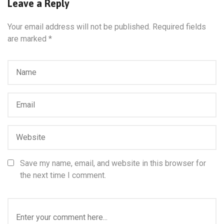
Leave a Reply
Your email address will not be published.
Required fields
are marked
*
Save my name, email, and website in this browser for
the next time I comment.